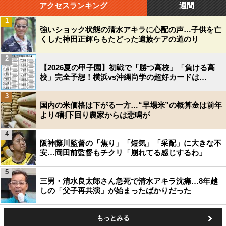
アクセスランキング
週間
1
強いショック状態の清水アキラに心配の声…子供を亡
くした神田正輝らもたどった遺族ケアの道のり
2
【2026夏の甲子園】初戦で「勝つ高校」「負ける高
校」完全予想！横浜vs沖縄尚学の超好カードは…
3
国内の米価格は下がる一方…“早場米”の概算金は前年
より4割下回り農家からは悲鳴が
4
阪神藤川監督の「焦り」「短気」「采配」に大きな不
安…岡田前監督もチクリ「崩れてる感じするわ」
5
三男・清水良太郎さん急死で清水アキラ沈痛…8年越
しの「父子再共演」が始まったばかりだった
もっとみる