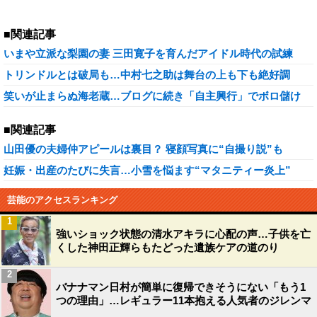
■関連記事
いまや立派な梨園の妻 三田寛子を育んだアイドル時代の試練
トリンドルとは破局も…中村七之助は舞台の上も下も絶好調
笑いが止まらぬ海老蔵…ブログに続き「自主興行」でボロ儲け
■関連記事
山田優の夫婦仲アピールは裏目？ 寝顔写真に“自撮り説”も
妊娠・出産のたびに失言…小雪を悩ます“マタニティー炎上”
芸能のアクセスランキング
1
強いショック状態の清水アキラに心配の声…子供を亡
くした神田正輝らもたどった遺族ケアの道のり
2
バナナマン日村が簡単に復帰できそうにない「もう1
つの理由」…レギュラー11本抱える人気者のジレンマ