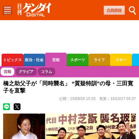
トピックス
政治・社会
芸能
スポーツ
ライフ
マネー
ボートレース
競輪
オートレース
芸能
グラビア
コラム
橋之助父子が「同時襲名」 “質疑特訓”の母・三田寛
子を直撃
公開：
15/09/29 15:33
更新：
16/10/17 04:37