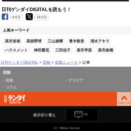
日刊ゲンダイDIGITALを読もう！
6.6万
18.5万
人気キーワード
高市首相
高校野球
三山凌輝
青木歌音
清水アキラ
ハラスメント
神田愛花
三田佳子
高市早苗
高市政権
日刊ゲンダイDIGITAL
芸能
芸能ニュース
記事
芸能
芸能
グラビア
コラム
表示切り替え
（C）Nikkan Gendai