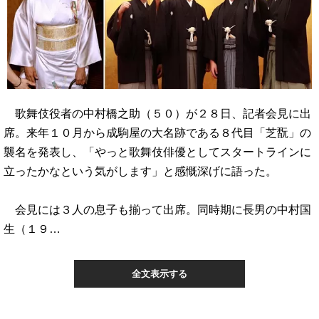
歌舞伎役者の中村橋之助（５０）が２８日、記者会見に出
席。来年１０月から成駒屋の大名跡である８代目「芝翫」の
襲名を発表し、「やっと歌舞伎俳優としてスタートラインに
立ったかなという気がします」と感慨深げに語った。
会見には３人の息子も揃って出席。同時期に長男の中村国
生（１９…
全文表示する