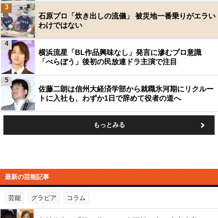
3
石原プロ「炊き出しの流儀」 被災地一番乗りがエラい
わけではない
4
横浜流星「BL作品興味なし」発言に滲むプロ意識
「べらぼう」後初の民放連ドラ主演で注目
5
佐藤二朗は信州大経済学部から就職氷河期にリクルー
トに入社も、わずか1日で辞めて役者の道へ
もっとみる
最新の芸能記事
芸能
グラビア
コラム