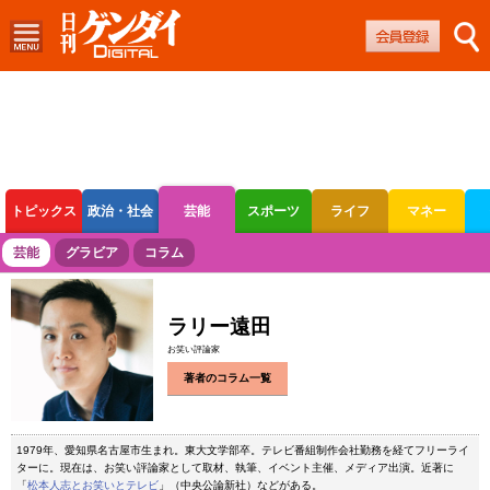
トピックス
政治・社会
芸能
スポーツ
ライフ
マネー
ボートレース
競輪
オートレース
芸能
グラビア
コラム
ラリー遠田
お笑い評論家
著者のコラム一覧
1979年、愛知県名古屋市生まれ。東大文学部卒。テレビ番組制作会社勤務を経てフリーライ
ターに。現在は、お笑い評論家として取材、執筆、イベント主催、メディア出演。近著に
「
松本人志とお笑いとテレビ
」（中央公論新社）などがある。