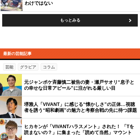
わけではない
もっとみる
最新の芸能記事
芸能
グラビア
コラム
元ジャンポケ斉藤慎二被告の妻・瀬戸サオリ“息子と
の幸せな日常アピール”に注がれる厳しい目
堺雅人「VIVANT」に感じる“懐かしさ”の正体…視聴
者を誘う“昭和劇画”の魅力と考察合戦の先に待つ課題
ヒカキンが「VIVANTハラスメント」された！ 「Tを
読まないの？」に集まった「読めて当然」マウント