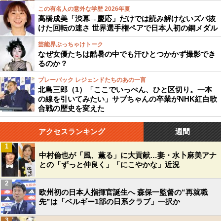
この有名人の意外な学歴 2026年夏
高橋成美「渋幕→慶応」だけでは読み解けないズバ抜
けた回転の速さ 世界選手権ペアで日本人初の銅メダル
芸能界ぶっちゃけトーク
なぜ女優たちは酷暑の中でも汗ひとつかかず撮影でき
るのか？
プレーバック レジェンドたちのあの一言
北島三郎（1）「ここでいっぺん、ひと区切り。一本
の線を引いてみたい」サブちゃんの卒業がNHK紅白歌
合戦の歴史を変えた
アクセスランキング
週間
1
中村倫也が「風、薫る」に大貢献…妻・水卜麻美アナ
との「ずっと仲良く」「にこやかな」近況
2
欧州初の日本人指揮官誕生へ 森保一監督の“再就職
先”は「ベルギー1部の日系クラブ」一択か
3