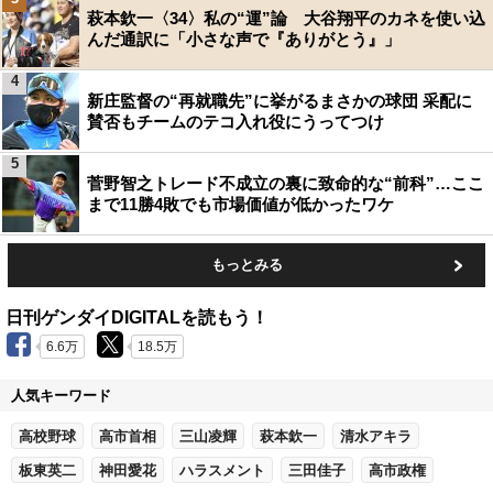
萩本欽一〈34〉私の“運”論 大谷翔平のカネを使い込
んだ通訳に「小さな声で『ありがとう』」
4
新庄監督の“再就職先”に挙がるまさかの球団 采配に
賛否もチームのテコ入れ役にうってつけ
5
菅野智之トレード不成立の裏に致命的な“前科”…ここ
まで11勝4敗でも市場価値が低かったワケ
もっとみる
日刊ゲンダイDIGITALを読もう！
6.6万
18.5万
人気キーワード
高校野球
高市首相
三山凌輝
萩本欽一
清水アキラ
板東英二
神田愛花
ハラスメント
三田佳子
高市政権