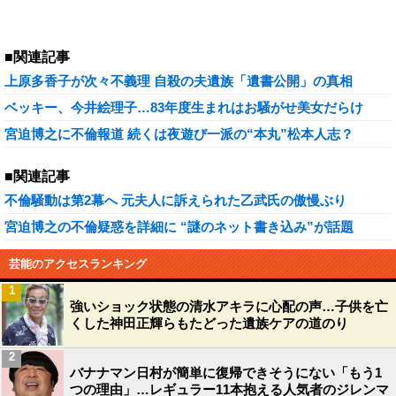
■関連記事
上原多香子が次々不義理 自殺の夫遺族「遺書公開」の真相
ベッキー、今井絵理子…83年度生まれはお騒がせ美女だらけ
宮迫博之に不倫報道 続くは夜遊び一派の“本丸”松本人志？
■関連記事
不倫騒動は第2幕へ 元夫人に訴えられた乙武氏の傲慢ぶり
宮迫博之の不倫疑惑を詳細に “謎のネット書き込み”が話題
芸能のアクセスランキング
1
強いショック状態の清水アキラに心配の声…子供を亡
くした神田正輝らもたどった遺族ケアの道のり
2
バナナマン日村が簡単に復帰できそうにない「もう1
つの理由」…レギュラー11本抱える人気者のジレンマ