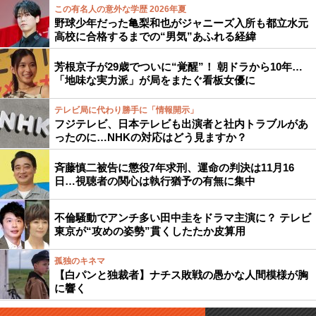
この有名人の意外な学歴 2026年夏
野球少年だった亀梨和也がジャニーズ入所も都立水元
高校に合格するまでの“男気”あふれる経緯
芳根京子が29歳でついに“覚醒”！ 朝ドラから10年…
「地味な実力派」が局をまたぐ看板女優に
テレビ局に代わり勝手に「情報開示」
フジテレビ、日本テレビも出演者と社内トラブルがあ
ったのに…NHKの対応はどう見ますか？
斉藤慎二被告に懲役7年求刑、運命の判決は11月16
日…視聴者の関心は執行猶予の有無に集中
不倫騒動でアンチ多い田中圭をドラマ主演に？ テレビ
東京が“攻めの姿勢”貫くしたたか皮算用
孤独のキネマ
【白パンと独裁者】ナチス敗戦の愚かな人間模様が胸
に響く