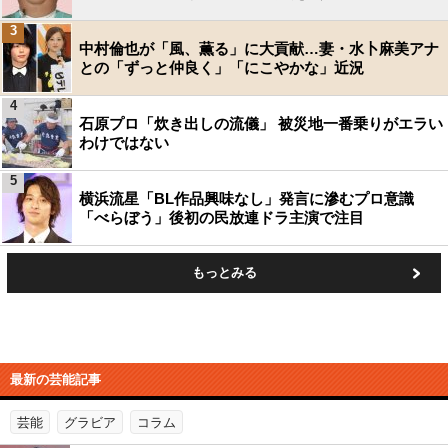
3
中村倫也が「風、薫る」に大貢献…妻・水卜麻美アナ
との「ずっと仲良く」「にこやかな」近況
4
石原プロ「炊き出しの流儀」 被災地一番乗りがエラい
わけではない
5
横浜流星「BL作品興味なし」発言に滲むプロ意識
「べらぼう」後初の民放連ドラ主演で注目
もっとみる
最新の芸能記事
芸能
グラビア
コラム