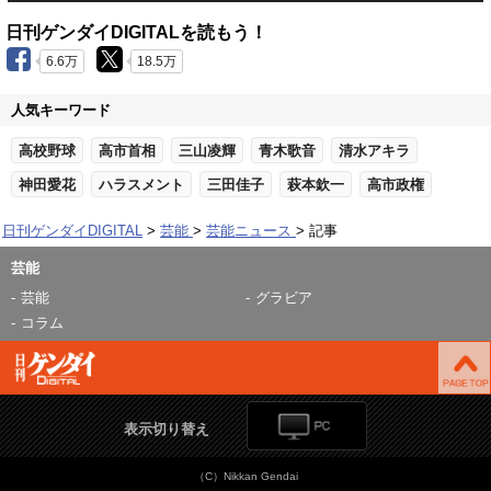
日刊ゲンダイDIGITALを読もう！
6.6万
18.5万
人気キーワード
高校野球
高市首相
三山凌輝
青木歌音
清水アキラ
神田愛花
ハラスメント
三田佳子
萩本欽一
高市政権
日刊ゲンダイDIGITAL
芸能
芸能ニュース
記事
芸能
芸能
グラビア
コラム
表示切り替え
（C）Nikkan Gendai