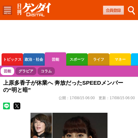
トピックス
政治・社会
芸能
スポーツ
ライフ
マネー
ボートレース
競輪
オートレース
芸能
グラビア
コラム
上原多香子が休業へ 奔放だったSPEEDメンバー
の“明と暗”
公開：
17/08/15 06:00
更新：
17/08/15 06:00