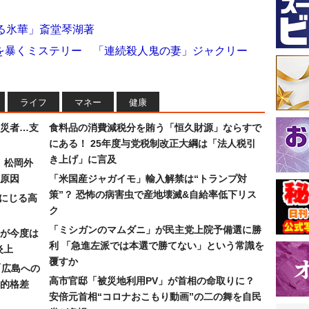
る氷華」斎堂琴湖著
を暴くミステリー 「連続殺人鬼の妻」ジャクリー
ライフ
マネー
健康
災者…支
食料品の消費減税分を賄う「恒久財源」ならすで
にある！ 25年度与党税制改正大綱は「法人税引
き上げ」に言及
）松岡外
原因
「米国産ジャガイモ」輸入解禁は“トランプ対
策”？ 恐怖の病害虫で産地壊滅&自給率低下リス
みにじる高
ク
「ミシガンのマムダニ」が民主党上院予備選に勝
が今度は
利 「急進左派では本選で勝てない」という常識を
炎上
覆すか
「広島への
高市官邸「被災地利用PV」が首相の命取りに？
的格差
安倍元首相“コロナおこもり動画”の二の舞を自民