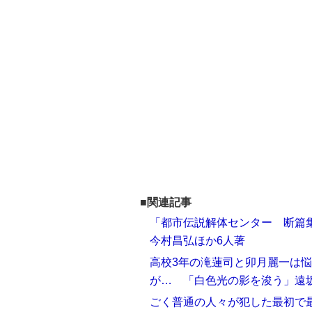
■関連記事
「都市伝説解体センター 断篇
今村昌弘ほか6人著
高校3年の滝蓮司と卯月麗一は
が… 「白色光の影を浚う」遠
ごく普通の人々が犯した最初で