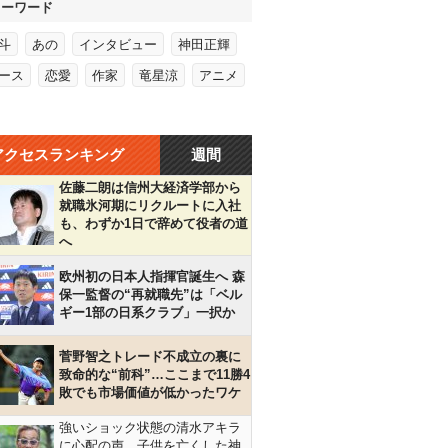
キーワード
斗
あの
インタビュー
神田正輝
ース
恋愛
作家
竜星涼
アニメ
アクセスランキング
週間
佐藤二朗は信州大経済学部から
就職氷河期にリクルートに入社
も、わずか1日で辞めて役者の道
へ
欧州初の日本人指揮官誕生へ 森
保一監督の“再就職先”は「ベル
ギー1部の日系クラブ」一択か
菅野智之トレード不成立の裏に
致命的な“前科”…ここまで11勝4
敗でも市場価値が低かったワケ
強いショック状態の清水アキラ
に心配の声…子供を亡くした神