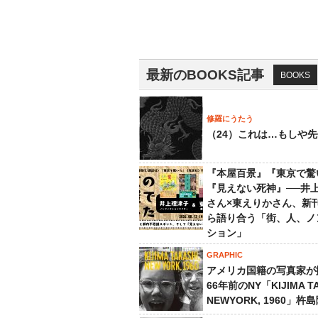
最新のBOOKS記事
BOOKS
修羅にうたう
（24）これは…もしや
『本屋百景』『東京で驚
『見えない死神』──井
さん×東えりかさん、新
ら語り合う「街、人、ノ
ション」
GRAPHIC
アメリカ国籍の写真家が
66年前のNY「KIJIMA TA
NEWYORK, 1960」杵