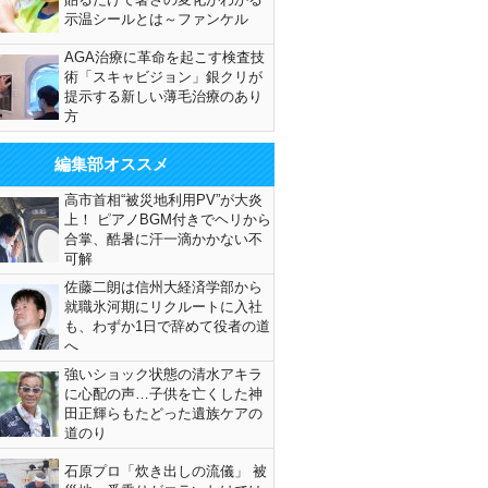
示温シールとは～ファンケル
AGA治療に革命を起こす検査技
術「スキャビジョン」銀クリが
提示する新しい薄毛治療のあり
方
編集部オススメ
高市首相“被災地利用PV”が大炎
上！ ピアノBGM付きでヘリから
合掌、酷暑に汗一滴かかない不
可解
佐藤二朗は信州大経済学部から
就職氷河期にリクルートに入社
も、わずか1日で辞めて役者の道
へ
強いショック状態の清水アキラ
に心配の声…子供を亡くした神
田正輝らもたどった遺族ケアの
道のり
石原プロ「炊き出しの流儀」 被