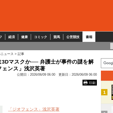
フ
経済
健康
コミック
競馬
公営競技
書籍
Sニュース
記事
3Dマスクか── 弁護士が事件の謎を解
フェンス」浅沢英著
公開日：
2026/06/09 06:00
更新日：
2026/06/09 06:00
印刷
1
「ジオフェンス」浅沢英著