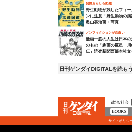
発掘おもしろ図鑑
野生動物が残したフィー
ンに注意「野生動物の痕
奥山英治著・写真
ノンフィクションが面白い
漫画一筋の人生は日本の
のもの「劇画の巨星 川
伝」読売新聞西部本社文
日刊ゲンダイDIGITALを読も
政治/社会
BOOKS
サイトポリシ