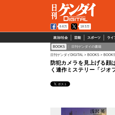
6.6万
18.5万
政治/社会
芸能
スポーツ
ライ
BOOKS
日刊ゲンダイの書籍
日刊ゲンダイDIGITAL
BOOKS
BOOK
防犯カメラを見上げる顔は
く連作ミステリー「ジオ