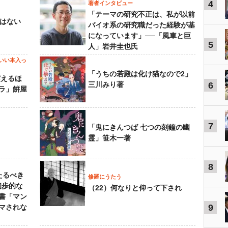
4
著者インタビュー
「テーマの研究不正は、私が以前
己はない
バイオ系の研究職だった経験が基
になっています」──「風車と巨
5
人」岩井圭也氏
いい本入っ
「うちの若殿は化け猫なので2」
震えるほ
三川みり著
6
ラ」餠屋
7
「鬼にきんつば 七つの刻鐘の幽
霊」笹木一著
8
たるべき
修羅にうたう
初歩的な
（22）何なりと仰って下され
書「マン
9
マされな