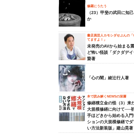
修羅にうたう
（23）甲斐の武田に知
か
書店員芸人カモシダせぶんの「
てますよ！」
未発売のAVから始まる
ど怖い怪談「ダクダデイ
䖸著
「心の闇」綾辻行人著
本で読み解くNEWSの深層
修繕積立金の怪（3）来
大規模修繕に向けて──
手ほどきから始める入門
ションの大規模修繕でダ
い方法新装版」建山晃著