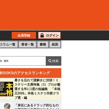
会員登録
ログイン
コラム一覧
著者一覧
書籍
紙面
BOOKSのアクセスランキング
暑さを忘れて謎解きに没頭！ミ
ステリー文庫特集（3）プロが厳
選する年に1度の短編集 「本格
王2026」本格ミステリ作家クラ
ブ選・編
「身近にあるドラッグ的なもの