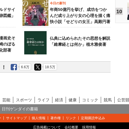
今日の新刊
ルドサイ
年商50億円を挙げ、成功をつか
10
跡図鑑」
んだ成り上がり女の心理を描く痛
快小説「せどりの女王」高殿円著
漫画史そ
仏典に込められたその思想を解説
崎のぼる
「維摩経とは何か」植木雅俊著
化部著
う！
6.6万
18.5万
芸能
スポーツ
ライフ
経済
健康
コミック
競馬
公営
日刊ゲンダイの書籍
ー
サイトマップ
個人情報
著作権
リンク
定期購読申込み
広告掲載について
会社概要
採用情報