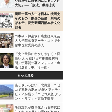
や脱法性に自覚的になることが
大切」──「脱法」磯部涼氏
漫画一筋の人生は日本の漫画史
そのもの「劇画の巨星 川崎の
ぼる伝」読売新聞西部本社文化
部著
コ本や（神楽坂）店主は東京芸
大大学院出身アーティストで中
原中也賞受賞の詩人
「史上最強にわかりやすくて面
白い ぶっ続け日本史講義10時
間」伊藤賀一著／フォレスト出
版（選者：中川淳一郎）
もっと見る
楽しさいっぱい！北海道・ニセ
コで避暑の夏旅 絶景とアクティ
ビティが揃う「ニセコ東急 グラ
ン・ヒラフ」～東急不動産
暑熱対策が義務化される時代に
貼るだけで暑さの変化がわかる