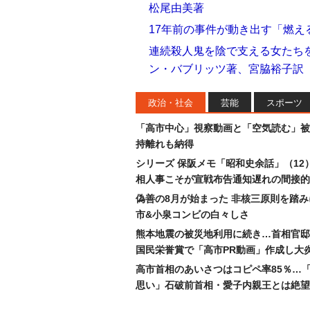
松尾由美著
17年前の事件が動き出す「燃え
連続殺人鬼を陰で支える女たち
ン・バブリッツ著、宮脇裕子訳
政治・社会
芸能
スポーツ
「高市中心」視察動画と「空気読む」被
持離れも納得
シリーズ 保阪メモ「昭和史余話」（12
相人事こそが宣戦布告通知遅れの間接的
偽善の8月が始まった 非核三原則を踏
市&小泉コンビの白々しさ
熊本地震の被災地利用に続き…首相官邸
国民栄誉賞で「高市PR動画」作成し大
高市首相のあいさつはコピペ率85％…
思い」石破前首相・愛子内親王とは絶望