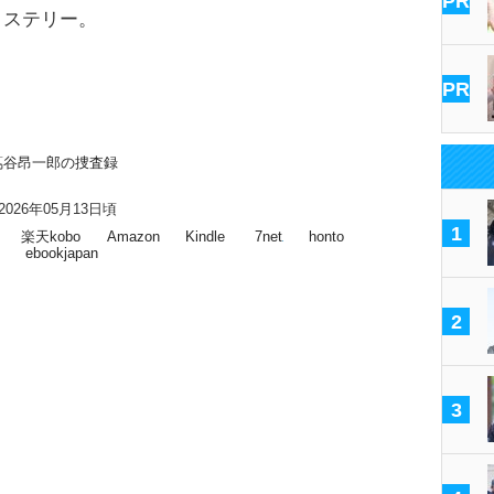
PR
ステリー。
PR
蔦谷昂一郎の捜査録
026年05月13日頃
1
楽天kobo
Amazon
Kindle
7net
honto
ebookjapan
2
3