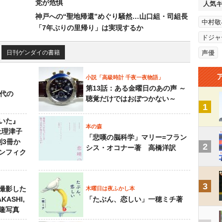
党が危惧
人気
神戸への“聖地帰還”めぐり騒然…山口組・司組長
中村敬
「7年ぶりの里帰り」は実現するか
ドジャ
日刊ゲンダイの書籍
声優
小説「高級時計 千夜一夜物語」
第13話：ある金曜日のあの声 ～
先代の
聴覚だけではおぼつかない～
1
いた』
本の森
上理津子
「悲嘆の脳科学」マリー=フラン
刊3冊か
2
シス・オコナー著 高橋洋訳
ンフィク
3
撮影した
木曜日は夜ふかし本
KASHI,
「たぶん、恋しい」一穂ミチ著
島隆写真