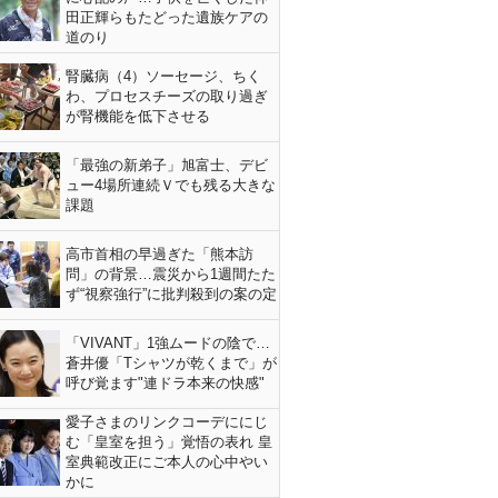
田正輝らもたどった遺族ケアの
道のり
腎臓病（4）ソーセージ、ちく
わ、プロセスチーズの取り過ぎ
が腎機能を低下させる
「最強の新弟子」旭富士、デビ
ュー4場所連続Ｖでも残る大きな
課題
高市首相の早過ぎた「熊本訪
問」の背景…震災から1週間たた
ず“視察強行”に批判殺到の案の定
「VIVANT」1強ムードの陰で…
蒼井優「Tシャツが乾くまで」が
呼び覚ます"連ドラ本来の快感"
愛子さまのリンクコーデににじ
む「皇室を担う」覚悟の表れ 皇
室典範改正にご本人の心中やい
かに