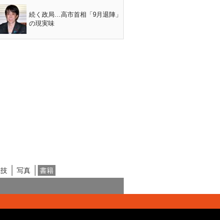
続く政局…高市首相「9月退陣」
の現実味
競技
写真
書籍