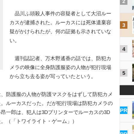
2
品川ふ頭殺人事件の容疑者として大沼ルー
カスが逮捕された。ルーカスには死体遺棄容
3
疑がかけられたが、何の証拠も示されていな
い。
4
週刊誌記者、万木野遙香の話では、防犯カ
メラの映像に全身防護服姿の人物が犯行現場
5
から立ち去る姿が写っていたという。
、防護服の人物が防護マスクをはずして防犯カメ
た。ルーカスだった。だが犯行現場は防犯カメラの
PR
昂一郎は、犯人は3Dプリンターでルーカスの3D
た。（「トワイライト・ゲーム」）