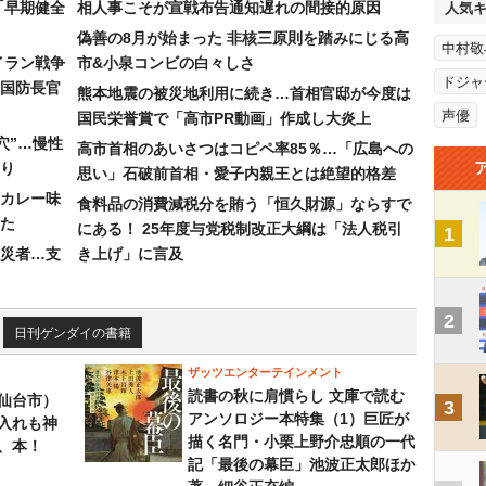
「早期健全
相人事こそが宣戦布告通知遅れの間接的原因
人気
偽善の8月が始まった 非核三原則を踏みにじる高
中村敬
イラン戦争
市&小泉コンビの白々しさ
ドジャ
国防長官
熊本地震の被災地利用に続き…首相官邸が今度は
声優
国民栄誉賞で「高市PR動画」作成し大炎上
穴”…慢性
高市首相のあいさつはコピペ率85％…「広島への
り
思い」石破前首相・愛子内親王とは絶望的格差
カレー味
食料品の消費減税分を賄う「恒久財源」ならすで
た
にある！ 25年度与党税制改正大綱は「法人税引
1
災者…支
き上げ」に言及
2
日刊ゲンダイの書籍
ザッツエンターテインメント
読書の秋に肩慣らし 文庫で読む
仙台市）
3
アンソロジー本特集（1）巨匠が
入れも神
描く名門・小栗上野介忠順の一代
、本！
記「最後の幕臣」池波正太郎ほか