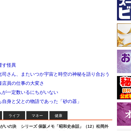
齎す怪異
光司さん、またいつか宇宙と時空の神秘を語り合おう
書店員の仕事の大変さ
人が一定数いるにちがいない
も自身と父との物語であった「砂の器」
ライフ
マネー
健康
まがいの決
シリーズ 保阪メモ「昭和史余話」（12）松岡外