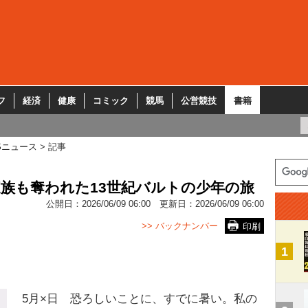
フ
経済
健康
コミック
競馬
公営競技
書籍
Sニュース
記事
族も奪われた13世紀バルトの少年の旅
公開日：
2026/06/09 06:00
更新日：
2026/06/09 06:00
>> バックナンバー
印刷
1
5月×日 恐ろしいことに、すでに暑い。私の