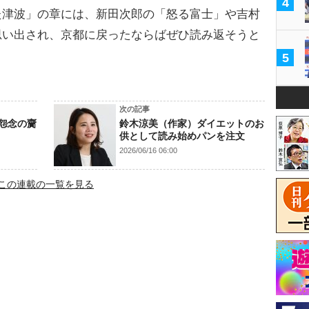
4
た津波」の章には、新田次郎の「怒る富士」や吉村
思い出され、京都に戻ったならばぜひ読み返そうと
5
次の記事
怨念の齎
鈴木涼美（作家）ダイエットのお
供として読み始めパンを注文
2026/06/16 06:00
この連載の一覧を見る