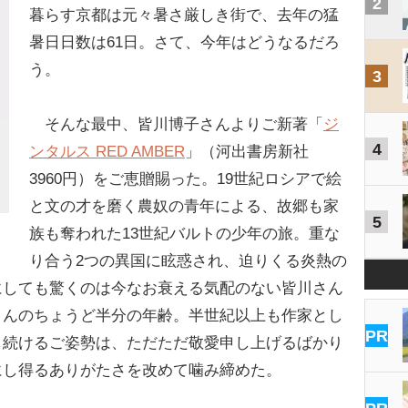
2
暮らす京都は元々暑さ厳しき街で、去年の猛
暑日日数は61日。さて、今年はどうなるだろ
う。
3
そんな最中、皆川博子さんよりご新著「
ジ
4
ンタルス RED AMBER
」（河出書房新社
3960円）をご恵贈賜った。19世紀ロシアで絵
と文の才を磨く農奴の青年による、故郷も家
5
族も奪われた13世紀バルトの少年の旅。重な
り合う2つの異国に眩惑され、迫りくる炎熱の
にしても驚くのは今なお衰える気配のない皆川さん
さんのちょうど半分の年齢。半世紀以上も作家とし
PR
し続けるご姿勢は、ただただ敬愛申し上げるばかり
にし得るありがたさを改めて噛み締めた。