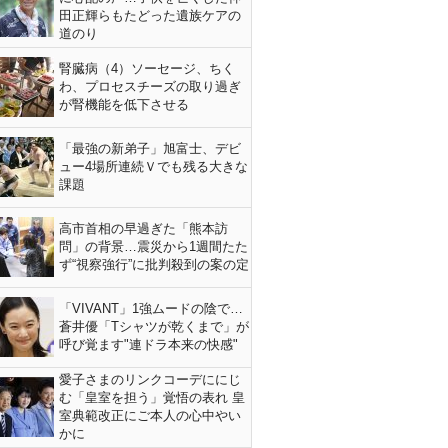
田正輝らもたどった遺族ケアの
道のり
腎臓病（4）ソーセージ、ちく
わ、プロセスチーズの取り過ぎ
が腎機能を低下させる
「最強の新弟子」旭富士、デビ
ュー4場所連続Ｖでも残る大きな
課題
高市首相の早過ぎた「熊本訪
問」の背景…震災から1週間たた
ず“視察強行”に批判殺到の案の定
「VIVANT」1強ムードの陰で…
蒼井優「Tシャツが乾くまで」が
呼び覚ます"連ドラ本来の快感"
愛子さまのリンクコーデににじ
む「皇室を担う」覚悟の表れ 皇
室典範改正にご本人の心中やい
かに