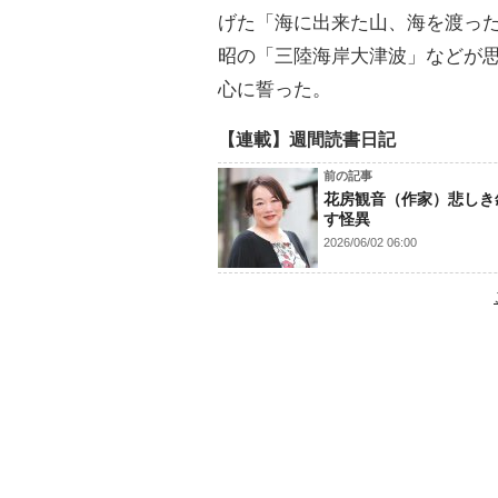
げた「海に出来た山、海を渡っ
昭の「三陸海岸大津波」などが
心に誓った。
【連載】週間読書日記
前の記事
花房観音（作家）悲しき
す怪異
2026/06/02 06:00