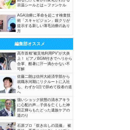
示温シールとは～ファンケル
AGA治療に革命を起こす検査技
術「スキャビジョン」銀クリが
提示する新しい薄毛治療のあり
方
編集部オススメ
高市首相“被災地利用PV”が大炎
上！ ピアノBGM付きでヘリから
合掌、酷暑に汗一滴かかない不
可解
佐藤二朗は信州大経済学部から
就職氷河期にリクルートに入社
も、わずか1日で辞めて役者の道
へ
強いショック状態の清水アキラ
に心配の声…子供を亡くした神
田正輝らもたどった遺族ケアの
道のり
石原プロ「炊き出しの流儀」 被