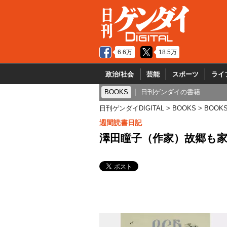
6.6万
18.5万
政治/社会
芸能
スポーツ
ライ
BOOKS
日刊ゲンダイの書籍
日刊ゲンダイDIGITAL
BOOKS
BOOK
週間読書日記
澤田瞳子（作家）故郷も家