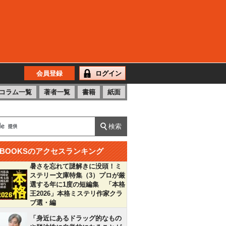
会員登録
ログイン
コラム一覧
著者一覧
書籍
紙面
BOOKSのアクセスランキング
暑さを忘れて謎解きに没頭！ミ
ステリー文庫特集（3）プロが厳
選する年に1度の短編集 「本格
王2026」本格ミステリ作家クラ
ブ選・編
「身近にあるドラッグ的なもの