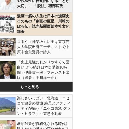
や脱法性に自覚的になることが
大切」──「脱法」磯部涼氏
漫画一筋の人生は日本の漫画史
そのもの「劇画の巨星 川崎の
ぼる伝」読売新聞西部本社文化
部著
コ本や（神楽坂）店主は東京芸
大大学院出身アーティストで中
原中也賞受賞の詩人
「史上最強にわかりやすくて面
白い ぶっ続け日本史講義10時
間」伊藤賀一著／フォレスト出
版（選者：中川淳一郎）
もっと見る
楽しさいっぱい！北海道・ニセ
コで避暑の夏旅 絶景とアクティ
ビティが揃う「ニセコ東急 グラ
ン・ヒラフ」～東急不動産
暑熱対策が義務化される時代に
貼るだけで暑さの変化がわかる