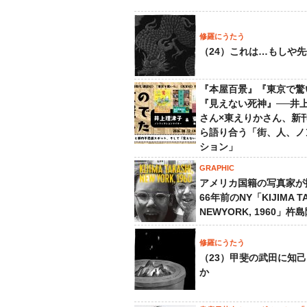
修羅にうたう
（24）これは…もしや
『本屋百景』『東京で驚
『見えない死神』──井
さん×東えりかさん、新
ら語り合う「街、人、ノ
ション」
GRAPHIC
アメリカ国籍の写真家が
66年前のNY「KIJIMA TA
NEWYORK, 1960」杵
修羅にうたう
（23）甲斐の武田に知
か