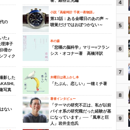
著、細谷正充編
4
小説「高級時計 千夜一夜物語」
第13話：ある金曜日のあの声 ～
先代の
聴覚だけではおぼつかない～
5
いた』
本の森
上理津子
「悲嘆の脳科学」マリー=フラン
6
刊3冊か
シス・オコナー著 高橋洋訳
ンフィク
7
撮影した
木曜日は夜ふかし本
KASHI,
「たぶん、恋しい」一穂ミチ著
島隆写真
8
著者インタビュー
「テーマの研究不正は、私が以前
己はない
バイオ系の研究職だった経験が基
になっています」──「風車と巨
9
人」岩井圭也氏