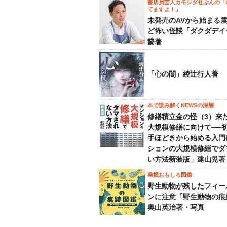
書店員芸人カモシダせぶんの「
てますよ！」
未発売のAVから始まる
ど怖い怪談「ダクダデイ
䖸著
「心の闇」綾辻行人著
本で読み解くNEWSの深層
修繕積立金の怪（3）来
大規模修繕に向けて──
手ほどきから始める入門
ションの大規模修繕でダ
い方法新装版」建山晃著
発掘おもしろ図鑑
野生動物が残したフィー
ンに注意「野生動物の痕
奥山英治著・写真