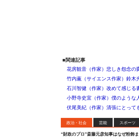
■関連記事
花房観音（作家）悲しき怨念の
竹内薫（サイエンス作家）鈴木
石川智健（作家）改めて感じる
小野寺史宜（作家）僕のような
伏尾美紀（作家）清張にとって
政治・社会
芸能
スポーツ
“財政のプロ”斎藤元彦知事はなぜ粉飾