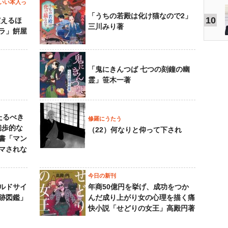
いい本入っ
「うちの若殿は化け猫なので2」
10
震えるほ
三川みり著
ラ」餠屋
「鬼にきんつば 七つの刻鐘の幽
霊」笹木一著
たるべき
修羅にうたう
初歩的な
（22）何なりと仰って下され
書「マン
マされな
今日の新刊
ルドサイ
年商50億円を挙げ、成功をつか
跡図鑑」
んだ成り上がり女の心理を描く痛
快小説「せどりの女王」高殿円著