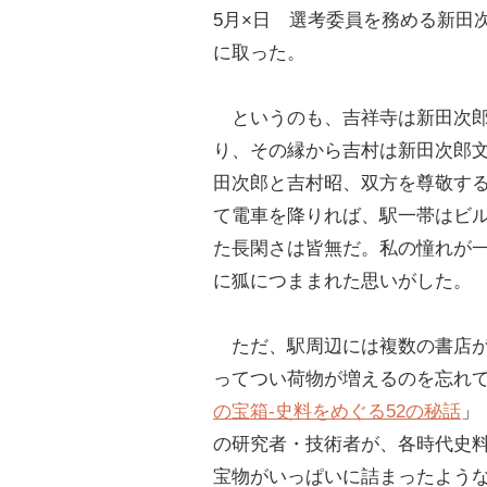
5月×日 選考委員を務める新田
に取った。
というのも、吉祥寺は新田次郎
り、その縁から吉村は新田次郎
田次郎と吉村昭、双方を尊敬す
て電車を降りれば、駅一帯はビ
た長閑さは皆無だ。私の憧れが
に狐につままれた思いがした。
ただ、駅周辺には複数の書店が
ってつい荷物が増えるのを忘れて
の宝箱-史料をめぐる52の秘話
」
の研究者・技術者が、各時代史
宝物がいっぱいに詰まったよう