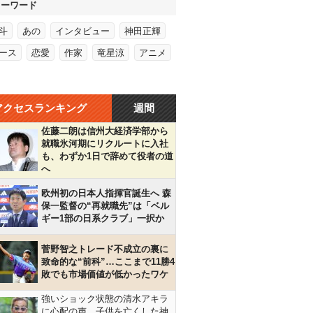
キーワード
斗
あの
インタビュー
神田正輝
ース
恋愛
作家
竜星涼
アニメ
アクセスランキング
週間
佐藤二朗は信州大経済学部から
就職氷河期にリクルートに入社
も、わずか1日で辞めて役者の道
へ
欧州初の日本人指揮官誕生へ 森
保一監督の“再就職先”は「ベル
ギー1部の日系クラブ」一択か
菅野智之トレード不成立の裏に
致命的な“前科”…ここまで11勝4
敗でも市場価値が低かったワケ
強いショック状態の清水アキラ
に心配の声…子供を亡くした神