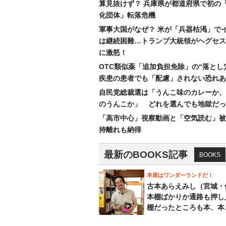
算見抜けず？ 兵庫県が都道府県で初の
化団体」転落危機
軍事大国がなぜ？ 米が「兵器枯渇」で
は継続困難…トランプ大統領がヘグセス
に激怒！
OTC類似薬「追加負担免除」の“落とし
疾患の患者でも「配慮」されない恐れあ
自民党総裁選は「うんこ味のカレーか、
のうんこか」 どれを選んでも地獄だっ
「高市中心」視察動画と「空気読む」被
持離れも納得
最新のBOOKS記事
BOOKS
本屋はワンダーランドだ！
古本あらえみし（宮城・
本棚ばかりか通路も押し
棚だったところも本、本