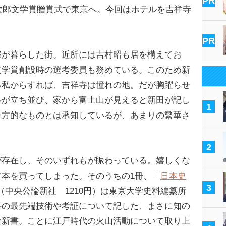
PR
次郎文学賞贈賞式で東京へ。今回はホテルを吉祥寺
PR
が暮らした街。近所には吉村昭も居を構えてお
文学賞創設時の選考委員も務めている。このため新
る私からすれば、吉祥寺は憧れの地。だが胸躍らせ
ルが立ち並び、家から富士山が見えると新田が記し
1
一方的なものとは承知しているが、あまりの繁華さ
2
存在し、そのいずれもが賑わっている。嬉しくな
本を買ってしまった。そのうちの1冊、「
日本史
3
（中央公論新社 1210円）は東京大学史料編纂所
料の最先端技術や考証について記した、まさに知の
な新書。ことに江戸時代の火山活動について取り上