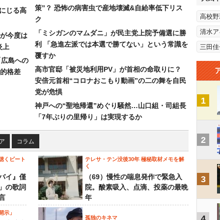
策”？ 恐怖の病害虫で産地壊滅&自給率低下リス
みにじる高
高校野
ク
清水ア
「ミシガンのマムダニ」が民主党上院予備選に勝
が今度は
利 「急進左派では本選で勝てない」という常識を
炎上
三田佳
覆すか
「広島への
高市官邸「被災地利用PV」が首相の命取りに？
的格差
安倍元首相“コロナおこもり動画”の二の舞を自民
党が危惧
1
神戸への“聖地帰還”めぐり騒然…山口組・司組長
「7年ぶりの里帰り」は実現するか
2
ア
コラム
聴くビート
テレサ・テン没後30年 極秘取材メモを解
く
バイ』僅
（69）慢性の喘息発作で緊急入
3
」の歌詞
院。酸素吸入、点滴、投薬の最晩
言
年
開示」
4
孤独のキネマ