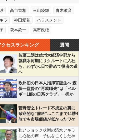
球
高市首相
三山凌輝
青木歌音
キラ
神田愛花
ハラスメント
子
萩本欽一
高市政権
アクセスランキング
週間
佐藤二朗は信州大経済学部から
就職氷河期にリクルートに入社
も、わずか1日で辞めて役者の道
へ
欧州初の日本人指揮官誕生へ 森
保一監督の“再就職先”は「ベル
ギー1部の日系クラブ」一択か
菅野智之トレード不成立の裏に
致命的な“前科”…ここまで11勝4
敗でも市場価値が低かったワケ
強いショック状態の清水アキラ
に心配の声…子供を亡くした神