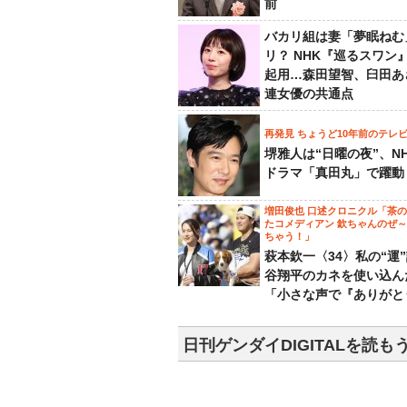
前
バカリ組は妻「夢眠ねむ
リ？ NHK『巡るスワン
起用…森田望智、臼田あ
連女優の共通点
再発見 ちょうど10年前のテレ
堺雅人は“日曜の夜”、N
ドラマ「真田丸」で躍動
増田俊也 口述クロニクル「茶
たコメディアン 欽ちゃんのぜ
ちゃう！」
萩本欽一〈34〉私の“運
谷翔平のカネを使い込ん
「小さな声で『ありがと
日刊ゲンダイDIGITALを読も