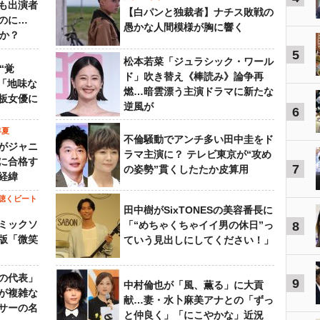
も出演者
【白パンと独裁者】ナチス敗戦の
のに…
愚かな人間模様が胸に響く
すか？
5
松本若菜「ジュラシック・ワール
“覚
ド」吹き替え《棒読み》論争再
…「地味な
燃…暗雲漂う主演ドラマに新たな
板女優に
逆風が
6
年夏
不倫騒動でアンチ多い田中圭をド
がジャニ
ラマ主演に？ テレビ東京が“攻め
に合格す
7
の姿勢”貫くしたたか皮算用
経緯
聴くビート
田中樹がSixTONESの美容番長に
ミックソ
「“めちゃくちゃイイ男の休日”っ
8
版「微笑
ていう見出しにしてください！」
の代表」
9
中村倫也が「風、薫る」に大貢
が複雑な
献…妻・水卜麻美アナとの「ずっ
サーの名
と仲良く」「にこやかな」近況