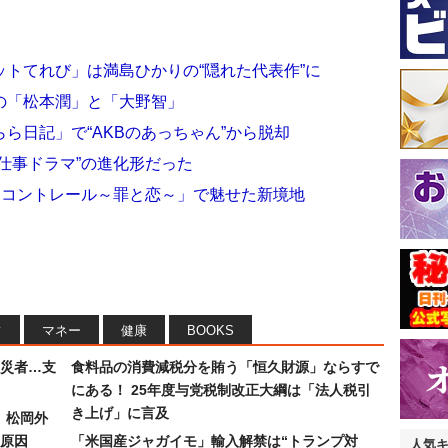
トてれび」は満島ひかりの“隠れた代表作”に
の「松本潤」と「大野智」
ら日記」で“AKBのあっちゃん”から脱却
仕事ドラマ”の進化形だった
「コントレール～罪と恋～」で魅せた新境地
フ
マネー
健康
BOOKS
災者…支
食料品の消費減税分を賄う「恒久財源」ならすで
にある！ 25年度与党税制改正大綱は「法人税引
き上げ」に言及
）松岡外
原因
「米国産ジャガイモ」輸入解禁は“トランプ対
人気