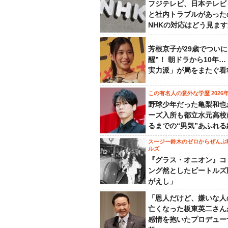
フジテレビ、日本テレビ
と社内トラブルがあった
NHKの対応はどう見ま
芳根京子が29歳でついに
醒”！ 朝ドラから10年
実力派」が局をまたぐ看
この有名人の意外な学歴 2026
野球少年だった亀梨和也
ーズ入所も都立水元高校
るまでの“男気”あふれる
スージー鈴木のゼロからぜんぶ
ルズ
『グラス・オニオン』コ
ング然としたビートルズ
がえし」
「恩人だけど、嫌いな人
亡くなった板東英二さん
感情を抱いたプロデュー