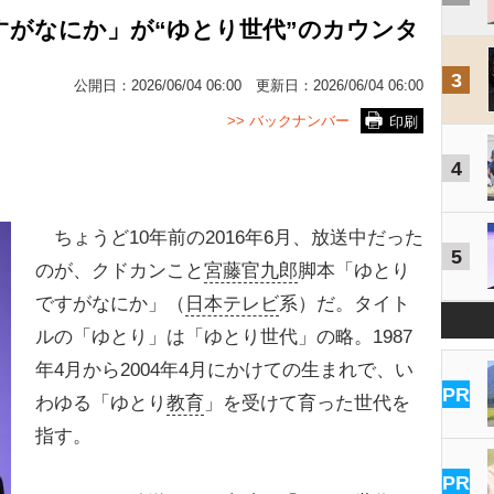
すがなにか」が“ゆとり世代”のカウンタ
3
公開日：
2026/06/04 06:00
更新日：
2026/06/04 06:00
>> バックナンバー
印刷
4
ちょうど10年前の2016年6月、放送中だった
5
のが、クドカンこと
宮藤官九郎
脚本「ゆとり
ですがなにか」（
日本テレビ
系）だ。タイト
ルの「ゆとり」は「ゆとり世代」の略。1987
年4月から2004年4月にかけての生まれで、い
PR
わゆる「ゆとり
教育
」を受けて育った世代を
指す。
PR