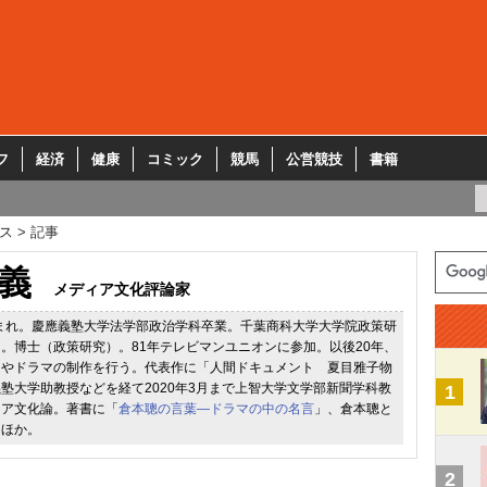
フ
経済
健康
コミック
競馬
公営競技
書籍
ス
記事
義
メディア文化評論家
生まれ。慶應義塾大学法学部政治学科卒業。千葉商科大学大学院政策研
。博士（政策研究）。81年テレビマンユニオンに参加。以後20年、
ーやドラマの制作を行う。代表作に「人間ドキュメント 夏目雅子物
塾大学助教授などを経て2020年3月まで上智大学文学部新聞学科教
1
ィア文化論。著書に「
倉本聰の言葉―ドラマの中の名言
」、倉本聰と
」ほか。
2