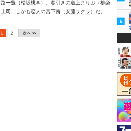
山路一豊（
松坂桃李
）、客引きの道上まりぶ（
柳楽
て上司、しかも恋人の宮下茜（
安藤サクラ
）だ。
5
1
2
次へ
>>