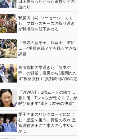
田正輝らもたどった遺族ケアの
道のり
腎臓病（4）ソーセージ、ちく
わ、プロセスチーズの取り過ぎ
が腎機能を低下させる
「最強の新弟子」旭富士、デビ
ュー4場所連続Ｖでも残る大きな
課題
高市首相の早過ぎた「熊本訪
問」の背景…震災から1週間たた
ず“視察強行”に批判殺到の案の定
「VIVANT」1強ムードの陰で…
蒼井優「Tシャツが乾くまで」が
呼び覚ます"連ドラ本来の快感"
愛子さまのリンクコーデににじ
む「皇室を担う」覚悟の表れ 皇
室典範改正にご本人の心中やい
かに