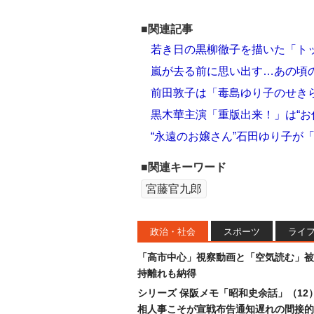
■関連記事
若き日の黒柳徹子を描いた「トッ
嵐が去る前に思い出す…あの頃
前田敦子は「毒島ゆり子のせきら
黒木華主演「重版出来！」は“お
“永遠のお嬢さん”石田ゆり子が
■関連キーワード
宮藤官九郎
政治・社会
スポーツ
ライ
「高市中心」視察動画と「空気読む」被
持離れも納得
シリーズ 保阪メモ「昭和史余話」（12
相人事こそが宣戦布告通知遅れの間接的