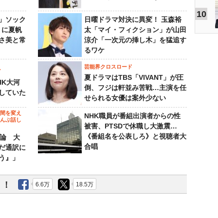
10
」ソック
日曜ドラマ対決に異変！ 玉森裕
』に夏帆
太「マイ・フィクション」が山田
さ美と常
涼介「一次元の挿し木」を猛追す
るワケ
芸能界クロスロード
ビ
夏ドラマはTBS「VIVANT」が圧
HK大河
倒、フジは軒並み苦戦…主演を任
していた
せられる女優は案外少ない
の間を変え
NHK職員が番組出演者からの性
～んぶ話し
被害、PTSDで休職し大激震…
《番組名を公表しろ》と視聴者大
”論 大
合唱
だ通訳に
う』」
う！
6.6万
18.5万