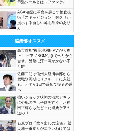
示温シールとは～ファンケル
AGA治療に革命を起こす検査技
術「スキャビジョン」銀クリが
提示する新しい薄毛治療のあり
方
編集部オススメ
高市首相“被災地利用PV”が大炎
上！ ピアノBGM付きでヘリから
合掌、酷暑に汗一滴かかない不
可解
佐藤二朗は信州大経済学部から
就職氷河期にリクルートに入社
も、わずか1日で辞めて役者の道
へ
強いショック状態の清水アキラ
に心配の声…子供を亡くした神
田正輝らもたどった遺族ケアの
道のり
石原プロ「炊き出しの流儀」 被
災地一番乗りがエラいわけでは