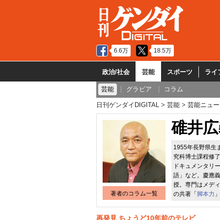
6.6万
18.5万
政治/社会
芸能
スポーツ
ライ
芸能
グラビア
コラム
日刊ゲンダイDIGITAL
芸能
芸能ニュー
碓井広
1955年長野県
究科博士課程修了
ドキュメンタリ
語」など。慶應義
授。専門はメデ
著者のコラム一覧
の共著「
脚本力
再発見 ちょうど10年前のテレビ