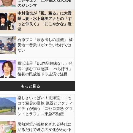
…レギュラー11本抱える人気者
のジレンマ
中村倫也が「風、薫る」に大貢
献…妻・水卜麻美アナとの「ず
っと仲良く」「にこやかな」近
況
石原プロ「炊き出しの流儀」 被
災地一番乗りがエラいわけでは
ない
横浜流星「BL作品興味なし」発
言に滲むプロ意識 「べらぼう」
後初の民放連ドラ主演で注目
もっと見る
楽しさいっぱい！北海道・ニセ
コで避暑の夏旅 絶景とアクティ
ビティが揃う「ニセコ東急 グラ
ン・ヒラフ」～東急不動産
暑熱対策が義務化される時代に
貼るだけで暑さの変化がわかる