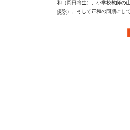
和（
岡田将生
）、小学校教師の
優弥
）、そして正和の同期にし