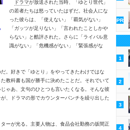
ドラマ
が放送された当時、「ゆとり世代」
の若者たちは怒っていたはずだ。社会人にな
った彼らは、「使えない」「覇気がない」
PR
「ガッツが足りない」「言われたことしかや
る
らない」と酷評された。さらに「ライバル意
識がない」「危機感がない」「緊張感がな
1
だ。好きで「ゆとり」をやってきたわけではな
った教科書も国が勝手に決めたことだ。それでいて
2
いじゃあ、文句のひとつも言いたくなる。そんな彼
ンが、ドラマの形でカウンターパンチを繰り出した
3
ターが光る。主要人物は、食品会社勤務の坂間正
4