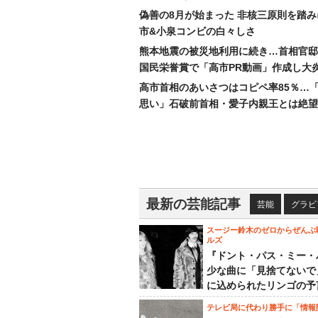
偽善の8月が始まった 非核三原則を踏
市&小泉コンビの白々しさ
熊本地震の被災地利用に続き…首相官邸
国民栄誉賞で「高市PR動画」作成し大
高市首相のあいさつはコピペ率85％…
思い」石破前首相・愛子内親王とは絶望
最新の芸能記事
芸能
グラビ
スージー鈴木のゼロからぜんぶ
ルズ
『ドント・パス・ミー・
少な曲に「見捨てないで
に込められたリンゴの予
テレビ局に代わり勝手に「情報