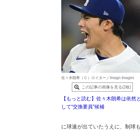
佐々木朗希（Ｃ）ロイター／Imagn Images
この記事の画像を見る(2枚)
【もっと読む】佐々木朗希は依然
して“交換要員”候補
に球速が出ていたうえに、制球