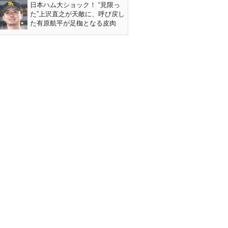
日本ハム大ショック！ “見限っ
た”上沢直之が天敵に、呼び戻し
た有原航平が足枷となる皮肉