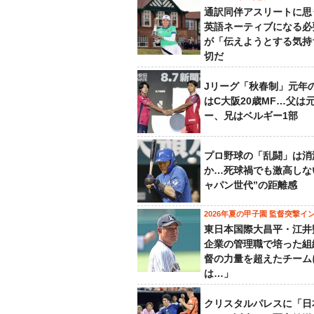
通訳同伴アスリートに思
英語ネーティブになる必
が「伝えようとする気持
切だ
Jリーグ「秋春制」元年
はC大阪20歳MF…父は
ー、兄はベルギー1部
プロ野球の「乱闘」は消
か…死球禍でも激高しな
ャパン世代”の距離感
2026年夏の甲子園 監督突撃イ
東日本国際大昌平・江井
企業の管理職で培った組
督の力量を超えたチーム
は…」
クリスタルパレスに「日