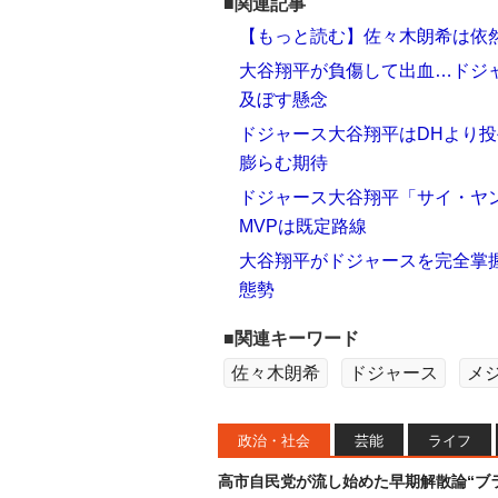
■関連記事
【もっと読む】佐々木朗希は依然
大谷翔平が負傷して出血…ドジ
及ぼす懸念
ドジャース大谷翔平はDHより投
膨らむ期待
ドジャース大谷翔平「サイ・ヤン
MVPは既定路線
大谷翔平がドジャースを完全掌握
態勢
■関連キーワード
佐々木朗希
ドジャース
メ
政治・社会
芸能
ライフ
高市自民党が流し始めた早期解散論“ブラ