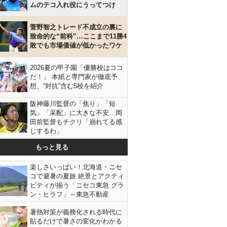
ムのテコ入れ役にうってつけ
菅野智之トレード不成立の裏に
致命的な“前科”…ここまで11勝4
敗でも市場価値が低かったワケ
2026夏の甲子園「優勝校はココ
だ！」 本紙と専門家が徹底予
想、“対抗”含む5校を紹介
阪神藤川監督の「焦り」「短
気」「采配」に大きな不安…岡
田前監督もチクリ「崩れてる感
じするわ」
もっと見る
楽しさいっぱい！北海道・ニセ
コで避暑の夏旅 絶景とアクティ
ビティが揃う「ニセコ東急 グラ
ン・ヒラフ」～東急不動産
暑熱対策が義務化される時代に
貼るだけで暑さの変化がわかる