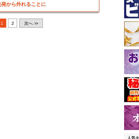
先発から外れることに
1
2
次へ
>>
人気