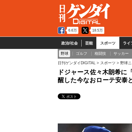
6.6万
18.5万
政治/社会
芸能
スポーツ
ライ
野球
ゴルフ
格闘技
サッカー
日刊ゲンダイDIGITAL
スポーツ
野球ニ
ドジャース佐々木朗希に
醒した今なおローテ安泰