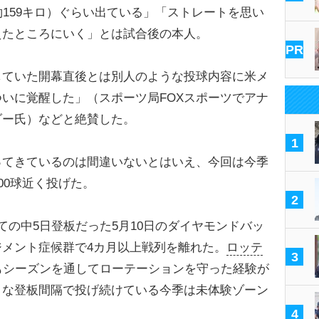
約159キロ）ぐらい出ている」「ストレートを思い
えたところにいく」とは試合後の本人。
PR
ていた開幕直後とは別人のような投球内容に米メ
いに覚醒した」（スポーツ局FOXスポーツでアナ
ダー氏）などと絶賛した。
1
てきているのは間違いないとはいえ、今回は今季
00球近く投げた。
2
の中5日登板だった5月10日のダイヤモンドバッ
メント症候群で4カ月以上戦列を離れた。
ロッテ
3
もシーズンを通してローテーションを守った経験が
トな登板間隔で投げ続けている今季は未体験ゾーン
4