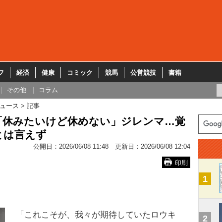
フ
経済
健康
コミック
競馬
公営競技
書籍
その他
コラム
ュース
記事
「休みたいけど休めない」ジレンマ…覚
とは言えず
公開日：
2026/06/08 11:48
更新日：
2026/06/08 12:04
印刷
1
「これこそが、我々が期待していたロウキ
2