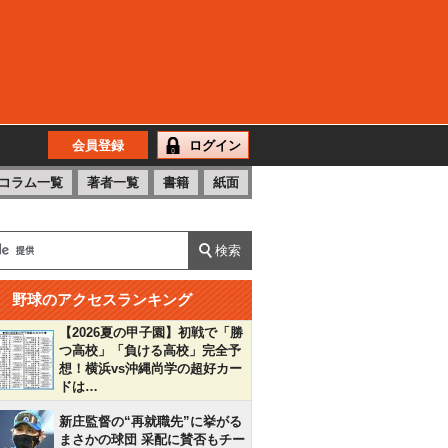
会員登録
ログイン
コラム一覧
著者一覧
書籍
紙面
野球のアクセスランキング
【2026夏の甲子園】初戦で「勝
つ高校」「負ける高校」完全予
想！横浜vs沖縄尚学の超好カー
ドは…
新庄監督の“再就職先”に挙がる
まさかの球団 采配に賛否もチー