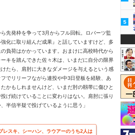
。
5
ら先発枠を争って3月からフル回転。ロバーツ監
ル強化に取り組んだ成果』と話していますけど、多
上の負荷はかかっています。おまけに高校時代から
レーキを踏んできた佐々木は、いまだに自分の限界
続けたら、肩肘に大きなダメージを与えるという感
フでリリーフながら連投や中3日登板を経験、あ
したかもしれませんけど、いまだ肘の靱帯に傷ひと
で投げ続けていることに変わりはない。肩肘に張り
か、半信半疑で投げているように思う」
ブレスキ、シーハン、ラウアーのうち2人は