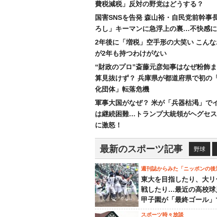
費税減税」反対の野党はどうする？
国害SNSを告発 森山裕・自民党前幹事
ろし」キーマンに急浮上の裏…不快感に
2年後に「増税」空手形の大笑い こん
が2年も持つわけがない
“財政のプロ”斎藤元彦知事はなぜ粉飾
算見抜けず？ 兵庫県が都道府県で初の
化団体」転落危機
軍事大国がなぜ？ 米が「兵器枯渇」で
は継続困難…トランプ大統領がヘグセス
に激怒！
最新のスポーツ記事
野球
週刊誌からみた「ニッポンの後
東大を目指したり、大リ
戦したり…最近の高校球
甲子園が「最終ゴール」
スポーツ時々放談