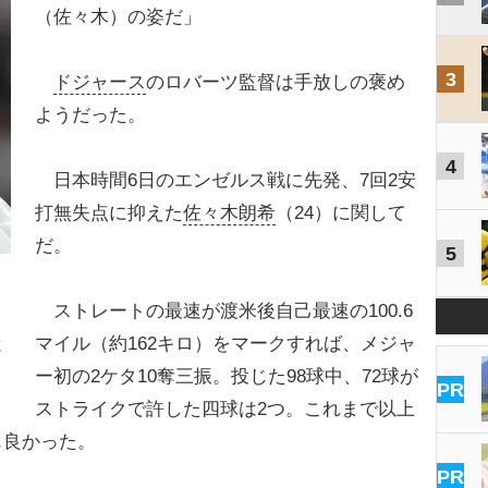
（佐々木）の姿だ」
3
ドジャース
のロバーツ監督は手放しの褒め
ようだった。
4
日本時間6日のエンゼルス戦に先発、7回2安
打無失点に抑えた
佐々木朗希
（24）に関して
だ。
5
ストレートの最速が渡米後自己最速の100.6
マイル（約162キロ）をマークすれば、メジャ
と
ー初の2ケタ10奪三振。投じた98球中、72球が
PR
ストライクで許した四球は2つ。これまで以上
も良かった。
PR