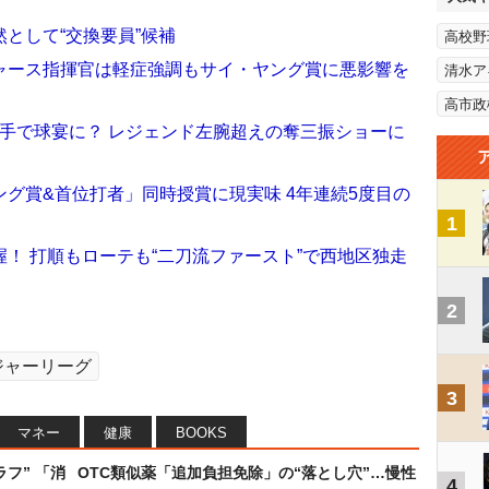
として“交換要員”候補
高校野
ャース指揮官は軽症強調もサイ・ヤング賞に悪影響を
清水ア
高市政
手で球宴に？ レジェンド左腕超えの奪三振ショーに
グ賞&首位打者」同時授賞に現実味 4年連続5度目の
1
！ 打順もローテも“二刀流ファースト”で西地区独走
2
ジャーリーグ
3
マネー
健康
BOOKS
フ” 「消
OTC類似薬「追加負担免除」の“落とし穴”…慢性
4