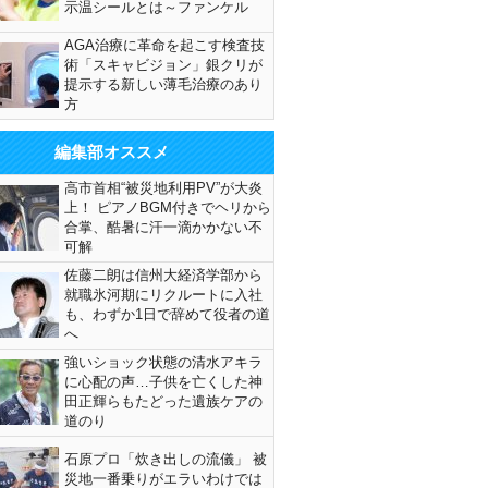
示温シールとは～ファンケル
AGA治療に革命を起こす検査技
術「スキャビジョン」銀クリが
提示する新しい薄毛治療のあり
方
編集部オススメ
高市首相“被災地利用PV”が大炎
上！ ピアノBGM付きでヘリから
合掌、酷暑に汗一滴かかない不
可解
佐藤二朗は信州大経済学部から
就職氷河期にリクルートに入社
も、わずか1日で辞めて役者の道
へ
強いショック状態の清水アキラ
に心配の声…子供を亡くした神
田正輝らもたどった遺族ケアの
道のり
石原プロ「炊き出しの流儀」 被
災地一番乗りがエラいわけでは