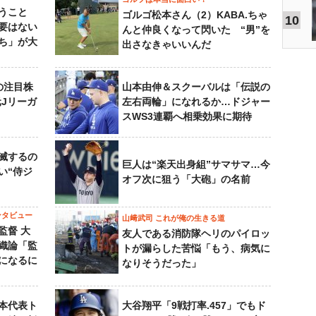
うこと
ゴルゴ松本さん（2）KABA.ちゃ
10
要はない
んと仲良くなって閃いた “男”を
ち」が大
出さなきゃいいんだ
の注目株
山本由伸＆スクーバルは「伝説の
元Jリーガ
左右両輪」になれるか…ドジャー
スWS3連覇へ相乗効果に期待
滅するの
巨人は“楽天出身組”サマサマ…今
い“侍ジ
オフ次に狙う「大砲」の名前
ンタビュー
山﨑武司 これが俺の生きる道
監督 大
友人である消防隊ヘリのパイロッ
織論「監
トが漏らした苦悩「もう、病気に
になるに
なりそうだった」
本代表ト
大谷翔平「9戦打率.457」でもド