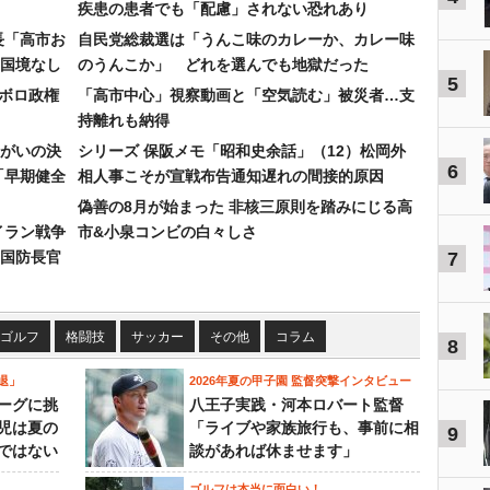
疾患の患者でも「配慮」されない恐れあり
長「高市お
自民党総裁選は「うんこ味のカレーか、カレー味
国境なし
のうんこか」 どれを選んでも地獄だった
5
なボロ政権
「高市中心」視察動画と「空気読む」被災者…支
持離れも納得
まがいの決
シリーズ 保阪メモ「昭和史余話」（12）松岡外
6
「早期健全
相人事こそが宣戦布告通知遅れの間接的原因
偽善の8月が始まった 非核三原則を踏みにじる高
イラン戦争
市&小泉コンビの白々しさ
国防長官
7
ゴルフ
格闘技
サッカー
その他
コラム
8
退」
2026年夏の甲子園 監督突撃インタビュー
ーグに挑
八王子実践・河本ロバート監督
児は夏の
「ライブや家族旅行も、事前に相
9
ではない
談があれば休ませます」
ゴルフは本当に面白い！