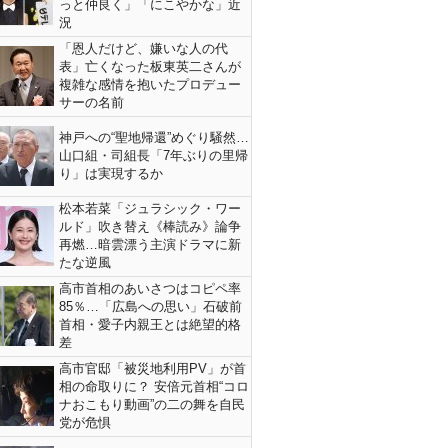
っと仲良く」「にこやかな」近
況
「恩人だけど、嫌いな人の代
表」亡くなった板東英二さんが
複雑な感情を抱いたプロデュー
サーの名前
神戸への“聖地帰還”めぐり騒然…
山口組・司組長「7年ぶりの里帰
り」は実現するか
松本若菜「ジュラシック・ワー
ルド」吹き替え《棒読み》論争
再燃…暗雲漂う主演ドラマに新
たな逆風
高市首相のあいさつはコピペ率
85％…「広島への思い」石破前
首相・愛子内親王とは絶望的格
差
高市官邸「被災地利用PV」が首
相の命取りに？ 安倍元首相“コロ
ナおこもり動画”の二の舞を自民
党が危惧