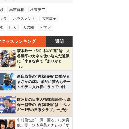
球
高市首相
板東英二
キラ
ハラスメント
広末涼子
権
巨人
大岩剛
ピアノ
アクセスランキング
週間
萩本欽一〈34〉私の“運”論 大
谷翔平のカネを使い込んだ通訳
に「小さな声で『ありがと
う』」
新庄監督の“再就職先”に挙がる
まさかの球団 采配に賛否もチー
ムのテコ入れ役にうってつけ
欧州初の日本人指揮官誕生へ 森
保一監督の“再就職先”は「ベル
ギー1部の日系クラブ」一択か
中村倫也が「風、薫る」に大貢
献…妻・水卜麻美アナとの「ず