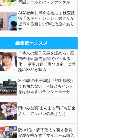
示温シールとは～ファンケル
AGA治療に革命を起こす検査技
術「スキャビジョン」銀クリが
提示する新しい薄毛治療のあり
方
編集部オススメ
「将来の愛子天皇を認めろ」高
市政権vs読売新聞でバトル激
化！ 皇室典範「再び改定」に世
論の85％が味方
2026夏の甲子園は「初出場校」
でも侮れない！ 4校ともハンデ
をはね返すポテンシャル十分
田中みな実“まんまるE乳”も筋金
入り！アッパレのあざとさ
阪神1位・森下翔太を英才教育
父親が明かす「マイホーム購入