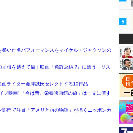
5
の礎を築いた名パフォーマンスをマイケル・ジャクソンの
垣根を越えて描く映画『免許返納!?』に漂う「リス
映画ライター金澤誠氏セレクトする10作品
イブ映画” 「今は昔、栄養映画館の旅」は一見に値す
ン部門で注目「アメリと雨の物語」が描くニッポンカ