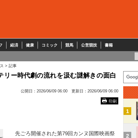
フ
経済
健康
コミック
競馬
公営競技
書籍
ス
記事
テリー時代劇の流れを汲む謎解きの面白
公開日：
2026/06/09 06:00
更新日：
2026/06/09 06:00
印刷
1
先ごろ開催された第79回カンヌ国際映画祭
2