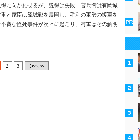
説得に向かわせるが、説得は失敗。官兵衛は有岡城
村重と家臣は籠城戦を展開し、毛利の軍勢の援軍を
PR
で不審な怪死事件が次々に起こり、村重はその解明
1
2
3
次へ
>>
2
3
4