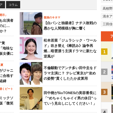
ア
コラム
高校野
開示」
清水ア
孤独のキネマ
も出演者
【白パンと独裁者】ナチス敗戦の
三田佳
のに…
愚かな人間模様が胸に響く
すか？
松本若菜「ジュラシック・ワール
“覚
ド」吹き替え《棒読み》論争再
…「地味な
燃…暗雲漂う主演ドラマに新たな
1
板女優に
逆風が
年夏
不倫騒動でアンチ多い田中圭をド
がジャニ
2
ラマ主演に？ テレビ東京が“攻め
に合格す
の姿勢”貫くしたたか皮算用
経緯
聴くビート
3
田中樹がSixTONESの美容番長に
ミックソ
「“めちゃくちゃイイ男の休日”っ
版「微笑
ていう見出しにしてください！」
4