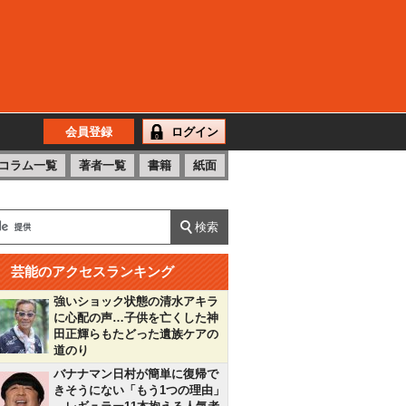
会員登録
ログイン
コラム一覧
著者一覧
書籍
紙面
芸能のアクセスランキング
強いショック状態の清水アキラ
に心配の声…子供を亡くした神
田正輝らもたどった遺族ケアの
道のり
バナナマン日村が簡単に復帰で
きそうにない「もう1つの理由」