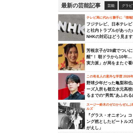
最新の芸能記事
芸能
グラビ
テレビ局に代わり勝手に「情報
フジテレビ、日本テレビ
と社内トラブルがあった
NHKの対応はどう見ま
芳根京子が29歳でついに
醒”！ 朝ドラから10年
実力派」が局をまたぐ看
この有名人の意外な学歴 2026
野球少年だった亀梨和也
ーズ入所も都立水元高校
るまでの“男気”あふれる
スージー鈴木のゼロからぜんぶ
ルズ
『グラス・オニオン』コ
ング然としたビートルズ
がえし」