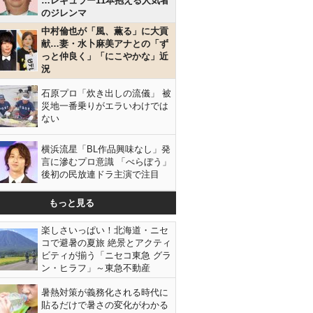
…レギュラー11本抱える人気者
のジレンマ
中村倫也が「風、薫る」に大貢
献…妻・水卜麻美アナとの「ず
っと仲良く」「にこやかな」近
況
石原プロ「炊き出しの流儀」 被
災地一番乗りがエラいわけでは
ない
横浜流星「BL作品興味なし」発
言に滲むプロ意識 「べらぼう」
後初の民放連ドラ主演で注目
もっと見る
楽しさいっぱい！北海道・ニセ
コで避暑の夏旅 絶景とアクティ
ビティが揃う「ニセコ東急 グラ
ン・ヒラフ」～東急不動産
暑熱対策が義務化される時代に
貼るだけで暑さの変化がわかる