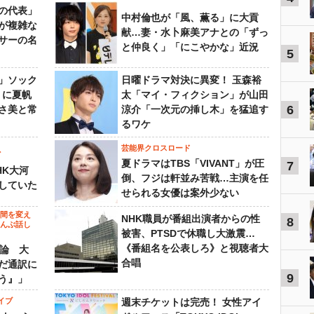
の代表」
中村倫也が「風、薫る」に大貢
が複雑な
献…妻・水卜麻美アナとの「ずっ
サーの名
と仲良く」「にこやかな」近況
5
」ソック
日曜ドラマ対決に異変！ 玉森裕
』に夏帆
太「マイ・フィクション」が山田
6
さ美と常
涼介「一次元の挿し木」を猛追す
るワケ
芸能界クロスロード
ビ
夏ドラマはTBS「VIVANT」が圧
7
HK大河
倒、フジは軒並み苦戦…主演を任
していた
せられる女優は案外少ない
の間を変え
NHK職員が番組出演者からの性
8
～んぶ話し
被害、PTSDで休職し大激震…
《番組名を公表しろ》と視聴者大
”論 大
合唱
だ通訳に
9
う』」
イブ
週末チケットは完売！ 女性アイ