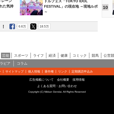
トレーン
ドルフェス「TOKYO IDOL
れた気持
FESTIVAL」の現在地 ～現地ルポ
10
～
う！
6.6万
18.5万
芸能
スポーツ
ライフ
経済
健康
コミック
競馬
公営
ラビア
コラム
ー
サイトマップ
個人情報
著作権
リンク
定期購読申込み
広告掲載について
会社概要
採用情報
よくある質問・お問い合わせ
Copyright (C) Nikkan Gendai. All Rights Reserved