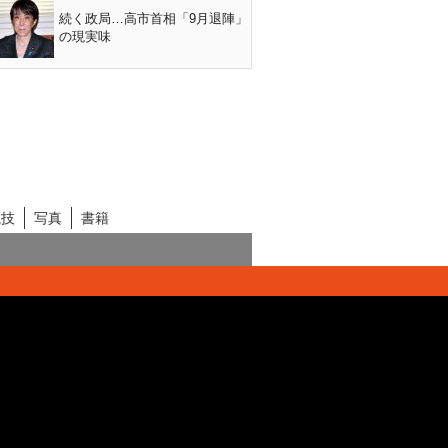
続く政局…高市首相「9月退陣」
の現実味
競技
写真
書籍