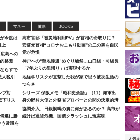
フ
マネー
健康
BOOKS
が今度は
高市官邸「被災地利用PV」が首相の命取りに？
炎上
安倍元首相“コロナおこもり動画”の二の舞を自民
党が危惧
「広島への
的格差
神戸への“聖地帰還”めぐり騒然…山口組・司組長
「7年ぶりの里帰り」は実現するか
ならすで
法人税引
地経学リスクが直撃した我が家で思う被災生活の
つらさ
ンプ対
シリーズ 保阪メモ「昭和史余話」（11）海軍出
低下リス
身の野村大使と外務省プロパーとの間の決定的溝
協調介入、日銀恫喝の裏に何があるのか？ 高市が
備選に勝
続けば通貨危機、国債クラッシュに現実味
いう常識を
人気