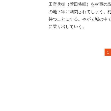
田官兵衛（菅田将暉）を村重の
の地下牢に幽閉されてしまう。
待つことにする。やがて城の中
に乗り出していく。
1