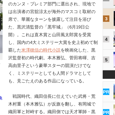
のカンヌ・プレミア部門に選出され、現地で
は出演者の宮舘涼太が海外のマスコミ取材の
3
席で、華麗なターンを披露して注目を浴び
た、黒沢清監督の「黒牢城」（6月19日公
開）。これは直木賞と山田風太郎賞を受賞
4
し、国内の4大ミステリー大賞を史上初めて制
覇した
米澤穂信の時代小説
を映画化した、黒
沢監督初の時代劇。本木雅弘、菅田将暉、吉
5
ー
高由里子という豪華スターの競演だけでな
く、ミステリーとしても人間ドラマとして
も、見ごたえのある作品になっている。
PR
戦国時代、織田信長に仕えていた武将・荒
挽
木村重（本木雅弘）が反旗を翻し、有岡城で
織田軍と対峙する。織田側では天才軍師・黒
PR