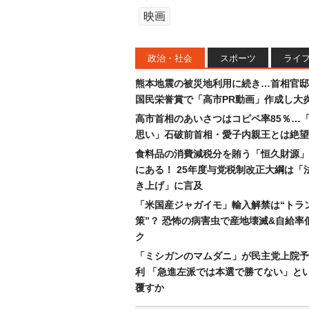
映画
政治・社会
スポーツ
ライ
熊本地震の被災地利用に続き…首相官邸
国民栄誉賞で「高市PR動画」作成し大
高市首相のあいさつはコピペ率85％…
思い」石破前首相・愛子内親王とは絶望
食料品の消費減税分を賄う「恒久財源」
にある！ 25年度与党税制改正大綱は「
き上げ」に言及
「米国産ジャガイモ」輸入解禁は“トラ
策”？ 恐怖の病害虫で産地壊滅&自給率
ク
「ミシガンのマムダニ」が民主党上院予
利 「急進左派では本選で勝てない」と
覆すか