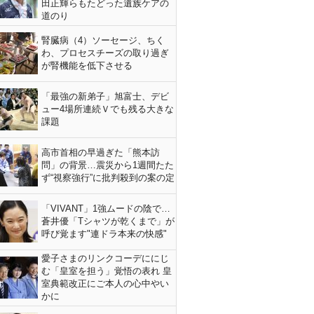
田正輝らもたどった遺族ケアの
道のり
腎臓病（4）ソーセージ、ちく
わ、プロセスチーズの取り過ぎ
が腎機能を低下させる
「最強の新弟子」旭富士、デビ
ュー4場所連続Ｖでも残る大きな
課題
高市首相の早過ぎた「熊本訪
問」の背景…震災から1週間たた
ず“視察強行”に批判殺到の案の定
「VIVANT」1強ムードの陰で…
蒼井優「Tシャツが乾くまで」が
呼び覚ます"連ドラ本来の快感"
愛子さまのリンクコーデににじ
む「皇室を担う」覚悟の表れ 皇
室典範改正にご本人の心中やい
かに