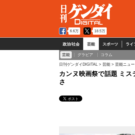
6.6万
18.5万
政治/社会
芸能
スポーツ
ライ
芸能
グラビア
コラム
日刊ゲンダイDIGITAL
芸能
芸能ニュー
カンヌ映画祭で話題 ミス
さ