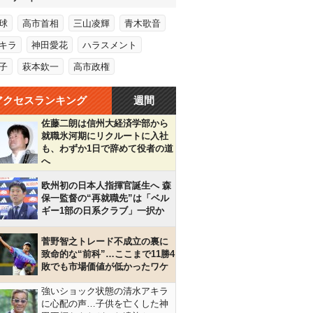
球
高市首相
三山凌輝
青木歌音
キラ
神田愛花
ハラスメント
子
萩本欽一
高市政権
アクセスランキング
週間
佐藤二朗は信州大経済学部から
就職氷河期にリクルートに入社
も、わずか1日で辞めて役者の道
へ
欧州初の日本人指揮官誕生へ 森
保一監督の“再就職先”は「ベル
ギー1部の日系クラブ」一択か
菅野智之トレード不成立の裏に
致命的な“前科”…ここまで11勝4
敗でも市場価値が低かったワケ
強いショック状態の清水アキラ
に心配の声…子供を亡くした神