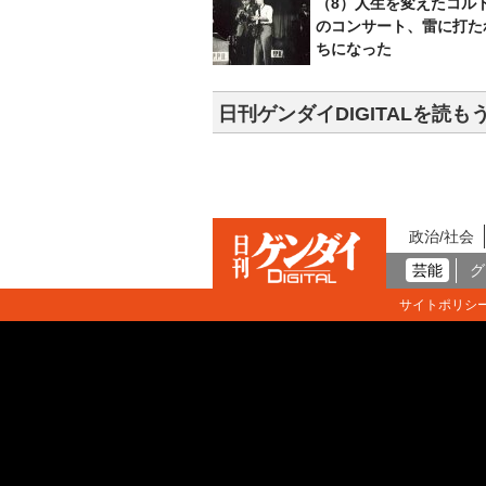
（8）人生を変えたコル
のコンサート、雷に打た
ちになった
日刊ゲンダイDIGITALを読も
政治/社会
芸能
グ
サイトポリシ