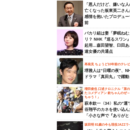
「恩人だけど、嫌いな人
亡くなった板東英二さん
感情を抱いたプロデュー
前
バカリ組は妻「夢眠ねむ
リ？ NHK『巡るスワン
起用…森田望智、臼田あ
連女優の共通点
再発見 ちょうど10年前のテレ
堺雅人は“日曜の夜”、N
ドラマ「真田丸」で躍動
増田俊也 口述クロニクル「茶
たコメディアン 欽ちゃんのぜ
ちゃう！」
萩本欽一〈34〉私の“運
谷翔平のカネを使い込ん
「小さな声で『ありがと
坂田明 81歳の今も現役JAZZラ