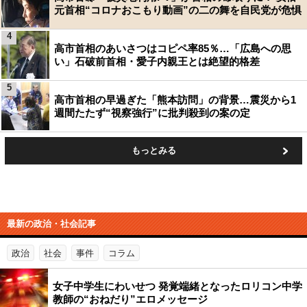
元首相“コロナおこもり動画”の二の舞を自民党が危惧
4
高市首相のあいさつはコピペ率85％…「広島への思
い」石破前首相・愛子内親王とは絶望的格差
5
高市首相の早過ぎた「熊本訪問」の背景…震災から1
週間たたず“視察強行”に批判殺到の案の定
もっとみる
最新の政治・社会記事
政治
社会
事件
コラム
女子中学生にわいせつ 発覚端緒となったロリコン中学
教師の“おねだり”エロメッセージ