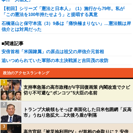
【初回】シリーズ「憲法と日本人」（1）施行から79年。私が
「この憲法を100年持たせよう」と提唱する真意
石橋湛山と保守本流（3）9条は「痛快極まりない」…憲法観は岸
信介とは対局だった
■関連記事
安倍首相「米国隷属」の原点は祖父の岸信介元首相
追いつめられていた軍部の本土決戦派と吉田茂の攻防
政治のアクセスランキング
1
支持率急落の高市政権がV字回復画策 内閣改造でクビ
切り不可避な“ポンコツ”5大臣の名前
2
トランプ大統領もそっぽ 表面化した日米包囲網「反高
市」うねり急拡大…2大後ろ盾が剥落
3
高市官邸「被災地利用PV」が首相の命取りに？ 安倍