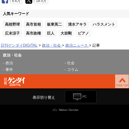
6.6万
18.5万
人気キーワード
高校野球
高市首相
板東英二
清水アキラ
ハラスメント
広末涼子
高市政権
巨人
大岩剛
ピアノ
日刊ゲンダイDIGITAL
政治・社会
政治ニュース
記事
政治・社会
政治
社会
事件
コラム
表示切り替え
（C）Nikkan Gendai