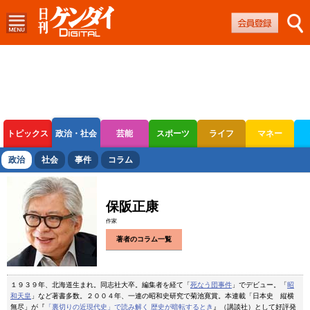
トピックス
政治・社会
芸能
スポーツ
ライフ
マネー
ボートレース
競輪
オートレース
政治
社会
事件
コラム
保阪正康
作家
著者のコラム一覧
１９３９年、北海道生まれ。同志社大卒。編集者を経て「
死なう団事件
」でデビュー。「
昭
和天皇
」など著書多数。２００４年、一連の昭和史研究で菊池寛賞。本連載「日本史 縦横
無尽」が『
「裏切りの近現代史」で読み解く 歴史が暗転するとき
』（講談社）として好評発