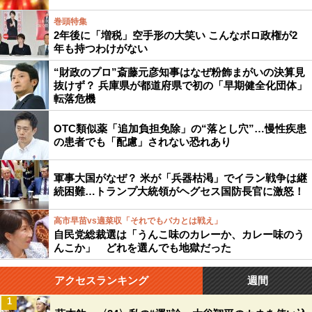
巻頭特集
2年後に「増税」空手形の大笑い こんなボロ政権が2
年も持つわけがない
“財政のプロ”斎藤元彦知事はなぜ粉飾まがいの決算見
抜けず？ 兵庫県が都道府県で初の「早期健全化団体」
転落危機
OTC類似薬「追加負担免除」の“落とし穴”…慢性疾患
の患者でも「配慮」されない恐れあり
軍事大国がなぜ？ 米が「兵器枯渇」でイラン戦争は継
続困難…トランプ大統領がヘグセス国防長官に激怒！
高市早苗vs適菜収「それでもバカとは戦え」
自民党総裁選は「うんこ味のカレーか、カレー味のう
んこか」 どれを選んでも地獄だった
アクセスランキング
週間
1