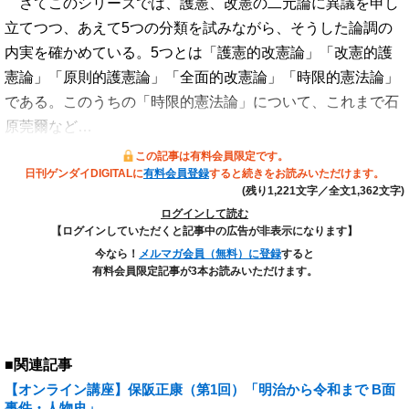
さてこのシリーズでは、護憲、改憲の二元論に異議を申し
立てつつ、あえて5つの分類を試みながら、そうした論調の
内実を確かめている。5つとは「護憲的改憲論」「改憲的護
憲論」「原則的護憲論」「全面的改憲論」「時限的憲法論」
である。このうちの「時限的憲法論」について、これまで石
原莞爾など…
この記事は有料会員限定です。
日刊ゲンダイDIGITALに
有料会員登録
すると続きをお読みいただけます。
(残り1,221文字／全文1,362文字)
ログインして読む
【ログインしていただくと記事中の広告が非表示になります】
今なら！
メルマガ会員（無料）に登録
すると
有料会員限定記事が3本お読みいただけます。
■関連記事
【オンライン講座】保阪正康（第1回）「明治から令和まで B面
事件・人物史」