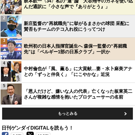
萩本欽一〈34〉私の“運”論 大谷翔平のカネを使い込
んだ通訳に「小さな声で『ありがとう』」
2
新庄監督の“再就職先”に挙がるまさかの球団 采配に
賛否もチームのテコ入れ役にうってつけ
3
欧州初の日本人指揮官誕生へ 森保一監督の“再就職
先”は「ベルギー1部の日系クラブ」一択か
4
中村倫也が「風、薫る」に大貢献…妻・水卜麻美アナ
との「ずっと仲良く」「にこやかな」近況
5
「恩人だけど、嫌いな人の代表」亡くなった板東英二
さんが複雑な感情を抱いたプロデューサーの名前
もっとみる
日刊ゲンダイDIGITALを読もう！