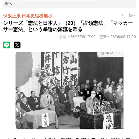
売中。
> 一覧へ
保阪正康 日本史縦横無尽
シリーズ「憲法と日本人」（20）「占領憲法」「マッカー
サー憲法」という暴論の源流を遡る
公開：
26/06/08 17:00
更新：
26/06/08 17:00