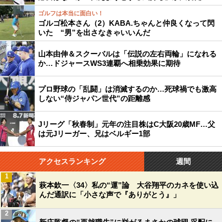
ゴルフは本当に面白い！
ゴルゴ松本さん（2）KABA.ちゃんと仲良くなって閃
いた “男”を出さなきゃいいんだ
山本由伸＆スクーバルは「伝説の左右両輪」になれる
か…ドジャースWS3連覇へ相乗効果に期待
プロ野球の「乱闘」は消滅するのか…死球禍でも激高
しない“侍ジャパン世代”の距離感
Jリーグ「秋春制」元年の注目株はC大阪20歳MF…父
は元Jリーガー、兄はベルギー1部
アクセスランキング
週間
1
萩本欽一〈34〉私の“運”論 大谷翔平のカネを使い込
んだ通訳に「小さな声で『ありがとう』」
2