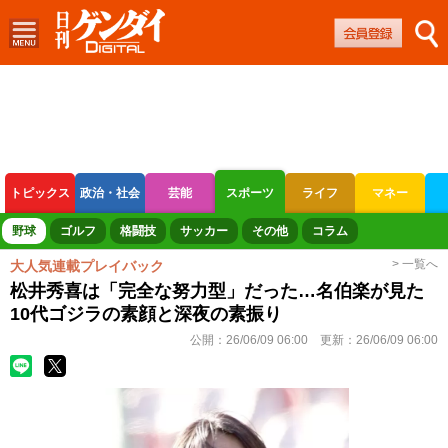
トピックス
政治・社会
芸能
スポーツ
ライフ
マネー
ボートレース
競輪
オートレース
野球
ゴルフ
格闘技
サッカー
その他
コラム
> 一覧へ
大人気連載プレイバック
松井秀喜は「完全な努力型」だった…名伯楽が見た
10代ゴジラの素顔と深夜の素振り
公開：
26/06/09 06:00
更新：
26/06/09 06:00