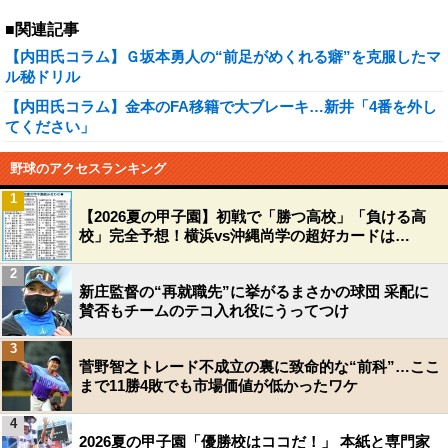
■関連記事
【内田氏コラム】Ｇ坂本勇人の“前足がめくれる癖”を克服したマ
ル秘ドリル
【内田氏コラム】金本のFA移籍で大ブレーキ…新井「4番を外し
てください」
野球のアクセスランキング
1
【2026夏の甲子園】初戦で「勝つ高校」「負ける高
校」完全予想！横浜vs沖縄尚学の超好カードは…
2
新庄監督の“再就職先”に挙がるまさかの球団 采配に
賛否もチームのテコ入れ役にうってつけ
3
菅野智之トレード不成立の裏に致命的な“前科”…ここ
まで11勝4敗でも市場価値が低かったワケ
4
2026夏の甲子園「優勝校はココだ！」 本紙と専門家