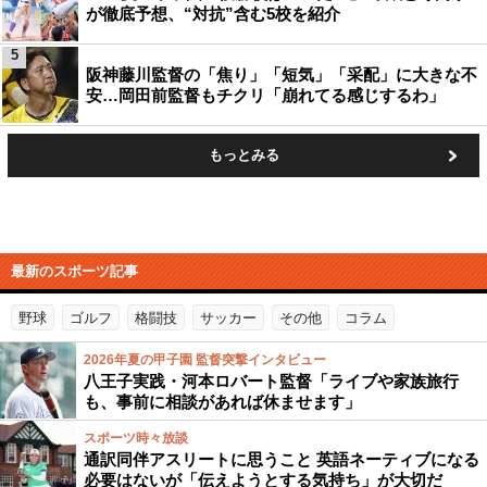
が徹底予想、“対抗”含む5校を紹介
5
阪神藤川監督の「焦り」「短気」「采配」に大きな不
安…岡田前監督もチクリ「崩れてる感じするわ」
もっとみる
最新のスポーツ記事
野球
ゴルフ
格闘技
サッカー
その他
コラム
2026年夏の甲子園 監督突撃インタビュー
八王子実践・河本ロバート監督「ライブや家族旅行
も、事前に相談があれば休ませます」
スポーツ時々放談
通訳同伴アスリートに思うこと 英語ネーティブになる
必要はないが「伝えようとする気持ち」が大切だ