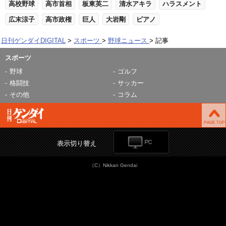
高校野球
高市首相
板東英二
清水アキラ
ハラスメント
広末涼子
高市政権
巨人
大岩剛
ピアノ
日刊ゲンダイDIGITAL
スポーツ
野球ニュース
記事
スポーツ
野球
ゴルフ
格闘技
サッカー
その他
コラム
表示切り替え
（C）Nikkan Gendai