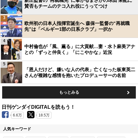
新庄監督の“再就職先”に挙がるまさかの球団 采配に
賛否もチームのテコ入れ役にうってつけ
3
欧州初の日本人指揮官誕生へ 森保一監督の“再就職
先”は「ベルギー1部の日系クラブ」一択か
4
中村倫也が「風、薫る」に大貢献…妻・水卜麻美アナ
との「ずっと仲良く」「にこやかな」近況
5
「恩人だけど、嫌いな人の代表」亡くなった板東英二
さんが複雑な感情を抱いたプロデューサーの名前
もっとみる
日刊ゲンダイDIGITALを読もう！
6.6万
18.5万
人気キーワード