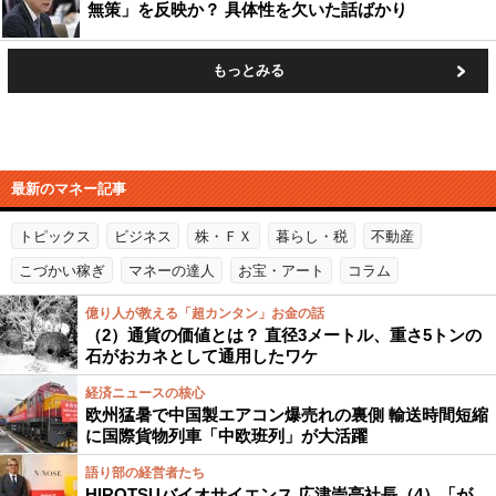
無策」を反映か？ 具体性を欠いた話ばかり
もっとみる
最新のマネー記事
トピックス
ビジネス
株・ＦＸ
暮らし・税
不動産
こづかい稼ぎ
マネーの達人
お宝・アート
コラム
億り人が教える「超カンタン」お金の話
（2）通貨の価値とは？ 直径3メートル、重さ5トンの
石がおカネとして通用したワケ
経済ニュースの核心
欧州猛暑で中国製エアコン爆売れの裏側 輸送時間短縮
に国際貨物列車「中欧班列」が大活躍
語り部の経営者たち
HIROTSUバイオサイエンス 広津崇亮社長（4）「が