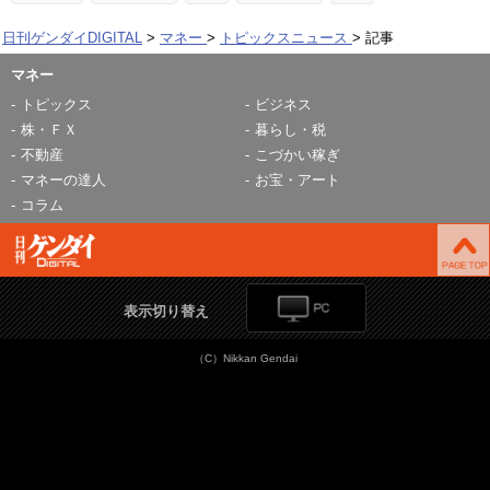
日刊ゲンダイDIGITAL
マネー
トピックスニュース
記事
マネー
トピックス
ビジネス
株・ＦＸ
暮らし・税
不動産
こづかい稼ぎ
マネーの達人
お宝・アート
コラム
表示切り替え
（C）Nikkan Gendai