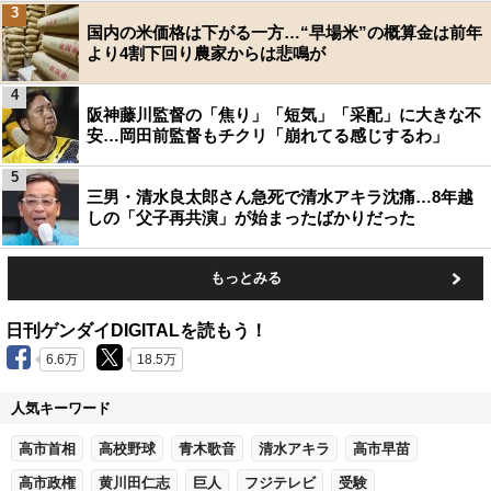
3
国内の米価格は下がる一方…“早場米”の概算金は前年
より4割下回り農家からは悲鳴が
4
阪神藤川監督の「焦り」「短気」「采配」に大きな不
安…岡田前監督もチクリ「崩れてる感じするわ」
5
三男・清水良太郎さん急死で清水アキラ沈痛…8年越
しの「父子再共演」が始まったばかりだった
もっとみる
日刊ゲンダイDIGITALを読もう！
6.6万
18.5万
人気キーワード
高市首相
高校野球
青木歌音
清水アキラ
高市早苗
高市政権
黄川田仁志
巨人
フジテレビ
受験