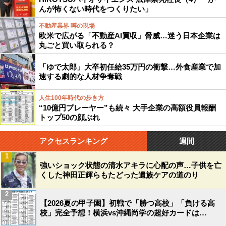
んが怖くない時代をつくりたい」
不動産業界 噂の現場
欧米で広がる「不動産AI買収」脅威…迷う日本企業は
丸ごと買い取られる？
「ゆで太郎」大卒初任給35万円の衝撃…外食産業で加
速する劇的な人材争奪戦
人生100年時代の歩き方
“10億円プレーヤー”も続々 大手企業の高額役員報酬
トップ50の顔ぶれ
アクセスランキング
週間
1
強いショック状態の清水アキラに心配の声…子供を亡
くした神田正輝らもたどった遺族ケアの道のり
2
【2026夏の甲子園】初戦で「勝つ高校」「負ける高
校」完全予想！横浜vs沖縄尚学の超好カードは…