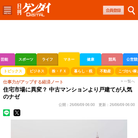
芸能
スポーツ
ライフ
マネー
健康
競馬
公営競
ボートレース
競輪
オートレース
トピックス
ビジネス
株・ＦＸ
暮らし・税
不動産
こづかい稼
> 一覧へ
仕事力がアップする経済ノート
住宅市場に異変？ 中古マンションより戸建てが人気
のナゼ
公開：
26/06/09 06:00
更新：
26/06/09 06:00