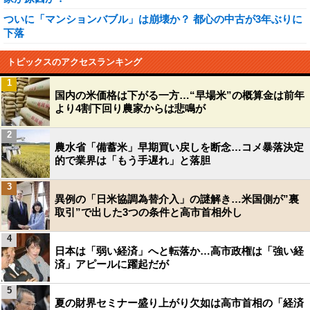
ついに「マンションバブル」は崩壊か？ 都心の中古が3年ぶりに
下落
トピックスのアクセスランキング
1
国内の米価格は下がる一方…“早場米”の概算金は前年
より4割下回り農家からは悲鳴が
2
農水省「備蓄米」早期買い戻しを断念…コメ暴落決定
的で業界は「もう手遅れ」と落胆
3
異例の「日米協調為替介入」の謎解き…米国側が”裏
取引”で出した3つの条件と高市首相外し
4
日本は「弱い経済」へと転落か…高市政権は「強い経
済」アピールに躍起だが
5
夏の財界セミナー盛り上がり欠如は高市首相の「経済