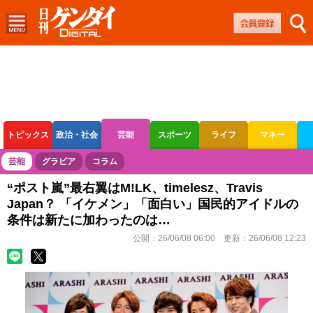
トピックス
政治・社会
芸能
スポーツ
ライフ
マネー
ボートレース
競輪
オートレース
芸能
グラビア
コラム
“ポスト嵐”最右翼はM!LK、timelesz、Travis
Japan？ 「イケメン」「面白い」国民的アイドルの
条件は新たに加わったのは…
公開：
26/06/08 06:00
更新：
26/06/08 12:23