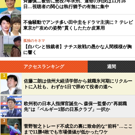
斉藤慎二被告に懲役7年求刑、運命の判決は11月16
日…視聴者の関心は執行猶予の有無に集中
不倫騒動でアンチ多い田中圭をドラマ主演に？ テレビ
東京が“攻めの姿勢”貫くしたたか皮算用
孤独のキネマ
【白パンと独裁者】ナチス敗戦の愚かな人間模様が胸
に響く
アクセスランキング
週間
1
佐藤二朗は信州大経済学部から就職氷河期にリクルー
トに入社も、わずか1日で辞めて役者の道へ
2
欧州初の日本人指揮官誕生へ 森保一監督の“再就職
先”は「ベルギー1部の日系クラブ」一択か
3
菅野智之トレード不成立の裏に致命的な“前科”…ここ
まで11勝4敗でも市場価値が低かったワケ