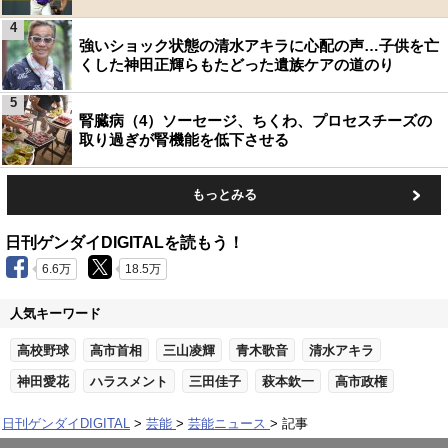
4
強いショック状態の清水アキラに心配の声…子供を亡
くした神田正輝らもたどった遺族ケアの道のり
5
腎臓病（4）ソーセージ、ちくわ、プロセスチーズの
取り過ぎが腎機能を低下させる
もっとみる
日刊ゲンダイDIGITALを読もう！
6.6万
18.5万
人気キーワード
高校野球
高市首相
三山凌輝
青木歌音
清水アキラ
神田愛花
ハラスメント
三田佳子
萩本欽一
高市政権
日刊ゲンダイDIGITAL
芸能
芸能ニュース
記事