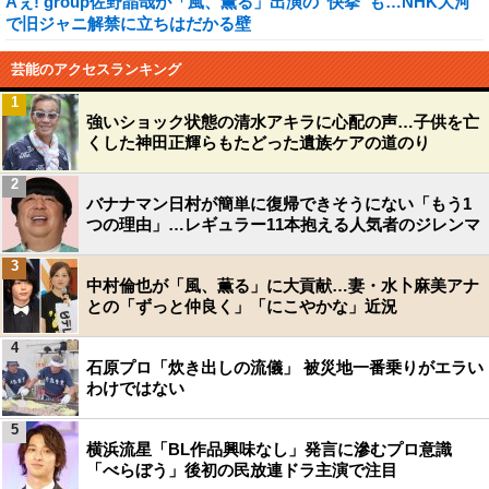
Aぇ! group佐野晶哉が「風、薫る」出演の“快挙”も…NHK大河
で旧ジャニ解禁に立ちはだかる壁
芸能のアクセスランキング
1
強いショック状態の清水アキラに心配の声…子供を亡
くした神田正輝らもたどった遺族ケアの道のり
2
バナナマン日村が簡単に復帰できそうにない「もう1
つの理由」…レギュラー11本抱える人気者のジレンマ
3
中村倫也が「風、薫る」に大貢献…妻・水卜麻美アナ
との「ずっと仲良く」「にこやかな」近況
4
石原プロ「炊き出しの流儀」 被災地一番乗りがエラい
わけではない
5
横浜流星「BL作品興味なし」発言に滲むプロ意識
「べらぼう」後初の民放連ドラ主演で注目