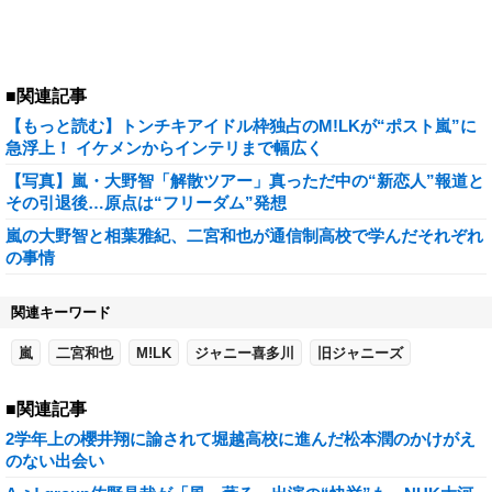
■関連記事
【もっと読む】トンチキアイドル枠独占のM!LKが“ポスト嵐”に
急浮上！ イケメンからインテリまで幅広く
【写真】嵐・大野智「解散ツアー」真っただ中の“新恋人”報道と
その引退後…原点は“フリーダム”発想
嵐の大野智と相葉雅紀、二宮和也が通信制高校で学んだそれぞれ
の事情
関連キーワード
嵐
二宮和也
M!LK
ジャニー喜多川
旧ジャニーズ
■関連記事
2学年上の櫻井翔に諭されて堀越高校に進んだ松本潤のかけがえ
のない出会い