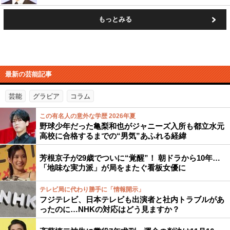
もっとみる
最新の芸能記事
芸能
グラビア
コラム
この有名人の意外な学歴 2026年夏
野球少年だった亀梨和也がジャニーズ入所も都立水元
高校に合格するまでの“男気”あふれる経緯
芳根京子が29歳でついに“覚醒”！ 朝ドラから10年…
「地味な実力派」が局をまたぐ看板女優に
テレビ局に代わり勝手に「情報開示」
フジテレビ、日本テレビも出演者と社内トラブルがあ
ったのに…NHKの対応はどう見ますか？