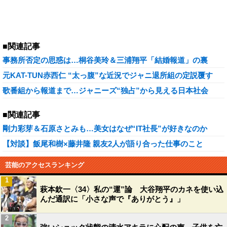
■関連記事
事務所否定の思惑は…桐谷美玲＆三浦翔平「結婚報道」の裏
元KAT-TUN赤西仁 “太っ腹”な近況でジャニ退所組の定説覆す
歌番組から報道まで…ジャニーズ“独占”から見える日本社会
■関連記事
剛力彩芽＆石原さとみも…美女はなぜ“IT社長”が好きなのか
【対談】飯尾和樹×藤井隆 親友2人が語り合った仕事のこと
芸能のアクセスランキング
1
萩本欽一〈34〉私の“運”論 大谷翔平のカネを使い込
んだ通訳に「小さな声で『ありがとう』」
2