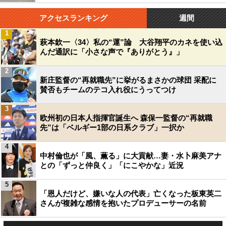
アクセスランキング
週間
1
萩本欽一〈34〉私の“運”論 大谷翔平のカネを使い込
んだ通訳に「小さな声で『ありがとう』」
2
新庄監督の“再就職先”に挙がるまさかの球団 采配に
賛否もチームのテコ入れ役にうってつけ
3
欧州初の日本人指揮官誕生へ 森保一監督の“再就職
先”は「ベルギー1部の日系クラブ」一択か
4
中村倫也が「風、薫る」に大貢献…妻・水卜麻美アナ
との「ずっと仲良く」「にこやかな」近況
5
「恩人だけど、嫌いな人の代表」亡くなった板東英二
さんが複雑な感情を抱いたプロデューサーの名前