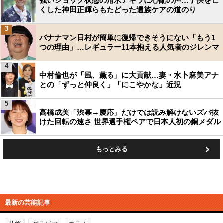
強いショック状態の清水アキラに心配の声…子供を亡
くした神田正輝らもたどった遺族ケアの道のり
3
バナナマン日村が簡単に復帰できそうにない「もう1
つの理由」…レギュラー11本抱える人気者のジレンマ
4
中村倫也が「風、薫る」に大貢献…妻・水卜麻美アナ
との「ずっと仲良く」「にこやかな」近況
5
高橋成美「渋幕→慶応」だけでは読み解けないズバ抜
けた回転の速さ 世界選手権ペアで日本人初の銅メダル
もっとみる
最新の芸能記事