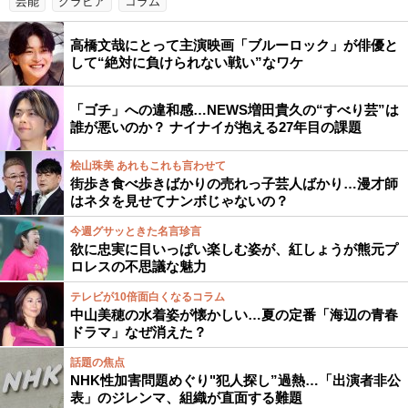
芸能
グラビア
コラム
高橋文哉にとって主演映画「ブルーロック」が俳優と
して“絶対に負けられない戦い”なワケ
「ゴチ」への違和感…NEWS増田貴久の“すべり芸”は
誰が悪いのか？ ナイナイが抱える27年目の課題
桧山珠美 あれもこれも言わせて
街歩き食べ歩きばかりの売れっ子芸人ばかり…漫才師
はネタを見せてナンボじゃないの？
今週グサッときた名言珍言
欲に忠実に目いっぱい楽しむ姿が、紅しょうが熊元プ
ロレスの不思議な魅力
テレビが10倍面白くなるコラム
中山美穂の水着姿が懐かしい…夏の定番「海辺の青春
ドラマ」なぜ消えた？
話題の焦点
NHK性加害問題めぐり"犯人探し”過熱…「出演者非公
表」のジレンマ、組織が直面する難題