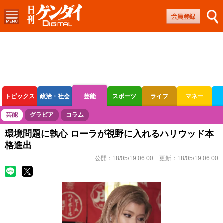
トピックス
政治・社会
芸能
スポーツ
ライフ
マネー
ボートレース
競輪
オートレース
芸能
グラビア
コラム
環境問題に執心 ローラが視野に入れるハリウッド本
格進出
公開：
18/05/19 06:00
更新：
18/05/19 06:00