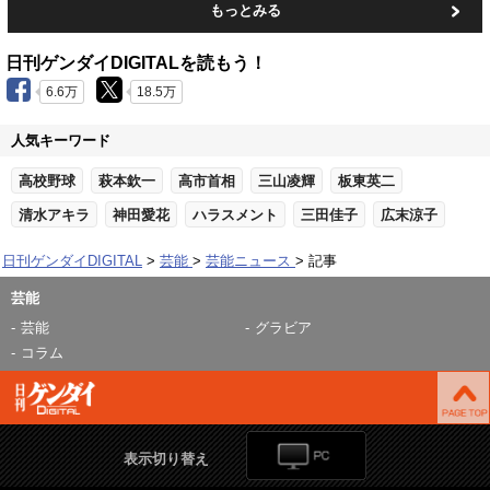
もっとみる
日刊ゲンダイDIGITALを読もう！
6.6万
18.5万
人気キーワード
高校野球
萩本欽一
高市首相
三山凌輝
板東英二
清水アキラ
神田愛花
ハラスメント
三田佳子
広末涼子
日刊ゲンダイDIGITAL
芸能
芸能ニュース
記事
芸能
芸能
グラビア
コラム
表示切り替え