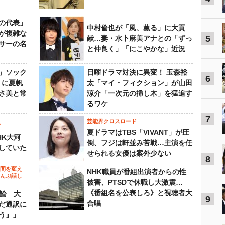
の代表」
中村倫也が「風、薫る」に大貢
が複雑な
5
献…妻・水卜麻美アナとの「ずっ
サーの名
と仲良く」「にこやかな」近況
」ソック
日曜ドラマ対決に異変！ 玉森裕
6
』に夏帆
太「マイ・フィクション」が山田
さ美と常
涼介「一次元の挿し木」を猛追す
るワケ
7
芸能界クロスロード
ビ
夏ドラマはTBS「VIVANT」が圧
HK大河
倒、フジは軒並み苦戦…主演を任
していた
せられる女優は案外少ない
8
の間を変え
NHK職員が番組出演者からの性
～んぶ話し
被害、PTSDで休職し大激震…
《番組名を公表しろ》と視聴者大
”論 大
9
合唱
だ通訳に
う』」