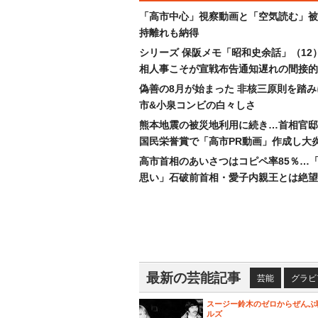
「高市中心」視察動画と「空気読む」被
持離れも納得
シリーズ 保阪メモ「昭和史余話」（12
相人事こそが宣戦布告通知遅れの間接的
偽善の8月が始まった 非核三原則を踏
市&小泉コンビの白々しさ
熊本地震の被災地利用に続き…首相官邸
国民栄誉賞で「高市PR動画」作成し大
高市首相のあいさつはコピペ率85％…
思い」石破前首相・愛子内親王とは絶望
最新の芸能記事
芸能
グラビ
スージー鈴木のゼロからぜんぶ
ルズ