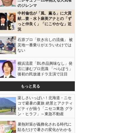
…レギュラー11本抱える人気者
のジレンマ
中村倫也が「風、薫る」に大貢
献…妻・水卜麻美アナとの「ず
っと仲良く」「にこやかな」近
況
石原プロ「炊き出しの流儀」 被
災地一番乗りがエラいわけでは
ない
横浜流星「BL作品興味なし」発
言に滲むプロ意識 「べらぼう」
後初の民放連ドラ主演で注目
もっと見る
楽しさいっぱい！北海道・ニセ
コで避暑の夏旅 絶景とアクティ
ビティが揃う「ニセコ東急 グラ
ン・ヒラフ」～東急不動産
暑熱対策が義務化される時代に
貼るだけで暑さの変化がわかる