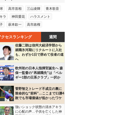
球
高市首相
三山凌輝
青木歌音
キラ
神田愛花
ハラスメント
子
萩本欽一
高市政権
アクセスランキング
週間
佐藤二朗は信州大経済学部から
就職氷河期にリクルートに入社
も、わずか1日で辞めて役者の道
へ
欧州初の日本人指揮官誕生へ 森
保一監督の“再就職先”は「ベル
ギー1部の日系クラブ」一択か
菅野智之トレード不成立の裏に
致命的な“前科”…ここまで11勝4
敗でも市場価値が低かったワケ
強いショック状態の清水アキラ
に心配の声…子供を亡くした神