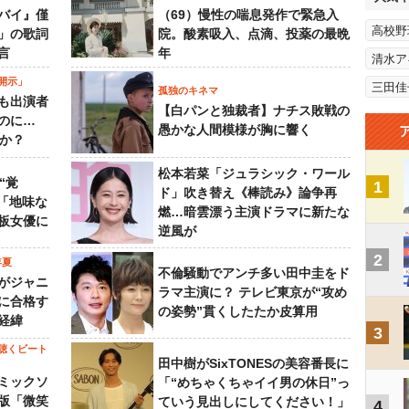
バイ』僅
（69）慢性の喘息発作で緊急入
高校野
」の歌詞
院。酸素吸入、点滴、投薬の最晩
言
年
清水ア
開示」
三田佳
孤独のキネマ
も出演者
【白パンと独裁者】ナチス敗戦の
のに…
愚かな人間模様が胸に響く
すか？
松本若菜「ジュラシック・ワール
“覚
1
ド」吹き替え《棒読み》論争再
…「地味な
燃…暗雲漂う主演ドラマに新たな
板女優に
逆風が
2
年夏
不倫騒動でアンチ多い田中圭をド
がジャニ
ラマ主演に？ テレビ東京が“攻め
に合格す
の姿勢”貫くしたたか皮算用
経緯
3
聴くビート
田中樹がSixTONESの美容番長に
ミックソ
「“めちゃくちゃイイ男の休日”っ
版「微笑
ていう見出しにしてください！」
4