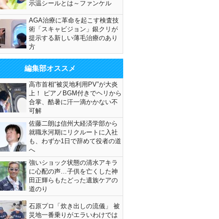
示温シールとは～ファンケル
AGA治療に革命を起こす検査技
術「スキャビジョン」銀クリが
提示する新しい薄毛治療のあり
方
編集部オススメ
高市首相“被災地利用PV”が大炎
上！ ピアノBGM付きでヘリから
合掌、酷暑に汗一滴かかない不
可解
佐藤二朗は信州大経済学部から
就職氷河期にリクルートに入社
も、わずか1日で辞めて役者の道
へ
強いショック状態の清水アキラ
に心配の声…子供を亡くした神
田正輝らもたどった遺族ケアの
道のり
石原プロ「炊き出しの流儀」 被
災地一番乗りがエラいわけでは