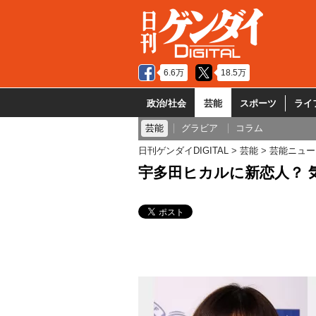
6.6万
18.5万
政治/社会
芸能
スポーツ
ライ
芸能
グラビア
コラム
日刊ゲンダイDIGITAL
芸能
芸能ニュー
宇多田ヒカルに新恋人？ 