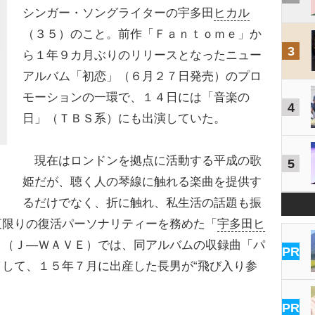
シンガー・ソングライターの宇多田
ヒカル
（３５）のこと。前作「Ｆａｎｔｏｍｅ」か
3
ら１年９カ月ぶりのリリースとなったニュー
アルバム「初恋」（６月２７日発売）のプロ
モーションの一環で、１４日には「音楽の
4
日」（ＴＢＳ系）にも出演していた。
現在はロンドンを拠点に活動する平成の歌
5
姫だが、聴く人の琴線に触れる楽曲を提供す
るだけでなく、折に触れ、私生活の話題も振
夜限りの復活パーソナリティーを務めた「
宇多田ヒ
」（Ｊ―ＷＡＶＥ）では、同アルバムの収録曲「パ
PR
して、１５年７月に出産した長男が“飛び入り参
PR