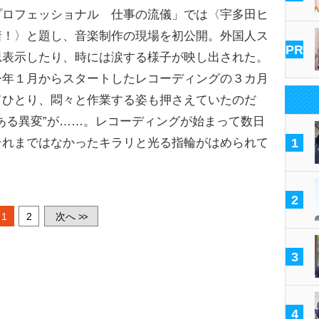
プロフェッショナル 仕事の流儀」では〈宇多田ヒ
着！〉と題し、音楽制作の現場を初公開。外国人ス
PR
思表示したり、時には涙する様子が映し出された。
今年１月からスタートしたレコーディングの３カ月
てひとり、悶々と作業する姿も押さえていたのだ
ある異変”が……。レコーディングが始まって数日
それまではなかったキラリと光る指輪がはめられて
1
2
1
2
次へ
>>
3
4