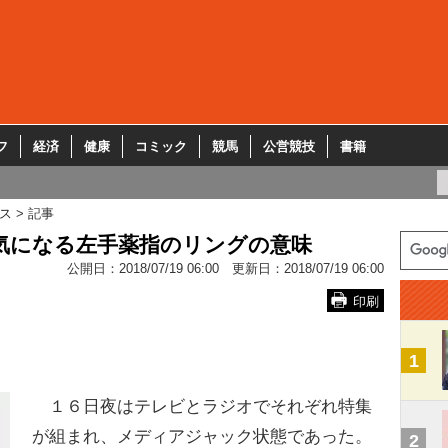
フ
経済
健康
コミック
競馬
公営競技
書籍
ス
記事
気になる左手薬指のリングの意味
公開日：
2018/07/19 06:00
更新日：
2018/07/19 06:00
印刷
1
１６日夜はテレビとラジオでそれぞれ特集
が組まれ、メディアジャック状態であった。
2