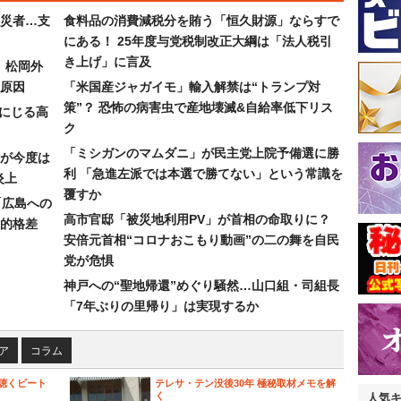
災者…支
食料品の消費減税分を賄う「恒久財源」ならすで
にある！ 25年度与党税制改正大綱は「法人税引
き上げ」に言及
）松岡外
原因
「米国産ジャガイモ」輸入解禁は“トランプ対
策”？ 恐怖の病害虫で産地壊滅&自給率低下リス
みにじる高
ク
「ミシガンのマムダニ」が民主党上院予備選に勝
が今度は
利 「急進左派では本選で勝てない」という常識を
炎上
覆すか
「広島への
高市官邸「被災地利用PV」が首相の命取りに？
的格差
安倍元首相“コロナおこもり動画”の二の舞を自民
党が危惧
神戸への“聖地帰還”めぐり騒然…山口組・司組長
「7年ぶりの里帰り」は実現するか
ア
コラム
聴くビート
テレサ・テン没後30年 極秘取材メモを解
く
人気