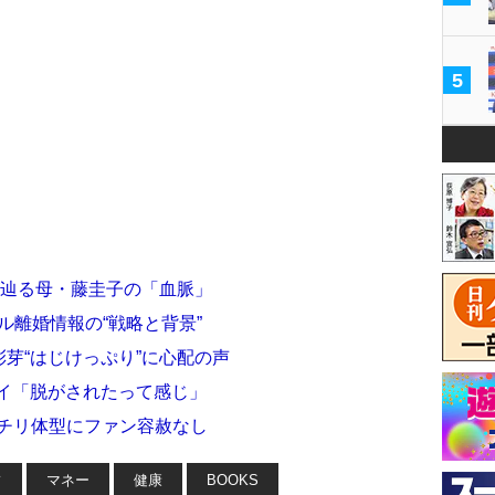
5
が辿る母・藤圭子の「血脈」
ル離婚情報の“戦略と背景”
彩芽“はじけっぷり”に心配の声
アイ「脱がされたって感じ」
ッチリ体型にファン容赦なし
フ
マネー
健康
BOOKS