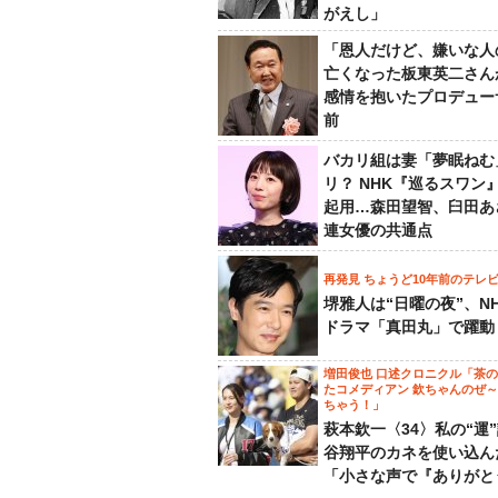
がえし」
「恩人だけど、嫌いな人
亡くなった板東英二さん
感情を抱いたプロデュー
前
バカリ組は妻「夢眠ねむ
リ？ NHK『巡るスワン
起用…森田望智、臼田あ
連女優の共通点
再発見 ちょうど10年前のテレ
堺雅人は“日曜の夜”、N
ドラマ「真田丸」で躍動
増田俊也 口述クロニクル「茶
たコメディアン 欽ちゃんのぜ
ちゃう！」
萩本欽一〈34〉私の“運
谷翔平のカネを使い込ん
「小さな声で『ありがと