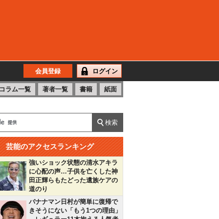
会員登録
ログイン
コラム一覧
著者一覧
書籍
紙面
芸能のアクセスランキング
強いショック状態の清水アキラ
に心配の声…子供を亡くした神
田正輝らもたどった遺族ケアの
道のり
バナナマン日村が簡単に復帰で
きそうにない「もう1つの理由」