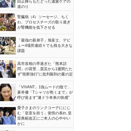
田正輝らもたどった遺族ケアの
道のり
腎臓病（4）ソーセージ、ちく
わ、プロセスチーズの取り過ぎ
が腎機能を低下させる
「最強の新弟子」旭富士、デビ
ュー4場所連続Ｖでも残る大きな
課題
高市首相の早過ぎた「熊本訪
問」の背景…震災から1週間たた
ず“視察強行”に批判殺到の案の定
「VIVANT」1強ムードの陰で…
蒼井優「Tシャツが乾くまで」が
呼び覚ます"連ドラ本来の快感"
愛子さまのリンクコーデににじ
む「皇室を担う」覚悟の表れ 皇
室典範改正にご本人の心中やい
かに