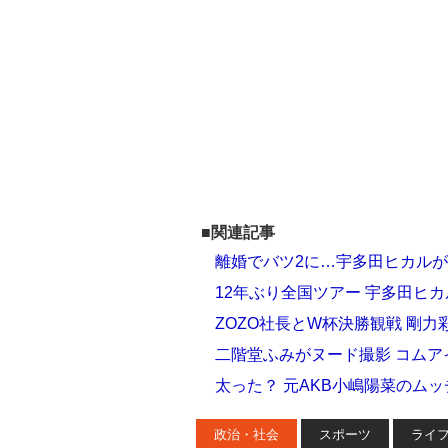
■関連記事
離婚でバツ2に…宇多田ヒカル
12年ぶり全国ツアー 宇多田ヒカ
ZOZO社長とW杯決勝観戦 剛力
二階堂ふみがヌード撮影 コム
太った？ 元AKB小嶋陽菜のム
政治・社会
スポーツ
ライ