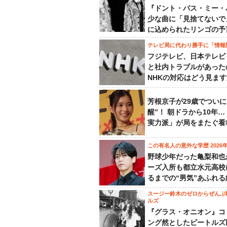
『ドント・パス・ミー・
少な曲に「見捨てないで
に込められたリンゴの予
テレビ局に代わり勝手に「情報
フジテレビ、日本テレビ
と社内トラブルがあった
NHKの対応はどう見ま
芳根京子が29歳でついに
醒”！ 朝ドラから10年
実力派」が局をまたぐ看
この有名人の意外な学歴 2026
野球少年だった亀梨和也
ーズ入所も都立水元高校
るまでの“男気”あふれる
スージー鈴木のゼロからぜんぶ
ルズ
『グラス・オニオン』コ
ング然としたビートルズ