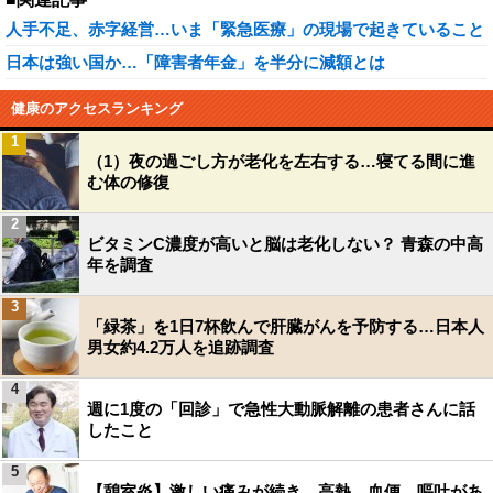
人手不足、赤字経営…いま「緊急医療」の現場で起きていること
日本は強い国か…「障害者年金」を半分に減額とは
健康のアクセスランキング
1
（1）夜の過ごし方が老化を左右する…寝てる間に進
む体の修復
2
ビタミンC濃度が高いと脳は老化しない？ 青森の中高
年を調査
3
「緑茶」を1日7杯飲んで肝臓がんを予防する…日本人
男女約4.2万人を追跡調査
4
週に1度の「回診」で急性大動脈解離の患者さんに話
したこと
5
【憩室炎】激しい痛みが続き、高熱、血便、嘔吐があ