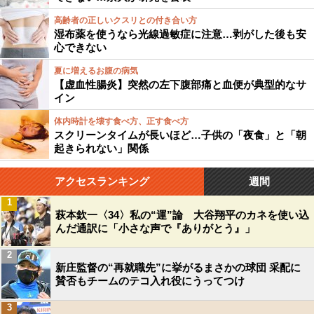
高齢者の正しいクスリとの付き合い方
湿布薬を使うなら光線過敏症に注意…剥がした後も安
心できない
夏に増えるお腹の病気
【虚血性腸炎】突然の左下腹部痛と血便が典型的なサ
イン
体内時計を壊す食べ方、正す食べ方
スクリーンタイムが長いほど…子供の「夜食」と「朝
起きられない」関係
アクセスランキング
週間
1
萩本欽一〈34〉私の“運”論 大谷翔平のカネを使い込
んだ通訳に「小さな声で『ありがとう』」
2
新庄監督の“再就職先”に挙がるまさかの球団 采配に
賛否もチームのテコ入れ役にうってつけ
3