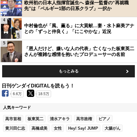
欧州初の日本人指揮官誕生へ 森保一監督の“再就職
先”は「ベルギー1部の日系クラブ」一択か
4
中村倫也が「風、薫る」に大貢献…妻・水卜麻美アナ
との「ずっと仲良く」「にこやかな」近況
5
「恩人だけど、嫌いな人の代表」亡くなった板東英二
さんが複雑な感情を抱いたプロデューサーの名前
もっとみる
日刊ゲンダイDIGITALを読もう！
6.6万
18.5万
人気キーワード
高市首相
板東英二
清水アキラ
高市政権
ピアノ
黄川田仁志
高橋成美
女性
Hey! Say! JUMP
大腸がん