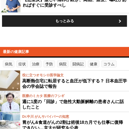
ればすぐに受診すべし
もっとみる
最新の健康記事
病気
症状
治療
予防
病院
闘病記
健康
コラム
役に立つオモシロ医学論文
高断熱住宅に転居すると血圧が低下する？ 日本血圧学
会の学会誌で報告
医療のミカタ 医療のフシギ
週に1度の「回診」で急性大動脈解離の患者さんに話
したこと
Dr.中川 がんサバイバーの知恵
胃がん&食道がんの2割は術後18カ月でも仕事に復帰
できない…京大が研究を公表