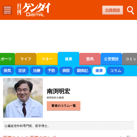
スポーツ
ライフ
マネー
健康
競馬
公営競技
コミッ
ボートレース
競輪
オートレース
病気
症状
治療
予防
病院
闘病記
健康
コラム
南渕明宏
昭和医科大教授
著者のコラム一覧
心臓血管外科専門医、医学博士。