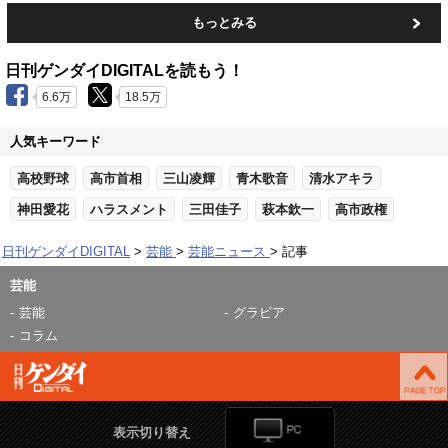
もっとみる
日刊ゲンダイDIGITALを読もう！
6.6万
18.5万
人気キーワード
高校野球
高市首相
三山凌輝
青木歌音
清水アキラ
神田愛花
ハラスメント
三田佳子
萩本欽一
高市政権
日刊ゲンダイDIGITAL
芸能
芸能ニュース
記事
芸能
芸能
グラビア
コラム
表示切り替え