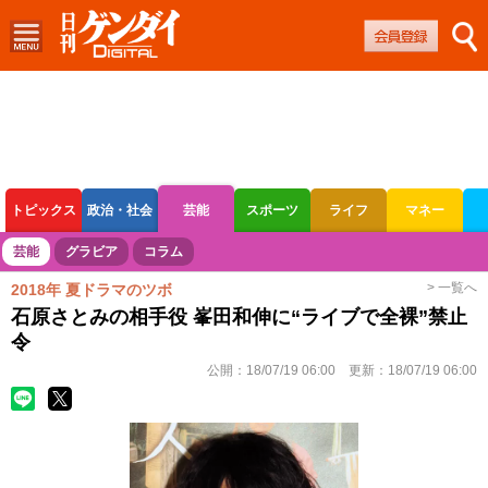
トピックス
政治・社会
芸能
スポーツ
ライフ
マネー
ボートレース
競輪
オートレース
芸能
グラビア
コラム
> 一覧へ
2018年 夏ドラマのツボ
石原さとみの相手役 峯田和伸に“ライブで全裸”禁止
令
公開：
18/07/19 06:00
更新：
18/07/19 06:00