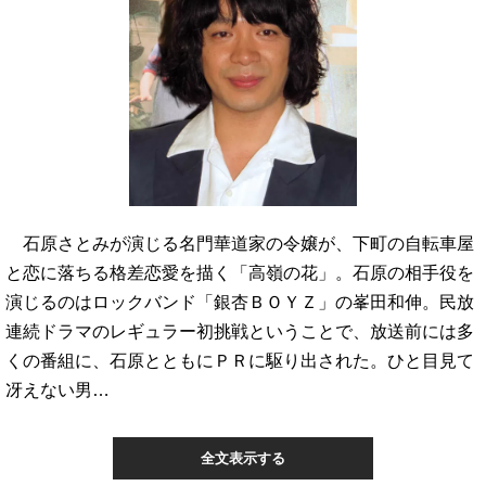
石原さとみが演じる名門華道家の令嬢が、下町の自転車屋
と恋に落ちる格差恋愛を描く「高嶺の花」。石原の相手役を
演じるのはロックバンド「銀杏ＢＯＹＺ」の峯田和伸。民放
連続ドラマのレギュラー初挑戦ということで、放送前には多
くの番組に、石原とともにＰＲに駆り出された。ひと目見て
冴えない男…
全文表示する