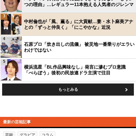
つの理由」…レギュラー11本抱える人気者のジレンマ
3
中村倫也が「風、薫る」に大貢献…妻・水卜麻美アナ
との「ずっと仲良く」「にこやかな」近況
4
石原プロ「炊き出しの流儀」 被災地一番乗りがエラい
わけではない
5
横浜流星「BL作品興味なし」発言に滲むプロ意識
「べらぼう」後初の民放連ドラ主演で注目
もっとみる
最新の芸能記事
芸能
グラビア
コラム