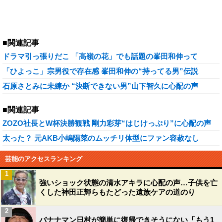
■関連記事
ドラマ引っ張りだこ 「高嶺の花」でも話題の峯田和伸って
「ひよっこ」宗男役で存在感 峯田和伸の“持ってる男”伝説
石原さとみに未練か “決断できない男”山下智久に心配の声
■関連記事
ZOZO社長とW杯決勝観戦 剛力彩芽“はじけっぷり”に心配の声
太った？ 元AKB小嶋陽菜のムッチリ体型にファン容赦なし
芸能のアクセスランキング
1
強いショック状態の清水アキラに心配の声…子供を亡
くした神田正輝らもたどった遺族ケアの道のり
2
バナナマン日村が簡単に復帰できそうにない「もう1