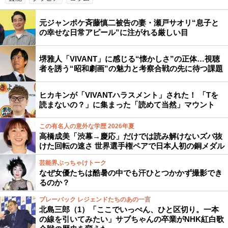
元ジャンポケ斉藤慎二被告の妻・瀬戸サオリ“息子と
の幸せな日常アピール”に注がれる厳しい目
堺雅人「VIVANT」に感じる“懐かしさ”の正体…視聴
者を誘う“昭和劇画”の魅力と考察合戦の先に待つ課題
ヒカキンが「VIVANTハラスメント」された！ 「Tを
読まないの？」に集まった「読めて当然」マウント
この有名人の意外な学歴 2026年夏
高橋成美「渋幕→慶応」だけでは読み解けないズバ抜
けた回転の速さ 世界選手権ペアで日本人初の銅メダル
芸能界ぶっちゃけトーク
なぜ女優たちは酷暑の中でも汗ひとつかかず撮影でき
るのか？
プレーバック レジェンドたちのあの一言
北島三郎（1）「ここでいっぺん、ひと区切り。一本
の線を引いてみたい」サブちゃんの卒業がNHK紅白歌