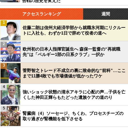
合戦の歴史を変えた
アクセスランキング
週間
1
佐藤二朗は信州大経済学部から就職氷河期にリクルー
トに入社も、わずか1日で辞めて役者の道へ
2
欧州初の日本人指揮官誕生へ 森保一監督の“再就職
先”は「ベルギー1部の日系クラブ」一択か
3
菅野智之トレード不成立の裏に致命的な“前科”…ここ
まで11勝4敗でも市場価値が低かったワケ
4
強いショック状態の清水アキラに心配の声…子供を亡
くした神田正輝らもたどった遺族ケアの道のり
5
腎臓病（4）ソーセージ、ちくわ、プロセスチーズの
取り過ぎが腎機能を低下させる