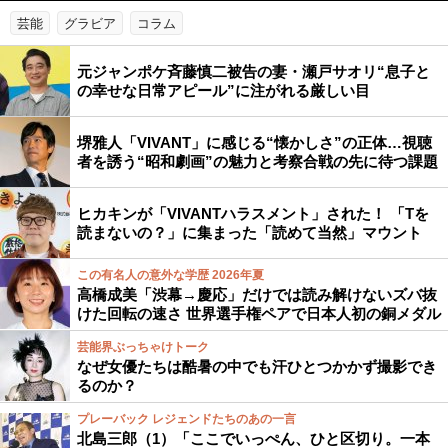
芸能
グラビア
コラム
元ジャンポケ斉藤慎二被告の妻・瀬戸サオリ“息子と
の幸せな日常アピール”に注がれる厳しい目
堺雅人「VIVANT」に感じる“懐かしさ”の正体…視聴
者を誘う“昭和劇画”の魅力と考察合戦の先に待つ課題
ヒカキンが「VIVANTハラスメント」された！ 「Tを
読まないの？」に集まった「読めて当然」マウント
この有名人の意外な学歴 2026年夏
高橋成美「渋幕→慶応」だけでは読み解けないズバ抜
けた回転の速さ 世界選手権ペアで日本人初の銅メダル
芸能界ぶっちゃけトーク
なぜ女優たちは酷暑の中でも汗ひとつかかず撮影でき
るのか？
プレーバック レジェンドたちのあの一言
北島三郎（1）「ここでいっぺん、ひと区切り。一本