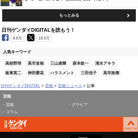
もっとみる
日刊ゲンダイDIGITALを読もう！
6.6万
18.5万
人気キーワード
高校野球
高市首相
三山凌輝
萩本欽一
清水アキラ
板東英二
神田愛花
ハラスメント
三田佳子
高市政権
日刊ゲンダイDIGITAL
芸能
芸能ニュース
記事
芸能
芸能
グラビア
コラム