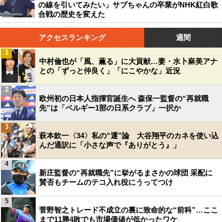
の線を引いてみたい」サブちゃんの卒業がNHK紅白歌
合戦の歴史を変えた
アクセスランキング
週間
1
中村倫也が「風、薫る」に大貢献…妻・水卜麻美アナ
との「ずっと仲良く」「にこやかな」近況
2
欧州初の日本人指揮官誕生へ 森保一監督の“再就職
先”は「ベルギー1部の日系クラブ」一択か
3
萩本欽一〈34〉私の“運”論 大谷翔平のカネを使い込
んだ通訳に「小さな声で『ありがとう』」
4
新庄監督の“再就職先”に挙がるまさかの球団 采配に
賛否もチームのテコ入れ役にうってつけ
5
菅野智之トレード不成立の裏に致命的な“前科”…ここ
まで11勝4敗でも市場価値が低かったワケ