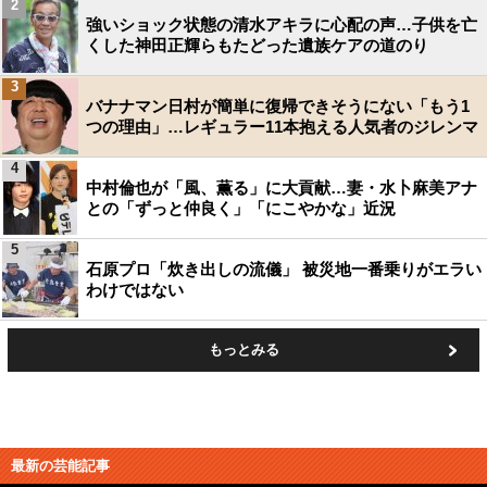
2
強いショック状態の清水アキラに心配の声…子供を亡
くした神田正輝らもたどった遺族ケアの道のり
3
バナナマン日村が簡単に復帰できそうにない「もう1
つの理由」…レギュラー11本抱える人気者のジレンマ
4
中村倫也が「風、薫る」に大貢献…妻・水卜麻美アナ
との「ずっと仲良く」「にこやかな」近況
5
石原プロ「炊き出しの流儀」 被災地一番乗りがエラい
わけではない
もっとみる
最新の芸能記事