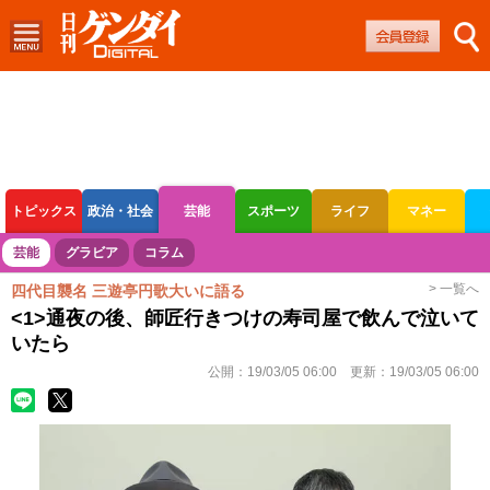
トピックス
政治・社会
芸能
スポーツ
ライフ
マネー
ボートレース
競輪
オートレース
芸能
グラビア
コラム
> 一覧へ
四代目襲名 三遊亭円歌大いに語る
<1>通夜の後、師匠行きつけの寿司屋で飲んで泣いて
いたら
公開：
19/03/05 06:00
更新：
19/03/05 06:00