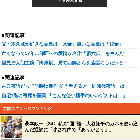
全文表示する
■関連記事
父・木久蔵が好きな言葉は「入金」嫌いな言葉は「税金」
亡くなって37年…師匠への愛情が名作「彦六伝」を生んだ
里見浩太朗主演「田原坂」見て西郷さんを落語にしたいと…
■関連記事
古典落語だって当時は新作 そう考えると「同時代落語」は
自宅1階に寄席を開業 「こんな使い勝手のいいゲストは…」
芸能のアクセスランキング
1
萩本欽一〈34〉私の“運”論 大谷翔平のカネを使い込
んだ通訳に「小さな声で『ありがとう』」