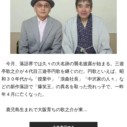
今月、落語界では久々の大名跡の襲名披露が始まる。三遊
亭歌之介が４代目三遊亭円歌を継ぐのだ。円歌といえば、昭
和３０年代から「授業中」「浪曲社長」「中沢家の人々」な
どの新作落語で「爆笑王」の異名を取った売れっ子で、一昨
年４月に亡くなった。
鹿児島生まれで大阪育ちの歌之介が東…