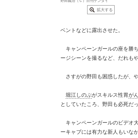
野田義治（Ｃ）日刊ゲンダイ
拡大する
ベントなどに露出させた。
キャンペーンガールの座を勝ち
ージシーンを撮るなど、だれも
さすがの野田も困惑したが、や
堀江しのぶ
がスキルス性胃
が
としていたころ、野田も必死だ
キャンペーンガールのビデオ大
ーキャブには有力な新人もいな