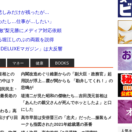
悲しみだけが残ったが…
わたし…仕事が…したい」
敵”梨元勝にメディア対応依頼
る堀江しのぶの両親を説得
DELUXEマガジン」は大反響
フ
マネー
健康
BOOKS
首相との
内閣改造めぐり維新からの「副大臣・政務官」起
の中は？
用説が浮上…霞が関からも 「勘弁してくれ！」の
悲鳴が
国民民主・
最長老の
堤清二が見た昭和の傑物たち…吉田茂元首相は
「あんたの親父さんが死んでホッとしたよ」と口
にした
わる」高
駆けずり回
高市早苗は安倍晋三の「忠犬」だった…服装もメ
ークも指図された2021年総裁選の茶番
人気