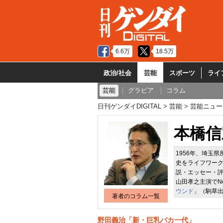
6.6万
18.5万
政治/社会
芸能
スポーツ
ライ
芸能
グラビア
コラム
日刊ゲンダイDIGITAL
芸能
芸能ニュー
本橋信
1956年、埼玉
史をライフワー
説・エッセー・評
山田孝之主演でNe
ウンド
」（駒草
著者のコラム一覧
野田義治「新・巨乳バカ一代」