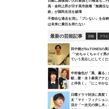
日銀に国債買い入れ要請との報道も…円
高・金利上昇が示す高市政権「無責任な
政」が国民生活を破壊
不都合な過去を消し「ブレない」を自称
は未来に責任を持たない
最新の芸能記事
芸能
グラビ
田中樹がSixTONESの
「“めちゃくちゃイイ男
ていう見出しにしてくだ
中村倫也が「風、薫る」
献…妻・水卜麻美アナと
と仲良く」「にこやかな
日曜ドラマ対決に異変！
太「マイ・フィクション
涼介「一次元の挿し木」