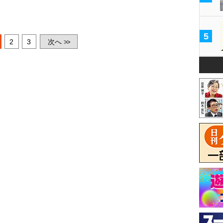
5
2
3
次へ
>>