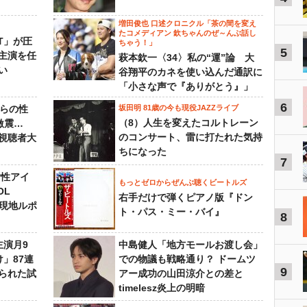
増田俊也 口述クロニクル「茶の間を変え
たコメディアン 欽ちゃんのぜ～んぶ話し
NT」が圧
ちゃう！」
5
主演を任
萩本欽一〈34〉私の“運”論 大
い
谷翔平のカネを使い込んだ通訳に
「小さな声で『ありがとう』」
6
からの性
坂田明 81歳の今も現役JAZZライブ
（8）人生を変えたコルトレーン
激震…
のコンサート、雷に打たれた気持
視聴者大
ちになった
7
女性アイ
もっとゼロからぜんぶ聴くビートルズ
OL
右手だけで弾くピアノ版『ドン
～現地ルポ
ト・パス・ミー・バイ』
8
主演月9
中島健人「地方モールお渡し会」
」87連
での物議も戦略通り？ ドームツ
9
られた試
アー成功の山田涼介との差と
timelesz炎上の明暗