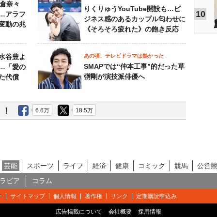
榮倉奈々
りくりゅうYouTube開設も…ビ
10
…アラフ
ジネス感のあるカップル匂わせに
変動の兆
《そろそろ疲れた》の飽き反応
水谷豊よ
あの頃、テレビドラマは熱かった
SMAPでは“仲本工事”的だった草
は…「愛の
彅剛が演技派俳優へ
た代償
う！
6.6万
18.5万
芸能
スポーツ
ライフ
経済
健康
コミック
競馬
公営
ラビア
コラム
ー
サイトマップ
個人情報
著作権
リンク
定期購読申込み
広告掲載について
会社概要
採用情報