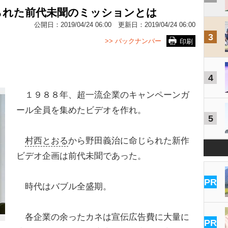
られた前代未聞のミッションとは
公開日：
2019/04/24 06:00
更新日：
2019/04/24 06:00
3
>> バックナンバー
印刷
4
１９８８年、超一流企業のキャンペーンガ
ール全員を集めたビデオを作れ。
5
村西とおる
から野田義治に命じられた新作
ビデオ企画は前代未聞であった。
PR
時代はバブル全盛期。
各企業の余ったカネは宣伝広告費に大量に
PR