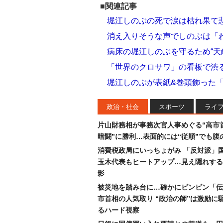
■関連記事
堀江しのぶの死で涙は枯れ果て
消え入りそうな声でしのぶは「
病床の堀江しのぶを守るため“天
「世界のクロサワ」の看板で渋
堀江しのぶが表紙&巻頭飾った「
政治・社会
スポーツ
ライ
片山財務相が事務次官人事めぐる“高市
暗闘”に勝利…表面的には“従順”でも腹
消費税政局にいっちょがみ 「反対派」
玉木代表もヒートアップ…見え隠れする
影
被災地を踏み台に…確かにビンビン「伝
市首相の人気取り “政治の師”は激励に
るハード視察