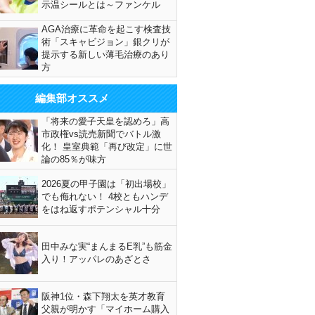
示温シールとは～ファンケル
AGA治療に革命を起こす検査技
術「スキャビジョン」銀クリが
提示する新しい薄毛治療のあり
方
編集部オススメ
「将来の愛子天皇を認めろ」高
市政権vs読売新聞でバトル激
化！ 皇室典範「再び改定」に世
論の85％が味方
2026夏の甲子園は「初出場校」
でも侮れない！ 4校ともハンデ
をはね返すポテンシャル十分
田中みな実“まんまるE乳”も筋金
入り！アッパレのあざとさ
阪神1位・森下翔太を英才教育
父親が明かす「マイホーム購入