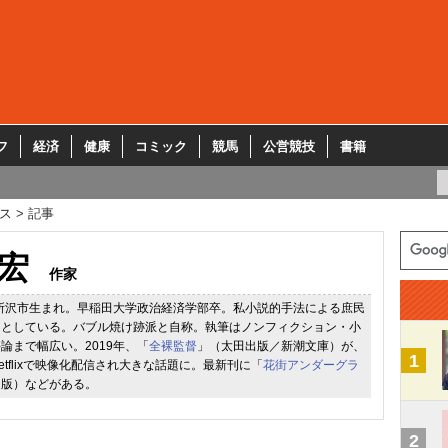
フ
経済
健康
コミック
競馬
公営競技
書籍
ス
記事
宏
作家
県所沢市生まれ。早稲田大学政治経済学部卒。私小説的手法による庶民
クとしている。バブル焼け跡派と自称。執筆はノンフィクション・小
論まで幅広い。2019年、「
全裸監督
」（太田出版／新潮文庫）が、
1
tflixで映像化配信され大きな話題に。最新刊に「
花街アンダーグラ
出版）などがある。
2