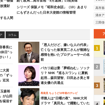
安・物価
続く政局…高市首相「9月退陣」の現実味
放漫財
シリーズ 保阪メモ「昭和史余話」（10）あまり
高市首
にもずさんだった日本大使館の情報管理
清水ア
する人間
三田佳
ア
コラム
「恩人だけど、嫌いな人の代表」
美容番長に
1
亡くなった板東英二さんが複雑な
の休日”っ
感情を抱いたプロデューサーの名
さい！」
前
2
バカリ組は妻「夢眠ねむ」ソック
に大貢
リ？ NHK『巡るスワン』に夏帆
の「ずっ
起用…森田望智、臼田あさ美と常
」近況
連女優の共通点
3
 玉森裕
再発見 ちょうど10年前のテレビ
」が山田
堺雅人は“日曜の夜”、NHK大河
を猛追す
ドラマ「真田丸」で躍動していた
4