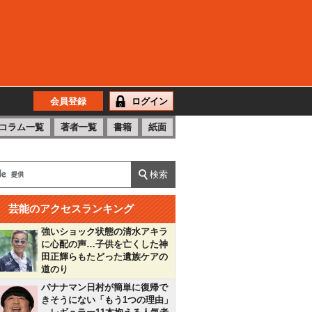
会員登録
ログイン
コラム一覧
著者一覧
書籍
紙面
芸能のアクセスランキング
強いショック状態の清水アキラ
に心配の声…子供を亡くした神
田正輝らもたどった遺族ケアの
道のり
バナナマン日村が簡単に復帰で
きそうにない「もう1つの理由」