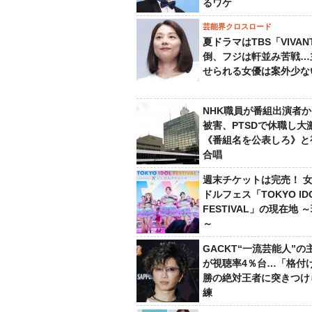
るワケ
芸能界クロスロード
夏ドラマはTBS「VIVA
倒、フジは軒並み苦戦…
せられる女優は案外少な
NHK職員が番組出演者
被害、PTSDで休職し大
《番組名を公表しろ》と
合唱
週末チケットは完売！ 
ドルフェス「TOKYO ID
FESTIVAL」の現在地 
～
GACKT“一流芸能人”の
が視聴率4％台…「格付け
勝の絶対王者に突きつけ
練