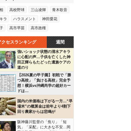
相
高校野球
三山凌輝
青木歌音
キラ
ハラスメント
神田愛花
子
高市早苗
高市政権
アクセスランキング
週間
強いショック状態の清水アキラ
に心配の声…子供を亡くした神
田正輝らもたどった遺族ケアの
道のり
【2026夏の甲子園】初戦で「勝
つ高校」「負ける高校」完全予
想！横浜vs沖縄尚学の超好カー
ドは…
国内の米価格は下がる一方…“早
場米”の概算金は前年より4割下
回り農家からは悲鳴が
阪神藤川監督の「焦り」「短
気」「采配」に大きな不安…岡