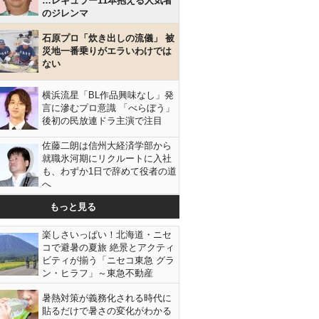
…レギュラー11本抱える人気者
のジレンマ
石原プロ「炊き出しの流儀」 被
災地一番乗りがエラいわけでは
ない
横浜流星「BL作品興味なし」発
言に滲むプロ意識 「べらぼう」
後初の民放連ドラ主演で注目
佐藤二朗は信州大経済学部から
就職氷河期にリクルートに入社
も、わずか1日で辞めて役者の道
へ
もっと見る
楽しさいっぱい！北海道・ニセ
コで避暑の夏旅 絶景とアクティ
ビティが揃う「ニセコ東急 グラ
ン・ヒラフ」～東急不動産
暑熱対策が義務化される時代に
貼るだけで暑さの変化がわかる