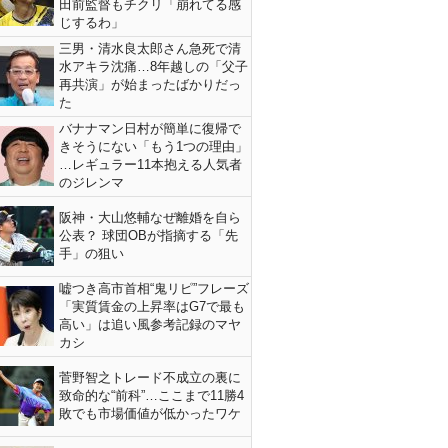
田前監督もチクリ「崩れてる感
じするわ」
三男・清水良太郎さん急死で清
水アキラ沈痛…8年越しの「父子
再共演」が始まったばかりだっ
た
バナナマン日村が簡単に復帰で
きそうにない「もう1つの理由」
…レギュラー11本抱える人気者
のジレンマ
阪神・大山悠輔なぜ離婚を自ら
公表？ 球団OBが指摘する「先
手」の狙い
嘘つき高市首相“鬼リピ”フレーズ
「実質賃金の上昇率はG7で最も
高い」は追い風参考記録のマヤ
カシ
菅野智之トレード不成立の裏に
致命的な“前科”…ここまで11勝4
敗でも市場価値が低かったワケ