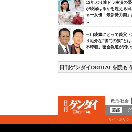
12年ぶり連ドラ主演の
が綾瀬はるかを超える日
ォー女優「最新勢力図」
し
三山凌輝にとって義父・
り厄介な“後門の狼”と
不時着」密会報道が招い
日刊ゲンダイDIGITALを読も
政治/社会
芸能
グ
サイトポリシ