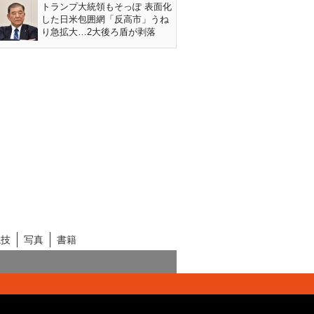
トランプ大統領もそっぽ 表面化
した日米包囲網「反高市」うね
り急拡大…2大後ろ盾が剥落
競技
写真
書籍