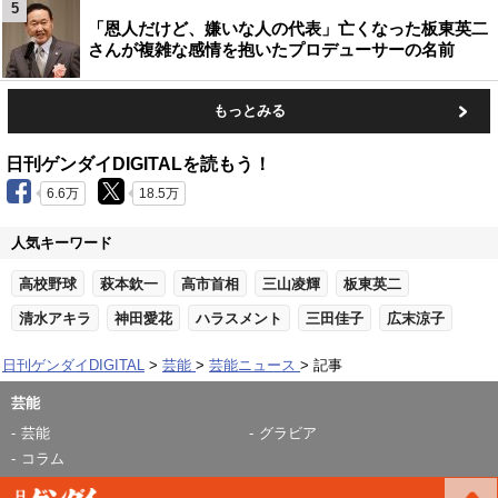
5
「恩人だけど、嫌いな人の代表」亡くなった板東英二
さんが複雑な感情を抱いたプロデューサーの名前
もっとみる
日刊ゲンダイDIGITALを読もう！
6.6万
18.5万
人気キーワード
高校野球
萩本欽一
高市首相
三山凌輝
板東英二
清水アキラ
神田愛花
ハラスメント
三田佳子
広末涼子
日刊ゲンダイDIGITAL
芸能
芸能ニュース
記事
芸能
芸能
グラビア
コラム