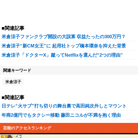
■関連記事
米倉涼子ファンクラブ開設の大誤算 収益たったの300万円？
米倉涼子“新CM女王”に 起用社トップ橋本環奈を抑えた背景
米倉涼子「ドクターX」蹴ってNetflixを選んだ“2つの理由”
関連キーワード
米倉涼子
■関連記事
日テレ“火サプ”打ち切りの舞台裏で高田純次外しとマウント
年商2億円でもタクシー移動 藤田ニコルが不満を抱く理由
芸能のアクセスランキング
1