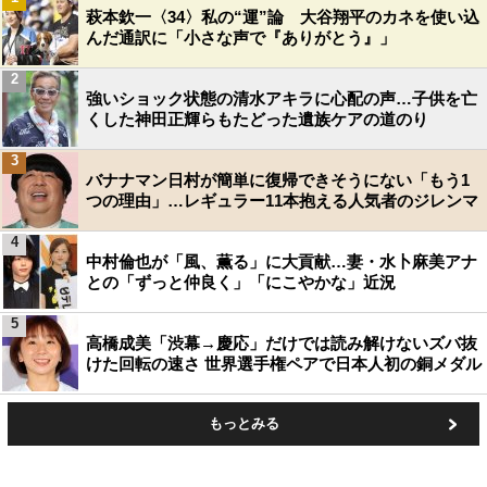
萩本欽一〈34〉私の“運”論 大谷翔平のカネを使い込
んだ通訳に「小さな声で『ありがとう』」
2
強いショック状態の清水アキラに心配の声…子供を亡
くした神田正輝らもたどった遺族ケアの道のり
3
バナナマン日村が簡単に復帰できそうにない「もう1
つの理由」…レギュラー11本抱える人気者のジレンマ
4
中村倫也が「風、薫る」に大貢献…妻・水卜麻美アナ
との「ずっと仲良く」「にこやかな」近況
5
高橋成美「渋幕→慶応」だけでは読み解けないズバ抜
けた回転の速さ 世界選手権ペアで日本人初の銅メダル
もっとみる