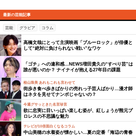
最新の芸能記事
芸能
グラビア
コラム
高橋文哉にとって主演映画「ブルーロック」が俳優と
して“絶対に負けられない戦い”なワケ
「ゴチ」への違和感…NEWS増田貴久の“すべり芸”は
誰が悪いのか？ ナイナイが抱える27年目の課題
桧山珠美 あれもこれも言わせて
街歩き食べ歩きばかりの売れっ子芸人ばかり…漫才師
はネタを見せてナンボじゃないの？
今週グサッときた名言珍言
欲に忠実に目いっぱい楽しむ姿が、紅しょうが熊元プ
ロレスの不思議な魅力
テレビが10倍面白くなるコラム
中山美穂の水着姿が懐かしい…夏の定番「海辺の青春