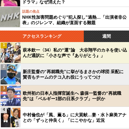
ドラマ」なぜ消えた？
話題の焦点
NHK性加害問題めぐり"犯人探し”過熱…「出演者非公
表」のジレンマ、組織が直面する難題
アクセスランキング
週間
1
萩本欽一〈34〉私の“運”論 大谷翔平のカネを使い込
んだ通訳に「小さな声で『ありがとう』」
2
新庄監督の“再就職先”に挙がるまさかの球団 采配に
賛否もチームのテコ入れ役にうってつけ
3
欧州初の日本人指揮官誕生へ 森保一監督の“再就職
先”は「ベルギー1部の日系クラブ」一択か
4
中村倫也が「風、薫る」に大貢献…妻・水卜麻美アナ
との「ずっと仲良く」「にこやかな」近況