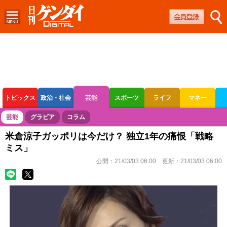
トピックス
政治・社会
芸能
スポーツ
ライフ
マネー
ボートレース
競輪
オートレース
芸能
グラビア
コラム
米倉涼子ガッポリは今だけ？ 独立1年の痛恨「戦略
ミス」
公開：
21/03/03 06:00
更新：
21/03/03 06:00