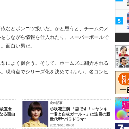
5
依などポンコツ扱いだ。かと思うと、チームのメ
ルをしながら情報を仕入れたり、スーパーボールで
る。面白い男だ。
梨によく似合う。そして、ホームズに翻弄される
い。現時点でシリーズ化を決めてもいい、名コンビ
次の記事
京放置食
杉咲花主演 「恋です！～ヤンキ
なる面白
ー君と白杖ガール～」は注目の新
世代型“パラドラマ”
2021/10/13 06:00