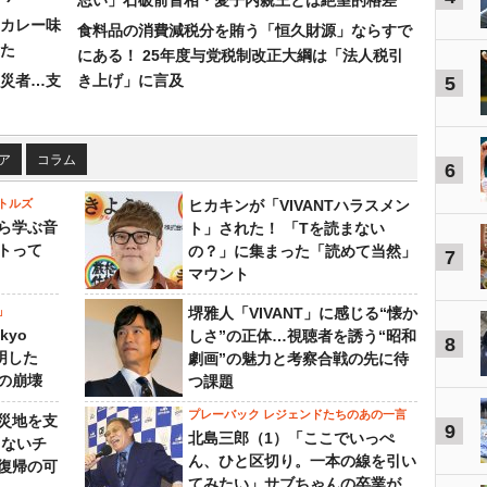
思い」石破前首相・愛子内親王とは絶望的格差
カレー味
食料品の消費減税分を賄う「恒久財源」ならすで
た
にある！ 25年度与党税制改正大綱は「法人税引
災者…支
き上げ」に言及
5
ア
コラム
6
トルズ
ヒカキンが「VIVANTハラスメン
ら学ぶ音
ト」された！ 「Tを読まない
トって
の？」に集まった「読めて当然」
7
マウント
」
堺雅人「VIVANT」に感じる“懐か
kyo
しさ”の正体…視聴者を誘う“昭和
8
判明した
劇画”の魅力と考察合戦の先に待
の崩壊
つ課題
プレーバック レジェンドたちのあの一言
災地を支
9
北島三郎（1）「ここでいっぺ
らないチ
ん、ひと区切り。一本の線を引い
復帰の可
てみたい」サブちゃんの卒業が