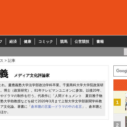
フ
経済
健康
コミック
競馬
公営競技
書籍
ス
記事
義
メディア文化評論家
生まれ。慶應義塾大学法学部政治学科卒業。千葉商科大学大学院政策研
。博士（政策研究）。81年テレビマンユニオンに参加。以後20年、
ーやドラマの制作を行う。代表作に「人間ドキュメント 夏目雅子物
塾大学助教授などを経て2020年3月まで上智大学文学部新聞学科教
1
ィア文化論。著書に「
倉本聰の言葉―ドラマの中の名言
」、倉本聰と
」ほか。
2