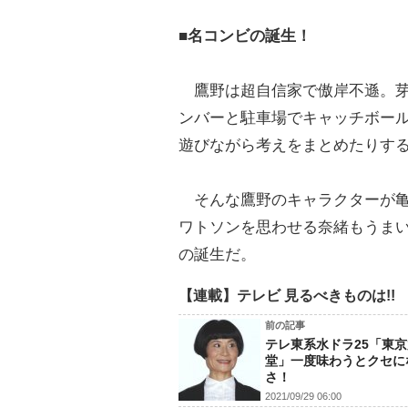
■名コンビの誕生！
鷹野は超自信家で傲岸不遜。芽
ンバーと駐車場でキャッチボー
遊びながら考えをまとめたりす
そんな鷹野のキャラクターが亀
ワトソンを思わせる奈緒もうま
の誕生だ。
【連載】テレビ 見るべきものは!!
前の記事
テレ東系水ドラ25「東
堂」一度味わうとクセに
さ！
2021/09/29 06:00