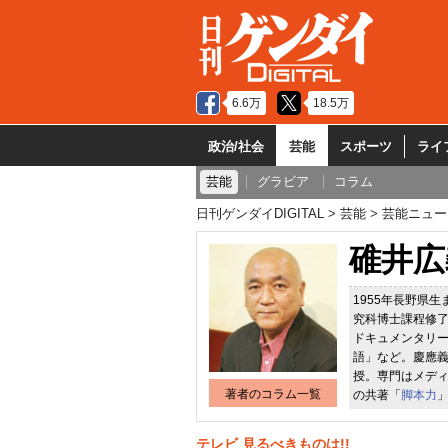
6.6万
18.5万
政治/社会
芸能
スポーツ
ライ
芸能
グラビア
コラム
日刊ゲンダイDIGITAL
芸能
芸能ニュー
碓井広
1955年長野県
究科博士課程修了
ドキュメンタリ
語」など。慶應義
授。専門はメデ
著者のコラム一覧
の共著「
脚本力
テレビ 見るべきものは!!