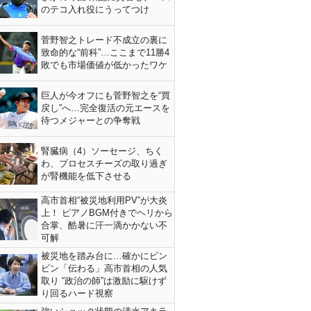
のテコ入れ役にうってつけ
菅野智之トレード不成立の裏に
致命的な“前科”…ここまで11勝4
敗でも市場価値が低かったワケ
巨人が今オフにも菅野智之を“買
戻し”へ…完全復活の元エースを
待つメジャーとの争奪戦
腎臓病（4）ソーセージ、ちく
わ、プロセスチーズの取り過ぎ
が腎機能を低下させる
高市首相“被災地利用PV”が大炎
上！ ピアノBGM付きでヘリから
合掌、酷暑に汗一滴かかない不
可解
被災地を踏み台に…確かにビン
ビン「伝わる」高市首相の人気
取り “政治の師”は激励に駆けず
り回るハード視察