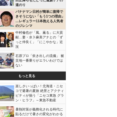
田正輝らもたどった遺族ケアの
道のり
バナナマン日村が簡単に復帰で
きそうにない「もう1つの理由」
…レギュラー11本抱える人気者
のジレンマ
中村倫也が「風、薫る」に大貢
献…妻・水卜麻美アナとの「ず
っと仲良く」「にこやかな」近
況
石原プロ「炊き出しの流儀」 被
災地一番乗りがエラいわけでは
ない
もっと見る
楽しさいっぱい！北海道・ニセ
コで避暑の夏旅 絶景とアクティ
ビティが揃う「ニセコ東急 グラ
ン・ヒラフ」～東急不動産
暑熱対策が義務化される時代に
貼るだけで暑さの変化がわかる