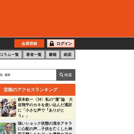
会員登録
ログイン
コラム一覧
著者一覧
書籍
紙面
芸能のアクセスランキング
萩本欽一〈34〉私の“運”論 大
谷翔平のカネを使い込んだ通訳
に「小さな声で『ありがと
う』」
強いショック状態の清水アキラ
に心配の声…子供を亡くした神