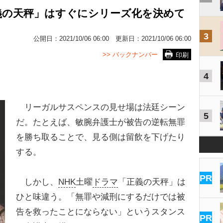
義の天秤」はすぐにシリーズ化を決めて
3
公開日：
2021/10/06 06:00
更新日：
2021/10/06 06:00
>> バックナンバー
印刷
4
リーガルサスペンスの見せ場は法廷シーン
5
だ。たとえば、敏腕弁護士が被告の逆転無罪
を勝ち取ることで、見る側は留飲を下げたり
する。
PR
しかし、
NHK
土曜
ドラマ
「正義の天秤」は
ひと味違う。「無罪や減刑にするだけでは被
告を救ったことにならない」というスタンス
PR