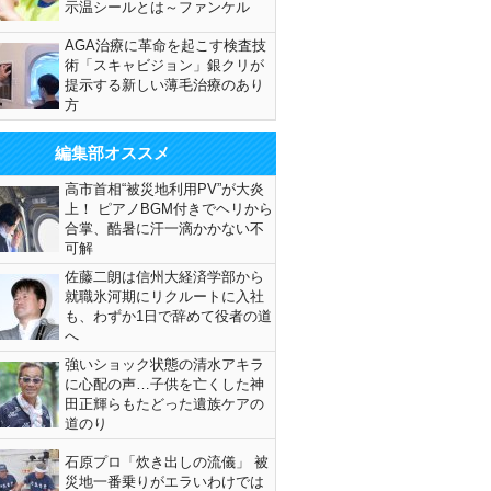
示温シールとは～ファンケル
AGA治療に革命を起こす検査技
術「スキャビジョン」銀クリが
提示する新しい薄毛治療のあり
方
編集部オススメ
高市首相“被災地利用PV”が大炎
上！ ピアノBGM付きでヘリから
合掌、酷暑に汗一滴かかない不
可解
佐藤二朗は信州大経済学部から
就職氷河期にリクルートに入社
も、わずか1日で辞めて役者の道
へ
強いショック状態の清水アキラ
に心配の声…子供を亡くした神
田正輝らもたどった遺族ケアの
道のり
石原プロ「炊き出しの流儀」 被
災地一番乗りがエラいわけでは