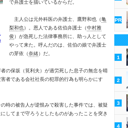
で弁護士を描いているからだ。
主人公は元外科医の弁護士、鷹野和也（
亀
PR
梨和也
）。恩人である佐伯弁護士（
中村雅
也
俊
）が急死した法律事務所に、助っ人として
偉
やって来た。呼んだのは、佐伯の娘で弁護士
の芽依（
奈緒
）だ。
1
害者の保坂（筧利夫）が過労死した息子の無念を晴
被害者である会社社長の犯罪的行為も明らかにす
2
3
の時の被告人が逆恨みで殺害した事件では、被疑
牲にしてまで守ろうとしたものがあったことを突き
4