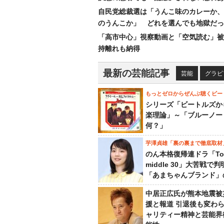
自民党総裁選は「うんこ味のカレーか、
のうんこか」 どれを選んでも地獄だっ
「高市中心」視察動画と「空気読む」被
持離れも納得
最新の芸能記事
芸能
グラビ
もっとゼロからぜんぶ聴くビー
シリーズ「ビートルズか
楽理論」～「ブルーノー
何？」
芋澤貞雄「裏の裏まで徹底取材
のん本格復帰連ドラ「To
middle 30」大苦戦で
「あまちゃんブランド」
中居正広氏が熊本地震被
援と報道 引退後も変わ
ャリティー精神と芸能界