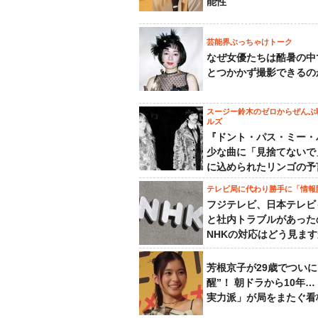
能性
芸能界ぶっちゃけトーク
なぜ女優たちは酷暑の中
とつかかず撮影できるの
スージー鈴木のゼロからぜんぶ
ルズ
『ドント・パス・ミー・
少な曲に「見捨てないで
に込められたリンゴの予
テレビ局に代わり勝手に「情報
フジテレビ、日本テレビ
と社内トラブルがあった
NHKの対応はどう見ま
芳根京子が29歳でついに
醒”！ 朝ドラから10年
実力派」が局をまたぐ看