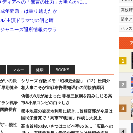
メディアへの「無言の圧力」が明らかに…
高校野
未成年問題」は乗り越えたか
清水ア
バル”主演ドラマでの明と暗
ハラス
か ジャニーズ退所情報のウラ
1
フ
マネー
健康
BOOKS
まがいの決
シリーズ 保阪メモ「昭和史余話」（12）松岡外
2
「早期健全
相人事こそが宣戦布告通知遅れの間接的原因
偽善の8月が始まった 非核三原則を踏みにじる高
イラン戦争
市&小泉コンビの白々しさ
3
国防長官
熊本地震の被災地利用に続き…首相官邸が今度は
国民栄誉賞で「高市PR動画」作成し大炎上
穴”…慢性
高市首相のあいさつはコピペ率85％…「広島への
り
4