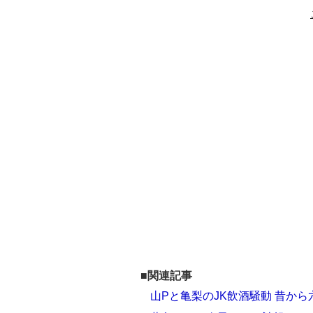
■関連記事
山Pと亀梨のJK飲酒騒動 昔か