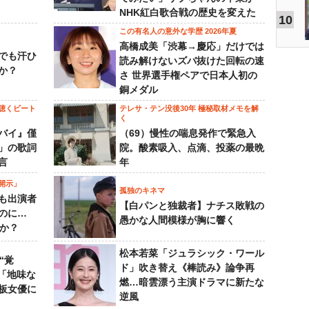
NHK紅白歌合戦の歴史を変えた
10
この有名人の意外な学歴 2026年夏
高橋成美「渋幕→慶応」だけでは
でも汗ひ
読み解けないズバ抜けた回転の速
か？
さ 世界選手権ペアで日本人初の
銅メダル
聴くビート
テレサ・テン没後30年 極秘取材メモを解
く
バイ』僅
（69）慢性の喘息発作で緊急入
」の歌詞
院。酸素吸入、点滴、投薬の最晩
言
年
開示」
孤独のキネマ
も出演者
【白パンと独裁者】ナチス敗戦の
のに…
愚かな人間模様が胸に響く
すか？
松本若菜「ジュラシック・ワール
“覚
ド」吹き替え《棒読み》論争再
…「地味な
燃…暗雲漂う主演ドラマに新たな
板女優に
逆風