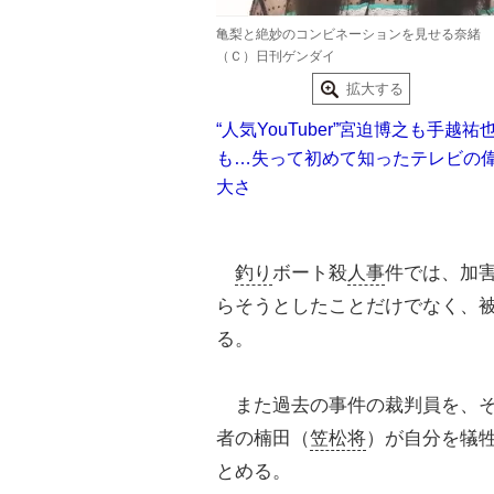
亀梨と絶妙のコンビネーションを見せる奈緒
（Ｃ）日刊ゲンダイ
拡大する
“人気YouTuber”宮迫博之も手越祐
も…失って初めて知ったテレビの
大さ
釣り
ボート殺
人事
件では、加
らそうとしたことだけでなく、
る。
また過去の事件の裁判員を、そ
者の楠田（
笠松将
）が自分を犠
とめる。