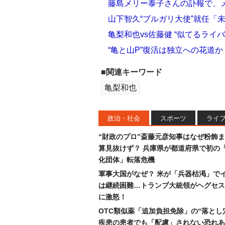
藤島メリー泰子さんの訃報で、
山下智久“ブルガリ大使”就任「
亀梨和也vs佐藤健 “似てるライ
“亀と山P”復活は独立への花道
■関連キーワード
亀梨和也
政治・社会
スポーツ
ライ
“財政のプロ”斎藤元彦知事はなぜ粉飾
算見抜けず？ 兵庫県が都道府県で初の
化団体」転落危機
軍事大国がなぜ？ 米が「兵器枯渇」で
は継続困難…トランプ大統領がヘグセス
に激怒！
OTC類似薬「追加負担免除」の“落とし
疾患の患者でも「配慮」されない恐れあ