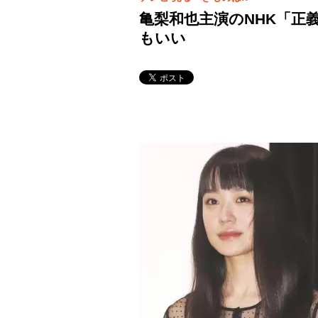
亀梨和也主演のNHK「正
もいい