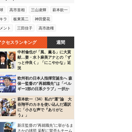
球
高市首相
三山凌輝
萩本欽一
キラ
板東英二
神田愛花
メント
三田佳子
高市政権
アクセスランキング
週間
中村倫也が「風、薫る」に大貢
献…妻・水卜麻美アナとの「ず
っと仲良く」「にこやかな」近
況
欧州初の日本人指揮官誕生へ 森
保一監督の“再就職先”は「ベル
ギー1部の日系クラブ」一択か
萩本欽一〈34〉私の“運”論 大
谷翔平のカネを使い込んだ通訳
に「小さな声で『ありがと
う』」
新庄監督の“再就職先”に挙がるま
さかの球団 采配に賛否もチーム