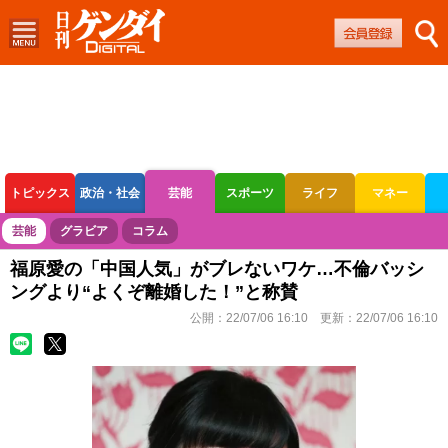
トピックス
政治・社会
芸能
スポーツ
ライフ
マネー
ボートレース
競輪
オートレース
芸能
グラビア
コラム
福原愛の「中国人気」がブレないワケ…不倫バッシ
ングより“よくぞ離婚した！”と称賛
公開：
22/07/06 16:10
更新：
22/07/06 16:10