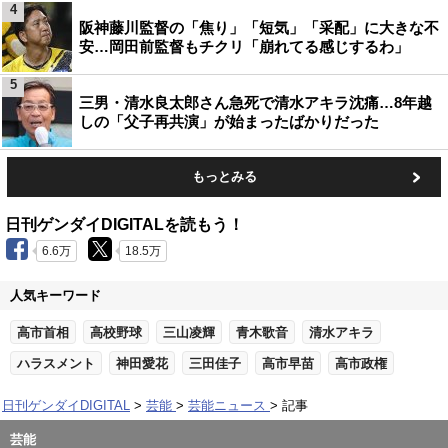
4
阪神藤川監督の「焦り」「短気」「采配」に大きな不
安…岡田前監督もチクリ「崩れてる感じするわ」
5
三男・清水良太郎さん急死で清水アキラ沈痛…8年越
しの「父子再共演」が始まったばかりだった
もっとみる
日刊ゲンダイDIGITALを読もう！
6.6万
18.5万
人気キーワード
高市首相
高校野球
三山凌輝
青木歌音
清水アキラ
ハラスメント
神田愛花
三田佳子
高市早苗
高市政権
日刊ゲンダイDIGITAL
芸能
芸能ニュース
記事
芸能