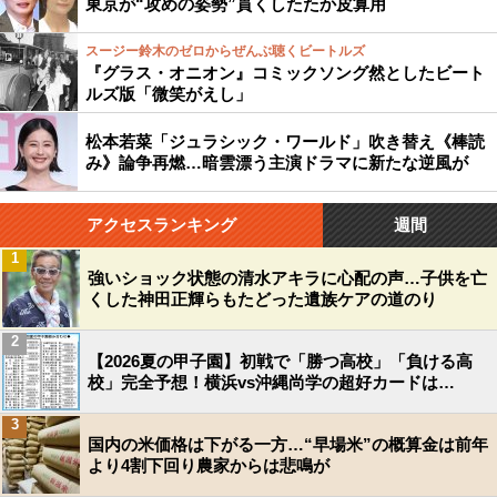
東京が“攻めの姿勢”貫くしたたか皮算用
スージー鈴木のゼロからぜんぶ聴くビートルズ
『グラス・オニオン』コミックソング然としたビート
ルズ版「微笑がえし」
松本若菜「ジュラシック・ワールド」吹き替え《棒読
み》論争再燃…暗雲漂う主演ドラマに新たな逆風が
アクセスランキング
週間
1
強いショック状態の清水アキラに心配の声…子供を亡
くした神田正輝らもたどった遺族ケアの道のり
2
【2026夏の甲子園】初戦で「勝つ高校」「負ける高
校」完全予想！横浜vs沖縄尚学の超好カードは…
3
国内の米価格は下がる一方…“早場米”の概算金は前年
より4割下回り農家からは悲鳴が