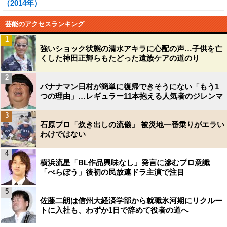
（2014年）
芸能のアクセスランキング
1
強いショック状態の清水アキラに心配の声…子供を亡
くした神田正輝らもたどった遺族ケアの道のり
2
バナナマン日村が簡単に復帰できそうにない「もう1
つの理由」…レギュラー11本抱える人気者のジレンマ
3
石原プロ「炊き出しの流儀」 被災地一番乗りがエラい
わけではない
4
横浜流星「BL作品興味なし」発言に滲むプロ意識
「べらぼう」後初の民放連ドラ主演で注目
5
佐藤二朗は信州大経済学部から就職氷河期にリクルー
トに入社も、わずか1日で辞めて役者の道へ