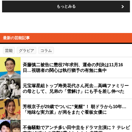
もっとみる
最新の芸能記事
芸能
グラビア
コラム
斉藤慎二被告に懲役7年求刑、運命の判決は11月16
日…視聴者の関心は執行猶予の有無に集中
元宝塚星組トップ寿美花代さん死去…高嶋ファミリー
の母として、兄弟の「雪解け」にも手を差し伸べた
芳根京子が29歳でついに“覚醒”！ 朝ドラから10年…
「地味な実力派」が局をまたぐ看板女優に
不倫騒動でアンチ多い田中圭をドラマ主演に？ テレビ