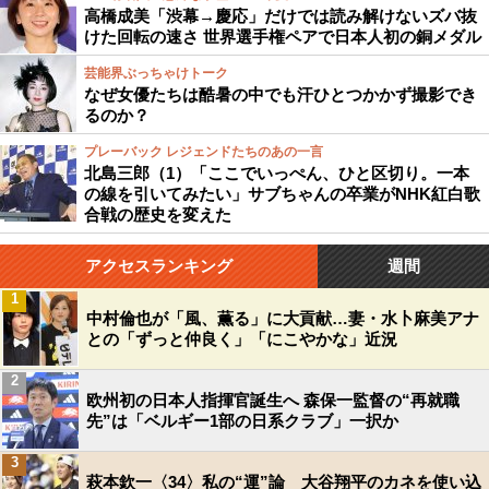
高橋成美「渋幕→慶応」だけでは読み解けないズバ抜
けた回転の速さ 世界選手権ペアで日本人初の銅メダル
芸能界ぶっちゃけトーク
なぜ女優たちは酷暑の中でも汗ひとつかかず撮影でき
るのか？
プレーバック レジェンドたちのあの一言
北島三郎（1）「ここでいっぺん、ひと区切り。一本
の線を引いてみたい」サブちゃんの卒業がNHK紅白歌
合戦の歴史を変えた
アクセスランキング
週間
1
中村倫也が「風、薫る」に大貢献…妻・水卜麻美アナ
との「ずっと仲良く」「にこやかな」近況
2
欧州初の日本人指揮官誕生へ 森保一監督の“再就職
先”は「ベルギー1部の日系クラブ」一択か
3
萩本欽一〈34〉私の“運”論 大谷翔平のカネを使い込