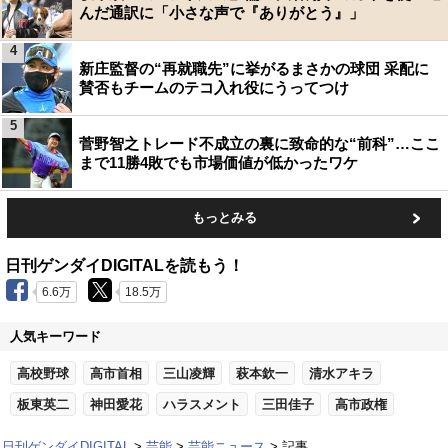
んだ通訳に「小さな声で『ありがとう』」
4
新庄監督の“再就職先”に挙がるまさかの球団 采配に
賛否もチームのテコ入れ役にうってつけ
5
菅野智之トレード不成立の裏に致命的な“前科”…ここ
まで11勝4敗でも市場価値が低かったワケ
もっとみる
日刊ゲンダイDIGITALを読もう！
6.6万
18.5万
人気キーワード
高校野球
高市首相
三山凌輝
萩本欽一
清水アキラ
板東英二
神田愛花
ハラスメント
三田佳子
高市政権
日刊ゲンダイDIGITAL
芸能
芸能ニュース
記事