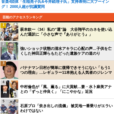
音楽4団体「生稲晃子氏&今井絵理子氏」支持表明に大ブーイン
グ！ 2000人超が抗議賛同
芸能のアクセスランキング
1
萩本欽一〈34〉私の“運”論 大谷翔平のカネを使い込
んだ通訳に「小さな声で『ありがとう』」
2
強いショック状態の清水アキラに心配の声…子供を亡
くした神田正輝らもたどった遺族ケアの道のり
3
バナナマン日村が簡単に復帰できそうにない「もう1
つの理由」…レギュラー11本抱える人気者のジレンマ
4
中村倫也が「風、薫る」に大貢献…妻・水卜麻美アナ
との「ずっと仲良く」「にこやかな」近況
5
石原プロ「炊き出しの流儀」 被災地一番乗りがエラい
わけではない