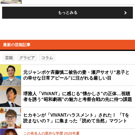
もっとみる
最新の芸能記事
芸能
グラビア
コラム
元ジャンポケ斉藤慎二被告の妻・瀬戸サオリ“息子と
の幸せな日常アピール”に注がれる厳しい目
堺雅人「VIVANT」に感じる“懐かしさ”の正体…視聴
者を誘う“昭和劇画”の魅力と考察合戦の先に待つ課題
ヒカキンが「VIVANTハラスメント」された！ 「Tを
読まないの？」に集まった「読めて当然」マウント
この有名人の意外な学歴 2026年夏