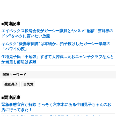
■関連記事
エイベックス松浦会長がガーシー議員とヤバい生配信 “芸能界の
ドン”をネタに言いたい放題
キムタク“愛妻家伝説”は本物か…拍子抜けしたガーシー暴露の
「ハワイの夜」
生稲晃子氏「不勉強」すぎて大苦戦…元おニャン子クラブなんと
か当選も前途は多難
関連キーワード
生稲晃子
自民党
■関連記事
緊急事態宣言が解除 さっそく六本木にある生稲晃子ちゃんのお
店に行ってきた！