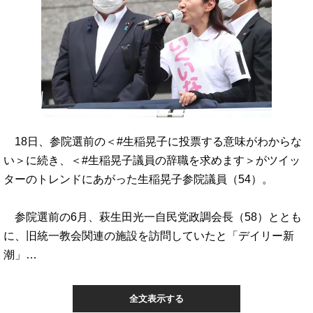
18日、参院選前の＜#生稲晃子に投票する意味がわからな
い＞に続き、＜#生稲晃子議員の辞職を求めます＞がツイッ
ターのトレンドにあがった生稲晃子参院議員（54）。
参院選前の6月、萩生田光一自民党政調会長（58）ととも
に、旧統一教会関連の施設を訪問していたと「デイリー新
潮」…
全文表示する