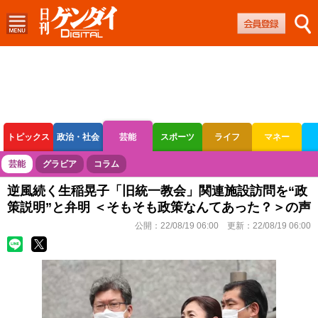
トピックス
政治・社会
芸能
スポーツ
ライフ
マネー
ボートレース
競輪
オートレース
芸能
グラビア
コラム
逆風続く生稲晃子「旧統一教会」関連施設訪問を“政
策説明”と弁明 ＜そもそも政策なんてあった？＞の声
公開：
22/08/19 06:00
更新：
22/08/19 06:00