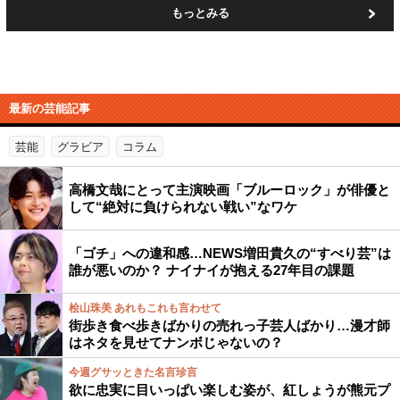
もっとみる
最新の芸能記事
芸能
グラビア
コラム
高橋文哉にとって主演映画「ブルーロック」が俳優と
して“絶対に負けられない戦い”なワケ
「ゴチ」への違和感…NEWS増田貴久の“すべり芸”は
誰が悪いのか？ ナイナイが抱える27年目の課題
桧山珠美 あれもこれも言わせて
街歩き食べ歩きばかりの売れっ子芸人ばかり…漫才師
はネタを見せてナンボじゃないの？
今週グサッときた名言珍言
欲に忠実に目いっぱい楽しむ姿が、紅しょうが熊元プ