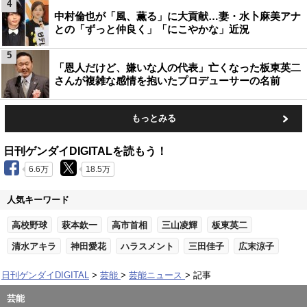
4
中村倫也が「風、薫る」に大貢献…妻・水卜麻美アナ
との「ずっと仲良く」「にこやかな」近況
5
「恩人だけど、嫌いな人の代表」亡くなった板東英二
さんが複雑な感情を抱いたプロデューサーの名前
もっとみる
日刊ゲンダイDIGITALを読もう！
6.6万
18.5万
人気キーワード
高校野球
萩本欽一
高市首相
三山凌輝
板東英二
清水アキラ
神田愛花
ハラスメント
三田佳子
広末涼子
日刊ゲンダイDIGITAL
芸能
芸能ニュース
記事
芸能