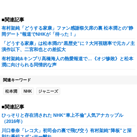
■関連記事
有村架純「どうする家康」ファン感謝祭欠席の裏 松本潤との"静
岡デート"報道でNHKが「待った！」
「どうする家康」は松本潤の“黒歴史”に？大河視聴率で元カノ主
演作以下、二宮和也との差拡大
有村架純&キンプリ髙橋海人の熱愛報道で…《オジ惨敗》と松本
潤に向けられる同情的な声
関連キーワード
松本潤
NHK
ジャニーズ
■関連記事
ひっそりと存在消された NHK“車上不倫”人気アナカップル
（2016年）
川口春奈「レコ大」初司会の裏で飛び交う 有村架純“降板”と深
刻な番組スポンサー離れ