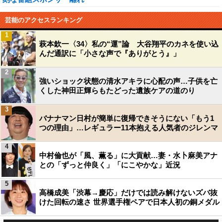
芸能のアクセスランキング
1
萩本欽一〈34〉私の“運”論 大谷翔平のカネを使い込
んだ通訳に「小さな声で『ありがとう』」
2
強いショック状態の清水アキラに心配の声…子供を亡
くした神田正輝らもたどった遺族ケアの道のり
3
バナナマン日村が簡単に復帰できそうにない「もう1
つの理由」…レギュラー11本抱える人気者のジレンマ
4
中村倫也が「風、薫る」に大貢献…妻・水卜麻美アナ
との「ずっと仲良く」「にこやかな」近況
5
高橋成美「渋幕→慶応」だけでは読み解けないズバ抜
けた回転の速さ 世界選手権ペアで日本人初の銅メダル