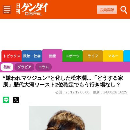
トピックス
政治・社会
芸能
スポーツ
ライフ
マネー
ボートレース
競輪
オートレース
芸能
グラビア
コラム
“嫌われマツジュン”と化した松本潤…「どうする家
康」歴代大河ワースト2位確定でもう行き場なし？
公開：
23/12/19 06:00
更新：
24/08/28 16:25