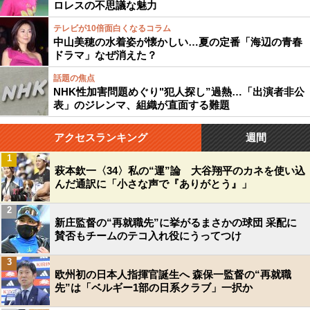
ロレスの不思議な魅力
テレビが10倍面白くなるコラム
中山美穂の水着姿が懐かしい…夏の定番「海辺の青春
ドラマ」なぜ消えた？
話題の焦点
NHK性加害問題めぐり"犯人探し”過熱…「出演者非公
表」のジレンマ、組織が直面する難題
アクセスランキング
週間
1
萩本欽一〈34〉私の“運”論 大谷翔平のカネを使い込
んだ通訳に「小さな声で『ありがとう』」
2
新庄監督の“再就職先”に挙がるまさかの球団 采配に
賛否もチームのテコ入れ役にうってつけ
3
欧州初の日本人指揮官誕生へ 森保一監督の“再就職
先”は「ベルギー1部の日系クラブ」一択か