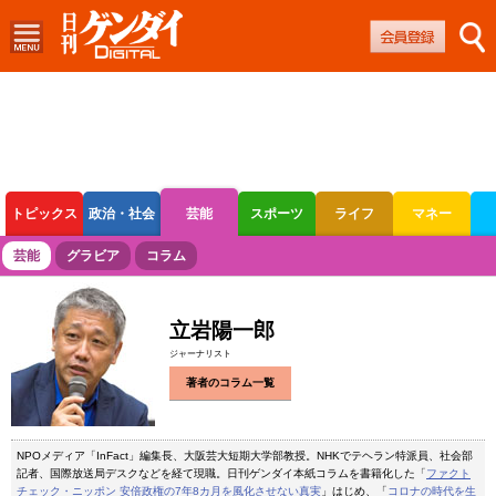
トピックス
政治・社会
芸能
スポーツ
ライフ
マネー
ボートレース
競輪
オートレース
芸能
グラビア
コラム
立岩陽一郎
ジャーナリスト
著者のコラム一覧
NPOメディア「InFact」編集長、大阪芸大短期大学部教授。NHKでテヘラン特派員、社会部
記者、国際放送局デスクなどを経て現職。日刊ゲンダイ本紙コラムを書籍化した「
ファクト
チェック・ニッポン 安倍政権の7年8カ月を風化させない真実
」はじめ、「
コロナの時代を生