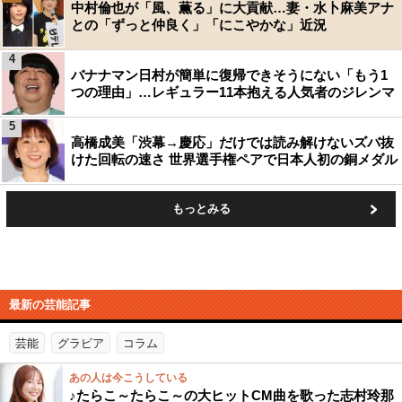
中村倫也が「風、薫る」に大貢献…妻・水卜麻美アナ
との「ずっと仲良く」「にこやかな」近況
4
バナナマン日村が簡単に復帰できそうにない「もう1
つの理由」…レギュラー11本抱える人気者のジレンマ
5
高橋成美「渋幕→慶応」だけでは読み解けないズバ抜
けた回転の速さ 世界選手権ペアで日本人初の銅メダル
もっとみる
最新の芸能記事
芸能
グラビア
コラム
あの人は今こうしている
♪たらこ～たらこ～の大ヒットCM曲を歌った志村玲那