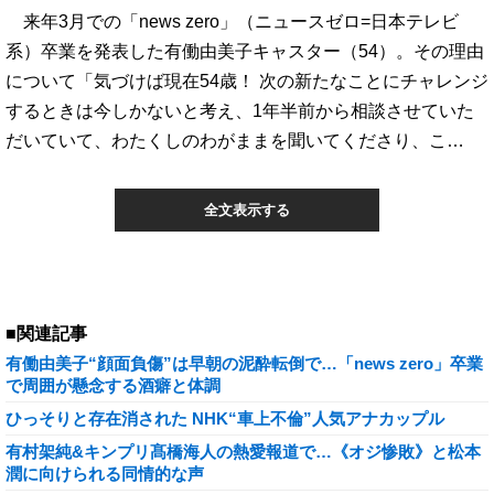
来年3月での「news zero」（ニュースゼロ=日本テレビ
系）卒業を発表した有働由美子キャスター（54）。その理由
について「気づけば現在54歳！ 次の新たなことにチャレンジ
するときは今しかないと考え、1年半前から相談させていた
だいていて、わたくしのわがままを聞いてくださり、こ…
全文表示する
■関連記事
有働由美子“顔面負傷”は早朝の泥酔転倒で…「news zero」卒業
で周囲が懸念する酒癖と体調
ひっそりと存在消された NHK“車上不倫”人気アナカップル
有村架純&キンプリ髙橋海人の熱愛報道で…《オジ惨敗》と松本
潤に向けられる同情的な声