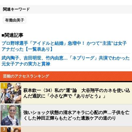
関連キーワード
有働由美子
■関連記事
プロ野球選手「アイドルと結婚」急増中！ かつて“主流”は女子
アナだった【一覧表あり】
武内陶子、吉田明世、竹内由恵…「ネプリーグ」共演でわかった
元女子アナの実力と貫禄
芸能のアクセスランキング
1
萩本欽一〈34〉私の“運”論 大谷翔平のカネを使い込
んだ通訳に「小さな声で『ありがとう』」
2
強いショック状態の清水アキラに心配の声…子供を亡
くした神田正輝らもたどった遺族ケアの道のり
3