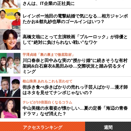
さんは、IT企業の正社員に
レインボー池田の電撃結婚で気になる…相方ジャンボ
たかお&都丸紗也華のゴールインはいつ？
高橋文哉にとって主演映画「ブルーロック」が俳優と
して“絶対に負けられない戦い”なワケ
芋澤貞雄「裏の裏まで徹底取材」
川口春奈と田中みな実の"授かり婚"に続きそうな有村
架純&白石麻衣&黒田みゆ…交際状況と踏み切るタイ
ミング
桧山珠美 あれもこれも言わせて
街歩き食べ歩きばかりの売れっ子芸人ばかり…漫才師
はネタを見せてナンボじゃないの？
テレビが10倍面白くなるコラム
中山美穂の水着姿が懐かしい…夏の定番「海辺の青春
ドラマ」なぜ消えた？
アクセスランキング
週間