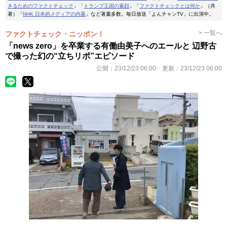
きるためのファクトチェック
」「
トランプ王国の素顔
」「
ファクトチェックとは何か
」（共
著）「
NHK 日本的メディアの内幕
」など著書多数。毎日放送「よんチャンTV」に出演中。
> 一覧へ
ファクトチェック・ニッポン！
「news zero」を卒業する有働由美子へのエールと 辺野古
で撮った幻の“立ちリポ”エピソード
公開：
23/12/23 06:00
更新：
23/12/23 06:00