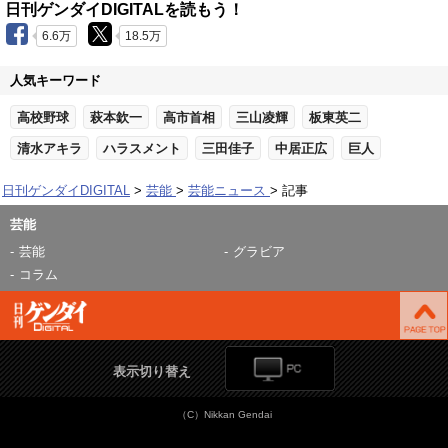
日刊ゲンダイDIGITALを読もう！
6.6万
18.5万
人気キーワード
高校野球
萩本欽一
高市首相
三山凌輝
板東英二
清水アキラ
ハラスメント
三田佳子
中居正広
巨人
日刊ゲンダイDIGITAL
芸能
芸能ニュース
記事
芸能
芸能
グラビア
コラム
表示切り替え
（C）Nikkan Gendai