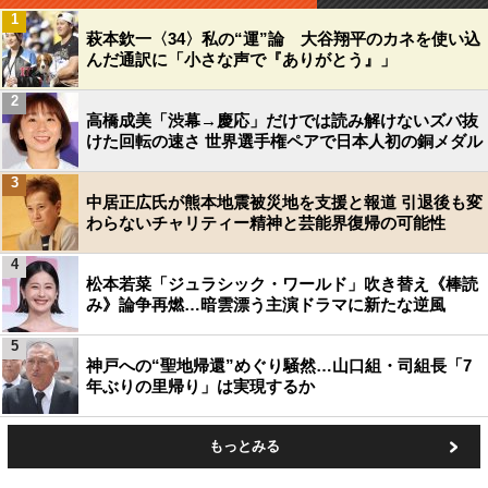
1
萩本欽一〈34〉私の“運”論 大谷翔平のカネを使い込
んだ通訳に「小さな声で『ありがとう』」
2
高橋成美「渋幕→慶応」だけでは読み解けないズバ抜
けた回転の速さ 世界選手権ペアで日本人初の銅メダル
3
中居正広氏が熊本地震被災地を支援と報道 引退後も変
わらないチャリティー精神と芸能界復帰の可能性
4
松本若菜「ジュラシック・ワールド」吹き替え《棒読
み》論争再燃…暗雲漂う主演ドラマに新たな逆風
5
神戸への“聖地帰還”めぐり騒然…山口組・司組長「7
年ぶりの里帰り」は実現するか
もっとみる