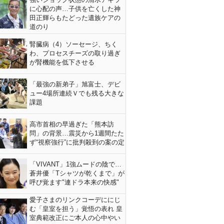
に心配の声…子供を亡くした神
田正輝らもたどった遺族ケアの
道のり
腎臓病（4）ソーセージ、ちく
わ、プロセスチーズの取り過ぎ
が腎機能を低下させる
「最強の新弟子」旭富士、デビ
ュー4場所連続Ｖでも残る大きな
課題
高市首相の早過ぎた「熊本訪
問」の背景…震災から1週間たた
ず“視察強行”に批判殺到の案の定
「VIVANT」1強ムードの陰で…
蒼井優「Tシャツが乾くまで」が
呼び覚ます"連ドラ本来の快感"
愛子さまのリンクコーデににじ
む「皇室を担う」覚悟の表れ 皇
室典範改正にご本人の心中やい