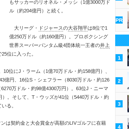
もサッカーのリオネル・メッシ（1億3000万ド
ル（約204億円）と続く。
PR
大リーグ・
ドジャース
の
大谷翔平
は8位で1
億250万ドル（約160億円）。プロボクシング
世界スーパーバンタム級4団体統一王者の
井上
で25位に入った。
1
10位にJ・ラーム（1億70万ドル・約158億円）、
143億円、16位S・シェフラー（8030万ドル・約126
2
270万ドル・約98億4300万円）。63位J・ニーマ
万円）。そして、T・ウッズが41位（5440万ドル・約
3
ている。
は契約金と大会賞金が高額のLIVゴルフに在籍
4