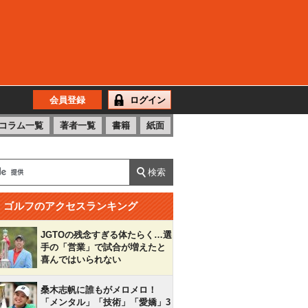
会員登録
ログイン
コラム一覧
著者一覧
書籍
紙面
ゴルフのアクセスランキング
JGTOの残念すぎる体たらく…選
手の「営業」で試合が増えたと
喜んではいられない
桑木志帆に誰もがメロメロ！
「メンタル」「技術」「愛嬌」3