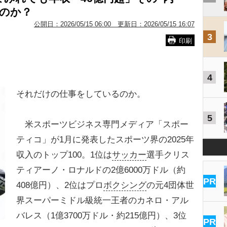
のか？
公開日：
2026/05/15 06:00
更新日：
2026/05/15 16:07
3
印刷
4
それだけの仕事をしているのか。
5
米スポーツビジネス専門メディア「スポー
ティコ」が1月に発表したスポーツ界の2025年
収入のトップ100。1位は
サッカー
選手クリス
ティアーノ・ロナルドの2億6000万ドル（約
PR
408億円）、2位はプロ
ボクシング
の元4団体世
界スーパーミドル級統一王者のカネロ・アル
バレス（1億3700万ドル・約215億円）、3位
PR