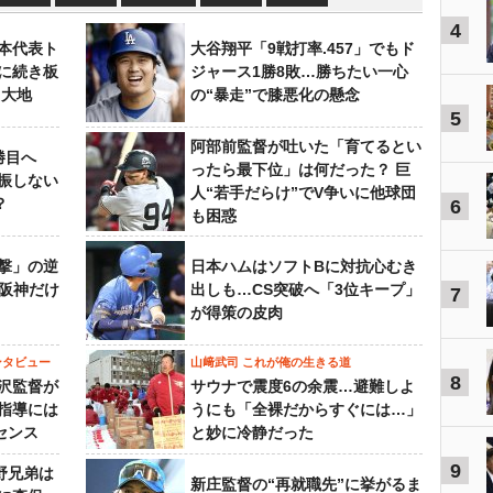
4
本代表ト
大谷翔平「9戦打率.457」でもド
に続き板
ジャース1勝8敗…勝ちたい一心
田大地
の“暴走”で膝悪化の懸念
5
阿部前監督が吐いた「育てるとい
勝目へ
ったら最下位」は何だった？ 巨
振しない
人“若手だらけ”でV争いに他球団
？
6
も困惑
撃」の逆
日本ハムはソフトBに対抗心むき
“阪神だけ
出しも…CS突破へ「3位キープ」
7
が得策の皮肉
ンタビュー
山﨑武司 これが俺の生きる道
8
沢監督が
サウナで震度6の余震…避難しよ
指導には
うにも「全裸だからすぐには…」
センス
と妙に冷静だった
9
野兄弟は
新庄監督の“再就職先”に挙がるま