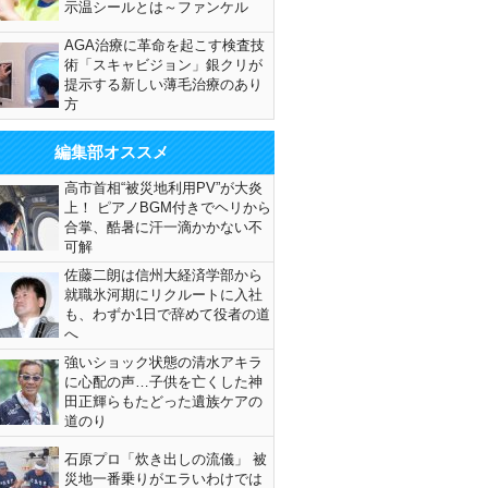
示温シールとは～ファンケル
AGA治療に革命を起こす検査技
術「スキャビジョン」銀クリが
提示する新しい薄毛治療のあり
方
編集部オススメ
高市首相“被災地利用PV”が大炎
上！ ピアノBGM付きでヘリから
合掌、酷暑に汗一滴かかない不
可解
佐藤二朗は信州大経済学部から
就職氷河期にリクルートに入社
も、わずか1日で辞めて役者の道
へ
強いショック状態の清水アキラ
に心配の声…子供を亡くした神
田正輝らもたどった遺族ケアの
道のり
石原プロ「炊き出しの流儀」 被
災地一番乗りがエラいわけでは