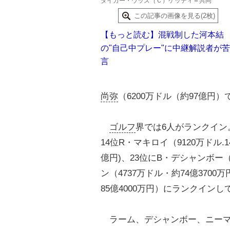
タイガー・ウッズ（Ｃ）ゲッティ＝共同
この記事の画像を見る(2枚)
【もっと読む】混戦制した河本結
の"自己中プレー"に中継解説者が苦
言
尚弥
（6200万ドル（約97億円）
ゴルフ
界では6人がランクイン。
14位R・マキロイ（9120万ドル.
億円)、23位にB・デシャンボー（6
ン（4737万ドル・約74億3700
85億4000万円）にランクインし
ラーム、デシャンボー、ニーマン