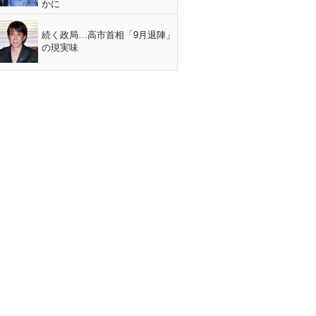
かに
続く政局…高市首相「9月退陣」
の現実味