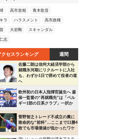
球
高市首相
青木歌音
キラ
ハラスメント
高市政権
苗
大岩剛
スキャンダル
仁志
アクセスランキング
週間
佐藤二朗は信州大経済学部から
就職氷河期にリクルートに入社
も、わずか1日で辞めて役者の道
へ
欧州初の日本人指揮官誕生へ 森
保一監督の“再就職先”は「ベル
ギー1部の日系クラブ」一択か
菅野智之トレード不成立の裏に
致命的な“前科”…ここまで11勝4
敗でも市場価値が低かったワケ
強いショック状態の清水アキラ