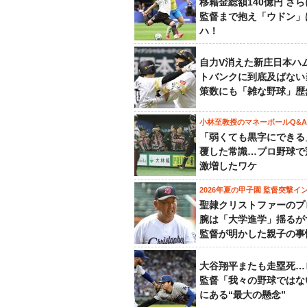
移籍金総額140億円 さ
監督まで抱え「ウドン」
ハ！
自力V消えた新庄日本ハ
トバンクに到底及ばない
策数にも「雑な野球」歴
小林至教授のマネーボールQ&A
「弱くても黒字にできる
覆した常識…プロ野球で
激増したワケ
2026年夏の甲子園 監督突撃イ
聖隷クリストファーのプ
腕は「大学進学」揺るが
監督が明かした親子の事
大谷翔平またも走塁死…
監督「我々の野球ではな
にある“最大の懸念”