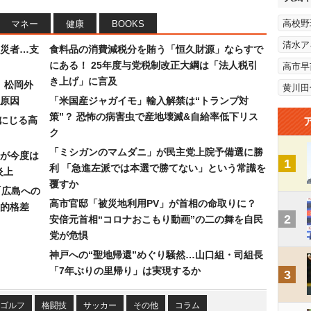
高校野
マネー
健康
BOOKS
清水ア
災者…支
食料品の消費減税分を賄う「恒久財源」ならすで
にある！ 25年度与党税制改正大綱は「法人税引
高市早
き上げ」に言及
）松岡外
黄川田
原因
「米国産ジャガイモ」輸入解禁は“トランプ対
策”？ 恐怖の病害虫で産地壊滅&自給率低下リス
みにじる高
ク
「ミシガンのマムダニ」が民主党上院予備選に勝
が今度は
1
利 「急進左派では本選で勝てない」という常識を
炎上
覆すか
「広島への
高市官邸「被災地利用PV」が首相の命取りに？
的格差
2
安倍元首相“コロナおこもり動画”の二の舞を自民
党が危惧
神戸への“聖地帰還”めぐり騒然…山口組・司組長
「7年ぶりの里帰り」は実現するか
3
ゴルフ
格闘技
サッカー
その他
コラム