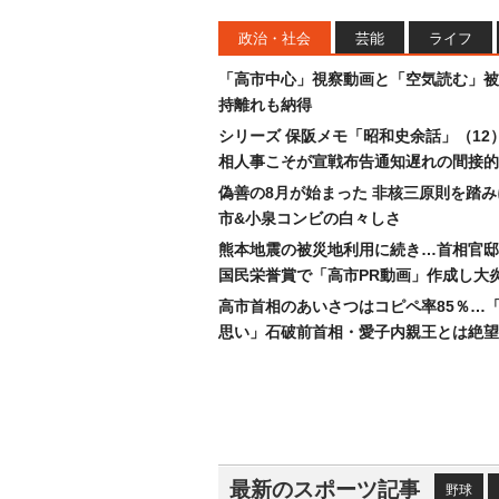
政治・社会
芸能
ライフ
「高市中心」視察動画と「空気読む」被
持離れも納得
シリーズ 保阪メモ「昭和史余話」（12
相人事こそが宣戦布告通知遅れの間接的
偽善の8月が始まった 非核三原則を踏
市&小泉コンビの白々しさ
熊本地震の被災地利用に続き…首相官邸
国民栄誉賞で「高市PR動画」作成し大
高市首相のあいさつはコピペ率85％…
思い」石破前首相・愛子内親王とは絶望
最新のスポーツ記事
野球