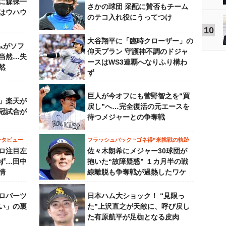
らに森保一
さかの球団 采配に賛否もチーム
はウハウ
のテコ入れ役にうってつけ
10
大谷翔平に「臨時クローザー」の
ムがソフ
仰天プラン 守護神不調のドジャ
当然…失
ースはWS3連覇へなりふり構わ
然
ず
巨人が今オフにも菅野智之を“買
」楽天が
戻し”へ…完全復活の元エースを
冠試合が
待つメジャーとの争奪戦
ンタビュー
フラッシュバック “ゴネ得”米挑戦の軌跡
ロ注目左
佐々木朗希にメジャー30球団が
ず…田中
抱いた“故障疑惑” １カ月半の戦
情
線離脱も争奪戦が過熱したワケ
ロバーツ
日本ハム大ショック！ “見限っ
い」の裏
た”上沢直之が天敵に、呼び戻し
た有原航平が足枷となる皮肉