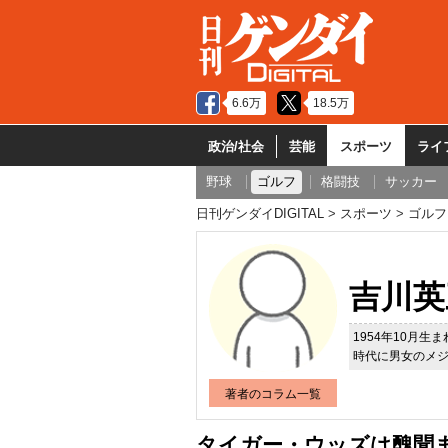
6.6万
18.5万
政治/社会
芸能
スポーツ
ライ
野球
ゴルフ
格闘技
サッカー
日刊ゲンダイDIGITAL
スポーツ
ゴルフ
吉川英
1954年10月
時代に男女のメ
著者のコラム一覧
タイガー・ウッズは醜聞ま