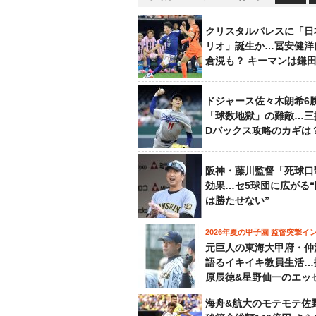
クリスタルパレスに「日
リオ」誕生か…冨安健洋
倉滉も？ キーマンは鎌
ドジャース佐々木朗希6
「球数地獄」の難敵…三
Dバックス攻略のカギは
阪神・藤川監督「死球口
効果…セ5球団に広がる
は勝たせない”
2026年夏の甲子園 監督突撃イ
元巨人の東海大甲府・仲
語るイキイキ教員生活…
原辰徳&星野仙一のエッ
海舟&航大のモテモテ佐