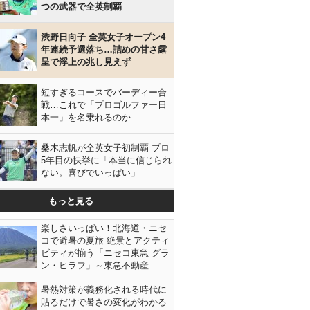
つの武器で全英制覇
渋野日向子 全英女子オープン4
年連続予選落ち…詰めの甘さ露
呈で浮上の兆し見えず
短すぎるコースでバーディー合
戦…これで「プロゴルファー日
本一」を名乗れるのか
桑木志帆が全英女子初制覇 プロ
5年目の快挙に「本当に信じられ
ない。喜びでいっぱい」
もっと見る
楽しさいっぱい！北海道・ニセ
コで避暑の夏旅 絶景とアクティ
ビティが揃う「ニセコ東急 グラ
ン・ヒラフ」～東急不動産
暑熱対策が義務化される時代に
貼るだけで暑さの変化がわかる