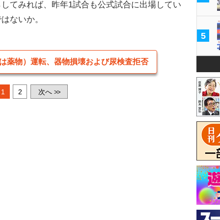
してみれば、昨年1試合も公式試合に出場してい
ではないか。
5
は薬物）運転、器物損壊および尿検査拒否
1
2
次へ
>>