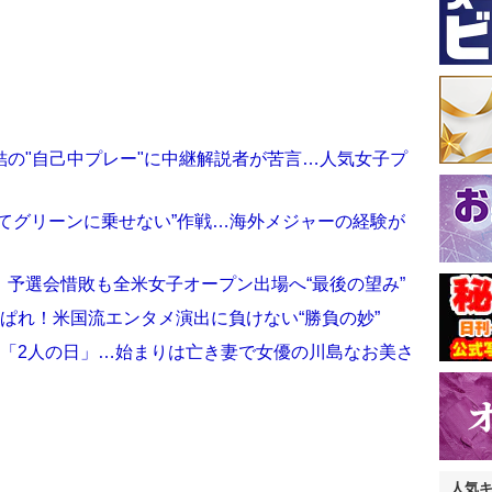
の"自己中プレー"に中継解説者が苦言…人気女子プ
てグリーンに乗せない”作戦…海外メジャーの経験が
予選会惜敗も全米女子オープン出場へ“最後の望み”
ぱれ！米国流エンタメ演出に負けない“勝負の妙”
は「2人の日」…始まりは亡き妻で女優の川島なお美さ
人気