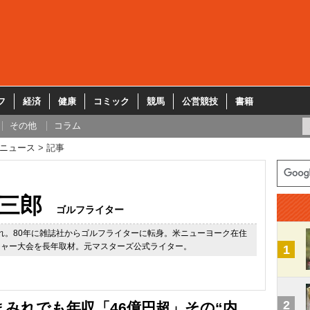
フ
経済
健康
コミック
競馬
公営競技
書籍
その他
コラム
ニュース
記事
三郎
ゴルフライター
生まれ。80年に雑誌社からゴルフライターに転身。米ニューヨーク在住
ジャー大会を長年取材。元マスターズ公式ライター。
1
2
みれでも年収「46億円超」その“内