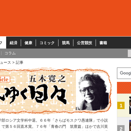
フ
経済
健康
コミック
競馬
公営競技
書籍
コラム
ュース
記事
1
学部ロシア文学科中退。６６年「さらばモスクワ愚連隊」で小説
」で第５６回直木賞。７６年「青春の門 筑豊篇」ほかで吉川英
2