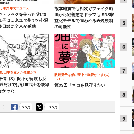
て海外仰天ニュース
熊本地震でも相次ぐフェイク動
でトラックを失った父に9
画から勧善懲悪ドラマも SNS収
息子は…米ユタ州での心温
益化モデルで問われる表現規制
5
後日談に全米が感動
の可能性
6
7
観 日本を変えた傑物たち
眼鏡男子は猫に夢中～猫愛が止まらな
謙信（3）配下が何度も反
い！～
権威だけでは戦国武士を統率
第33回「ネコを見守りたい」
なかった
8
う！
6.6万
18.5万
9