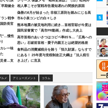
まがいの決
シリーズ 保阪メモ「昭和史余話」（12）松岡外
「早期健全
相人事こそが宣戦布告通知遅れの間接的原因
偽善の8月が始まった 非核三原則を踏みにじる高
5
イラン戦争
市&小泉コンビの白々しさ
国防長官
熊本地震の被災地利用に続き…首相官邸が今度は
国民栄誉賞で「高市PR動画」作成し大炎上
穴”…慢性
高市首相のあいさつはコピペ率85％…「広島への
り
思い」石破前首相・愛子内親王とは絶望的格差
カレー味
食料品の消費減税分を賄う「恒久財源」ならすで
た
にある！ 25年度与党税制改正大綱は「法人税引
災者…支
き上げ」に言及
グルメ
アミューズメント
コラム