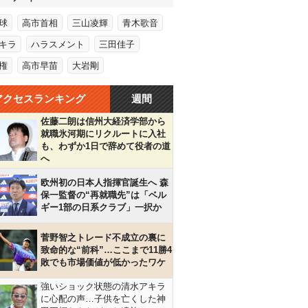
球
高市首相
三山凌輝
青木歌音
キラ
ハラスメント
三田佳子
権
高市早苗
大岩剛
アクセスランキング
週間
佐藤二朗は信州大経済学部から
就職氷河期にリクルートに入社
も、わずか1日で辞めて役者の道
へ
欧州初の日本人指揮官誕生へ 森
保一監督の“再就職先”は「ベル
ギー1部の日系クラブ」一択か
菅野智之トレード不成立の裏に
致命的な“前科”…ここまで11勝4
敗でも市場価値が低かったワケ
強いショック状態の清水アキラ
に心配の声…子供を亡くした神