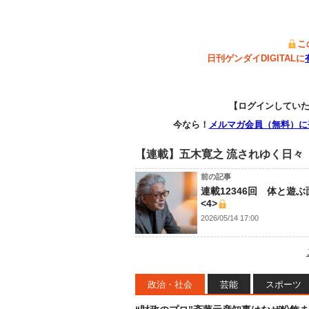
こ
日刊ゲンダイDIGITALに
【ログインしてい
今なら！
メルマガ会員（無料）に
【連載】五木寛之 流されゆく日々
前の記事
連載12346回 体と遊
<4>
2026/05/14 17:00
政治・社会
芸能
スポーツ