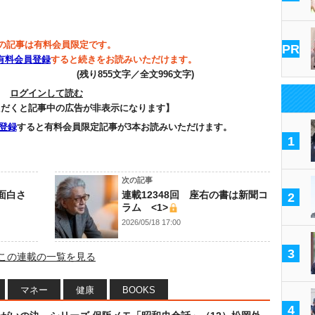
の記事は有料会員限定です。
PR
有料会員登録
すると続きをお読みいただけます。
(残り855文字／全文996文字)
ログインして読む
ただくと記事中の広告が非表示になります】
登録
すると有料会員限定記事が3本お読みいただけます。
1
次の記事
ぶ面白さ
連載12348回 座右の書は新聞コ
2
ラム <1>
2026/05/18 17:00
3
この連載の一覧を見る
マネー
健康
BOOKS
4