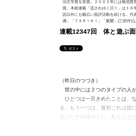
治文学賞を受賞。２００２年には菊池寛
賞。本紙連載「流されゆく日々」は１６
説以外にも幅広い批評活動を続ける。代
滴
」「ＴＡＲＩＫＩ」「
親鸞
」(三部作)
連載12347回 体と遊ぶ面
（昨日のつづき）
世の中には２つのタイプの人が
ひとつは一旦きめたことは、な
る。もう一つは、最初これは役
投げだす性格の人だ。私なんぞ
て…