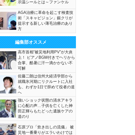
示温シールとは～ファンケル
AGA治療に革命を起こす検査技
術「スキャビジョン」銀クリが
提示する新しい薄毛治療のあり
方
編集部オススメ
高市首相“被災地利用PV”が大炎
上！ ピアノBGM付きでヘリから
合掌、酷暑に汗一滴かかない不
可解
佐藤二朗は信州大経済学部から
就職氷河期にリクルートに入社
も、わずか1日で辞めて役者の道
へ
強いショック状態の清水アキラ
に心配の声…子供を亡くした神
田正輝らもたどった遺族ケアの
道のり
石原プロ「炊き出しの流儀」 被
災地一番乗りがエラいわけでは