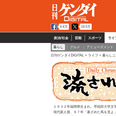
6.6万
18.5万
政治/社会
芸能
スポーツ
ライ
暮らし
グルメ
アミューズメント
日刊ゲンダイDIGITAL
ライフ
暮らしニ
１９３２年福岡県生まれ。早稲田大学文
現代新人賞、６７年「蒼ざめた馬を見よ