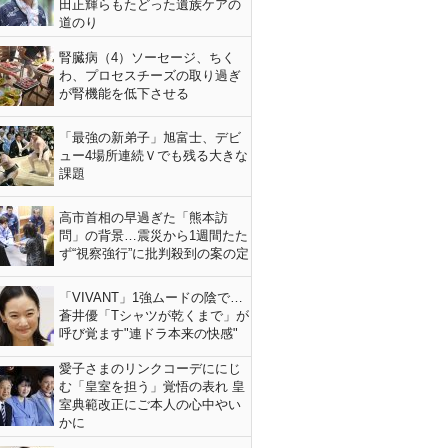
田正輝らもたどった遺族ケアの
道のり
腎臓病（4）ソーセージ、ちく
わ、プロセスチーズの取り過ぎ
が腎機能を低下させる
「最強の新弟子」旭富士、デビ
ュー4場所連続Ｖでも残る大きな
課題
高市首相の早過ぎた「熊本訪
問」の背景…震災から1週間たた
ず“視察強行”に批判殺到の案の定
「VIVANT」1強ムードの陰で…
蒼井優「Tシャツが乾くまで」が
呼び覚ます"連ドラ本来の快感"
愛子さまのリンクコーデににじ
む「皇室を担う」覚悟の表れ 皇
室典範改正にご本人の心中やい
かに