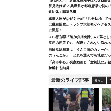
“財政のプロ”斎藤元彦知事はなぜ粉飾
算見抜けず？ 兵庫県が都道府県で初の
化団体」転落危機
軍事大国がなぜ？ 米が「兵器枯渇」で
は継続困難…トランプ大統領がヘグセス
に激怒！
OTC類似薬「追加負担免除」の“落とし
疾患の患者でも「配慮」されない恐れあ
自民党総裁選は「うんこ味のカレーか、
のうんこか」 どれを選んでも地獄だっ
「高市中心」視察動画と「空気読む」被
持離れも納得
最新のライフ記事
暮らし