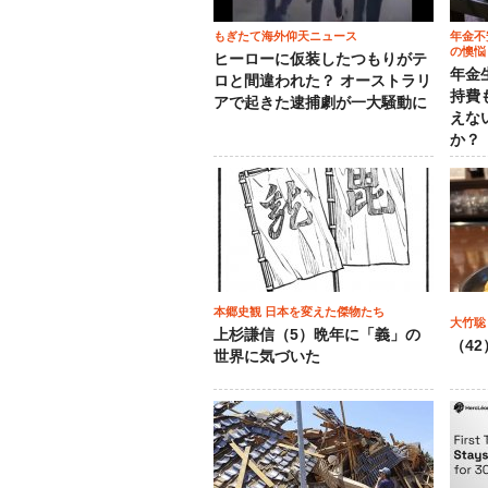
もぎたて海外仰天ニュース
年金不
の懊悩
ヒーローに仮装したつもりがテ
年金
ロと間違われた？ オーストラリ
持費
アで起きた逮捕劇が一大騒動に
えな
か？
本郷史観 日本を変えた傑物たち
大竹聡
上杉謙信（5）晩年に「義」の
（4
世界に気づいた