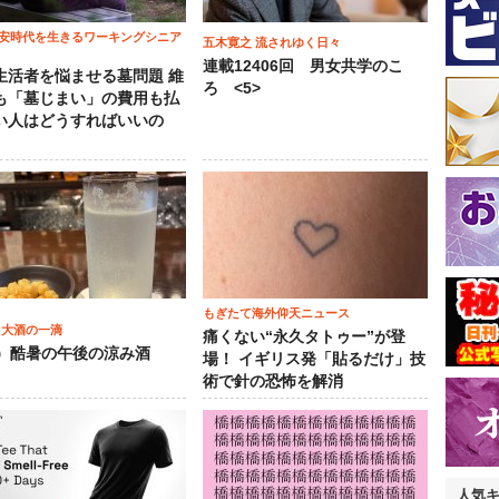
安時代を生きるワーキングシニア
五木寛之 流されゆく日々
連載12406回 男女共学のこ
生活者を悩ませる墓問題 維
ろ <5>
も「墓じまい」の費用も払
い人はどうすればいいの
もぎたて海外仰天ニュース
 大酒の一滴
痛くない“永久タトゥー”が登
2）酷暑の午後の涼み酒
場！ イギリス発「貼るだけ」技
術で針の恐怖を解消
人気