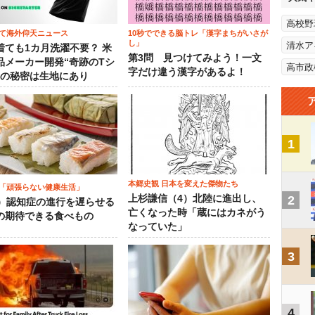
高校野
て海外仰天ニュース
10秒でできる脳トレ「漢字まちがいさが
し」
清水ア
着ても1カ月洗濯不要？ 米
第3問 見つけてみよう！一文
品メーカー開発“奇跡のTシ
高市政
字だけ違う漢字があるよ！
”の秘密は生地にあり
1
本郷史観 日本を変えた傑物たち
「頑張らない健康生活」
上杉謙信（4）北陸に進出し、
2
5）認知症の進行を遅らせる
亡くなった時「蔵にはカネがう
の期待できる食べもの
なっていた」
3
4