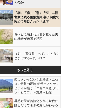
くのか
「朝」「彦」「憲」「恒」…旧
宮家に残る皇族意識 養子制度で
改めて注目された「通字」
毒ヘビに噛まれた妻を救った夫
の機転が米国で話題
（1）「警備員」って、こんなこ
とまでやるんだっけ？
もっと見る
楽しさいっぱい！北海道・ニセ
コで避暑の夏旅 絶景とアクティ
ビティが揃う「ニセコ東急 グラ
ン・ヒラフ」～東急不動産
暑熱対策が義務化される時代に
貼るだけで暑さの変化がわかる