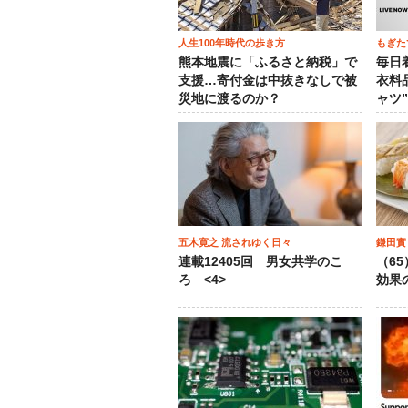
人生100年時代の歩き方
もぎた
熊本地震に「ふるさと納税」で
毎日
支援…寄付金は中抜きなしで被
衣料
災地に渡るのか？
ャツ
五木寛之 流されゆく日々
鎌田實
連載12405回 男女共学のこ
（6
ろ <4>
効果