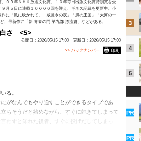
賞、０９年ＮＨＫ放送文化賞、１０年毎日出版文化賞特別賞を受
年９月５日に連載１００００回を迎え、ギネス記録を更新中。小
表作に「
風に吹かれて
」「
戒厳令の夜
」「
風の王国
」「
大河の一
など。最新作に「
新 青春の門 第九部 漂流篇
」などがある。
3
白さ <5>
公開日：
2026/05/15 17:00
更新日：
2026/05/15 17:00
4
>> バックナンバー
印刷
5
いる。
にがなんでもやり通すことができるタイプであ
に立ちそうだと始めながら、すぐに飽きてしまって
PR
は言わずと知れた後者、すぐに投げだしてしまっ
PR