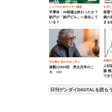
シニアのためのマネー講座
もぎた
半導体・AI相場は終わったか？
落雷
納戸が「納戸ビル」へ進化して
歳の
いる？
まる
本郷史
五木寛之 流されゆく日々
上杉
連載12404回 男女共学のこ
旗 
ろ <3>
でき
日刊ゲンダイDIGITALを読も