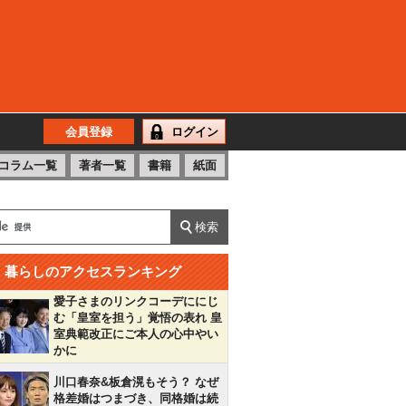
会員登録
ログイン
コラム一覧
著者一覧
書籍
紙面
暮らしのアクセスランキング
愛子さまのリンクコーデににじ
む「皇室を担う」覚悟の表れ 皇
室典範改正にご本人の心中やい
かに
川口春奈&板倉滉もそう？ なぜ
格差婚はつまづき、同格婚は続