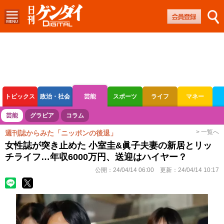
トピックス
政治・社会
芸能
スポーツ
ライフ
マネー
ボートレース
競輪
オートレース
芸能
グラビア
コラム
> 一覧へ
週刊誌からみた「ニッポンの後退」
女性誌が突き止めた 小室圭&眞子夫妻の新居とリッ
チライフ…年収6000万円、送迎はハイヤー？
公開：
24/04/14 06:00
更新：
24/04/14 10:17