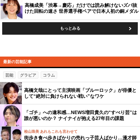
高橋成美「渋幕→慶応」だけでは読み解けないズバ抜
けた回転の速さ 世界選手権ペアで日本人初の銅メダル
もっとみる
最新の芸能記事
芸能
グラビア
コラム
高橋文哉にとって主演映画「ブルーロック」が俳優と
して“絶対に負けられない戦い”なワケ
「ゴチ」への違和感…NEWS増田貴久の“すべり芸”は
誰が悪いのか？ ナイナイが抱える27年目の課題
桧山珠美 あれもこれも言わせて
街歩き食べ歩きばかりの売れっ子芸人ばかり…漫才師