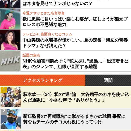
はネタを見せてナンボじゃないの？
今週グサッときた名言珍言
欲に忠実に目いっぱい楽しむ姿が、紅しょうが熊元プ
ロレスの不思議な魅力
テレビが10倍面白くなるコラム
中山美穂の水着姿が懐かしい…夏の定番「海辺の青春
ドラマ」なぜ消えた？
話題の焦点
NHK性加害問題めぐり"犯人探し”過熱…「出演者非公
表」のジレンマ、組織が直面する難題
アクセスランキング
週間
1
萩本欽一〈34〉私の“運”論 大谷翔平のカネを使い込
んだ通訳に「小さな声で『ありがとう』」
2
新庄監督の“再就職先”に挙がるまさかの球団 采配に
賛否もチームのテコ入れ役にうってつけ