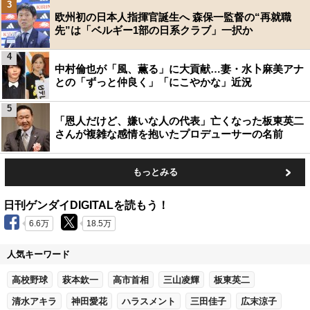
3
欧州初の日本人指揮官誕生へ 森保一監督の“再就職
先”は「ベルギー1部の日系クラブ」一択か
4
中村倫也が「風、薫る」に大貢献…妻・水卜麻美アナ
との「ずっと仲良く」「にこやかな」近況
5
「恩人だけど、嫌いな人の代表」亡くなった板東英二
さんが複雑な感情を抱いたプロデューサーの名前
もっとみる
日刊ゲンダイDIGITALを読もう！
6.6万
18.5万
人気キーワード
高校野球
萩本欽一
高市首相
三山凌輝
板東英二
清水アキラ
神田愛花
ハラスメント
三田佳子
広末涼子