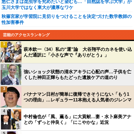
悠仁さまは昆虫学を究めたいと望むも…「自然誌を学ぶ大学」が
玉川大学ではなく東大が濃厚なワケ
秋篠宮家が学習院に見切りをつけることを決定づけた数学教師の
性加害事件
芸能のアクセスランキング
1
萩本欽一〈34〉私の“運”論 大谷翔平のカネを使い込
んだ通訳に「小さな声で『ありがとう』」
2
強いショック状態の清水アキラに心配の声…子供を亡
くした神田正輝らもたどった遺族ケアの道のり
3
バナナマン日村が簡単に復帰できそうにない「もう1
つの理由」…レギュラー11本抱える人気者のジレンマ
4
中村倫也が「風、薫る」に大貢献…妻・水卜麻美アナ
との「ずっと仲良く」「にこやかな」近況
5