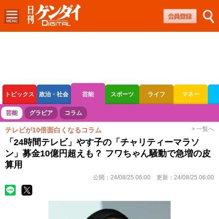
トピックス
政治・社会
芸能
スポーツ
ライフ
マネー
ボートレース
競輪
オートレース
芸能
グラビア
コラム
> 一覧へ
テレビが10倍面白くなるコラム
「24時間テレビ」やす子の「チャリティーマラソ
ン」募金10億円超えも？ フワちゃん騒動で急増の皮
算用
公開：
24/08/25 06:00
更新：
24/08/25 06:00