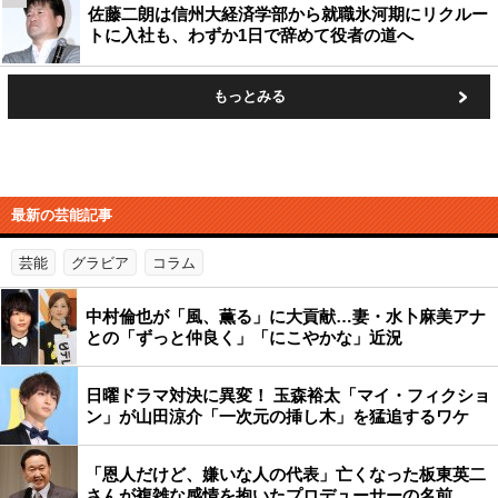
佐藤二朗は信州大経済学部から就職氷河期にリクルー
トに入社も、わずか1日で辞めて役者の道へ
もっとみる
最新の芸能記事
芸能
グラビア
コラム
中村倫也が「風、薫る」に大貢献…妻・水卜麻美アナ
との「ずっと仲良く」「にこやかな」近況
日曜ドラマ対決に異変！ 玉森裕太「マイ・フィクショ
ン」が山田涼介「一次元の挿し木」を猛追するワケ
「恩人だけど、嫌いな人の代表」亡くなった板東英二
さんが複雑な感情を抱いたプロデューサーの名前