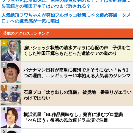
フワちゃんは活動休止、男性の体臭批判の女子アナは契約解除…
失言続きの和田アキ子はいつまで許される？
人気絶頂フワちゃんが突如フルボッコ状態…ベタ褒め芸風「タメ
口」への嫌悪感が一気に噴出
芸能のアクセスランキング
1
強いショック状態の清水アキラに心配の声…子供を亡
くした神田正輝らもたどった遺族ケアの道のり
2
バナナマン日村が簡単に復帰できそうにない「もう1
つの理由」…レギュラー11本抱える人気者のジレンマ
3
石原プロ「炊き出しの流儀」 被災地一番乗りがエラい
わけではない
4
横浜流星「BL作品興味なし」発言に滲むプロ意識
「べらぼう」後初の民放連ドラ主演で注目
5