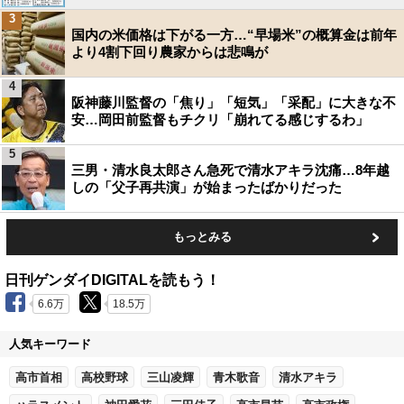
3
国内の米価格は下がる一方…“早場米”の概算金は前年
より4割下回り農家からは悲鳴が
4
阪神藤川監督の「焦り」「短気」「采配」に大きな不
安…岡田前監督もチクリ「崩れてる感じするわ」
5
三男・清水良太郎さん急死で清水アキラ沈痛…8年越
しの「父子再共演」が始まったばかりだった
もっとみる
日刊ゲンダイDIGITALを読もう！
6.6万
18.5万
人気キーワード
高市首相
高校野球
三山凌輝
青木歌音
清水アキラ