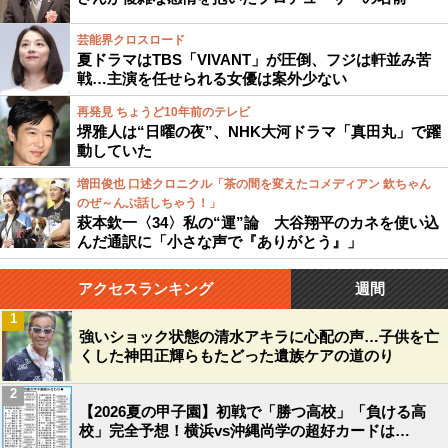
芸能界クロスロード
夏ドラマはTBS「VIVANT」が圧倒、フジは軒並み苦
戦…主演を任せられる女優は案外少ない
再発見 ちょうど10年前のテレビ
堺雅人は“日曜の夜”、NHK大河ドラマ「真田丸」で躍
動していた
増田俊也 口述クロニクル「茶の間を変えたコメディアン 欽ちゃん
のぜ～んぶ話しちゃう！」
萩本欽一〈34〉私の“運”論 大谷翔平のカネを使い込
んだ通訳に「小さな声で『ありがとう』」
アクセスランキング
週間
1
強いショック状態の清水アキラに心配の声…子供を亡
くした神田正輝らもたどった遺族ケアの道のり
2
【2026夏の甲子園】初戦で「勝つ高校」「負ける高
校」完全予想！横浜vs沖縄尚学の超好カードは…