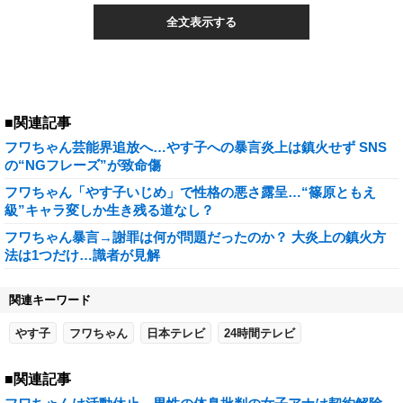
全文表示する
■関連記事
フワちゃん芸能界追放へ…やす子への暴言炎上は鎮火せず SNS
の“NGフレーズ”が致命傷
フワちゃん「やす子いじめ」で性格の悪さ露呈…“篠原ともえ
級”キャラ変しか生き残る道なし？
フワちゃん暴言→謝罪は何が問題だったのか？ 大炎上の鎮火方
法は1つだけ…識者が見解
関連キーワード
やす子
フワちゃん
日本テレビ
24時間テレビ
■関連記事