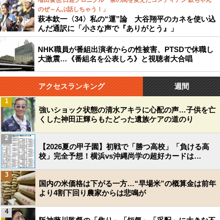
増田俊也 口述クロニクル「茶の間を変えたコメディアン 欽ちゃん
のぜ～んぶ話しちゃう！」
萩本欽一〈34〉私の“運”論 大谷翔平のカネを使い込
んだ通訳に「小さな声で『ありがとう』」
NHK職員が番組出演者からの性被害、PTSDで休職し
大激震…《番組名を公表しろ》と視聴者大合唱
アクセスランキング
週間
1
強いショック状態の清水アキラに心配の声…子供を亡
くした神田正輝らもたどった遺族ケアの道のり
2
【2026夏の甲子園】初戦で「勝つ高校」「負ける高
校」完全予想！横浜vs沖縄尚学の超好カードは…
3
国内の米価格は下がる一方…“早場米”の概算金は前年
より4割下回り農家からは悲鳴が
4