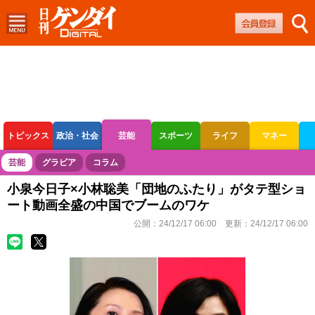
トピックス
政治・社会
芸能
スポーツ
ライフ
マネー
ボートレース
競輪
オートレース
芸能
グラビア
コラム
小泉今日子×小林聡美「団地のふたり」がタテ型ショ
ート動画全盛の中国でブームのワケ
公開：
24/12/17 06:00
更新：
24/12/17 06:00