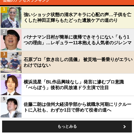
芸能のアクセスランキング
1
強いショック状態の清水アキラに心配の声…子供を亡
くした神田正輝らもたどった遺族ケアの道のり
2
バナナマン日村が簡単に復帰できそうにない「もう1
つの理由」…レギュラー11本抱える人気者のジレンマ
3
石原プロ「炊き出しの流儀」 被災地一番乗りがエラい
わけではない
4
横浜流星「BL作品興味なし」発言に滲むプロ意識
「べらぼう」後初の民放連ドラ主演で注目
5
佐藤二朗は信州大経済学部から就職氷河期にリクルー
トに入社も、わずか1日で辞めて役者の道へ
もっとみる