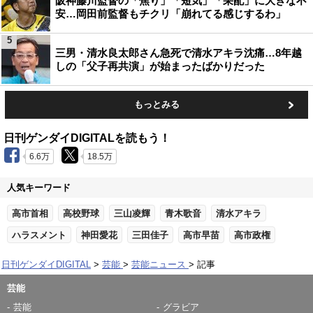
阪神藤川監督の「焦り」「短気」「采配」に大きな不
安…岡田前監督もチクリ「崩れてる感じするわ」
5
三男・清水良太郎さん急死で清水アキラ沈痛…8年越
しの「父子再共演」が始まったばかりだった
もっとみる
日刊ゲンダイDIGITALを読もう！
6.6万
18.5万
人気キーワード
高市首相
高校野球
三山凌輝
青木歌音
清水アキラ
ハラスメント
神田愛花
三田佳子
高市早苗
高市政権
日刊ゲンダイDIGITAL
芸能
芸能ニュース
記事
芸能
芸能
グラビア