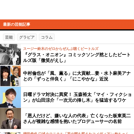
最新の芸能記事
芸能
グラビア
コラム
スージー鈴木のゼロからぜんぶ聴くビートルズ
『グラス・オニオン』コミックソング然としたビート
ルズ版「微笑がえし」
中村倫也が「風、薫る」に大貢献…妻・水卜麻美アナ
との「ずっと仲良く」「にこやかな」近況
日曜ドラマ対決に異変！ 玉森裕太「マイ・フィクショ
ン」が山田涼介「一次元の挿し木」を猛追するワケ
「恩人だけど、嫌いな人の代表」亡くなった板東英二
さんが複雑な感情を抱いたプロデューサーの名前