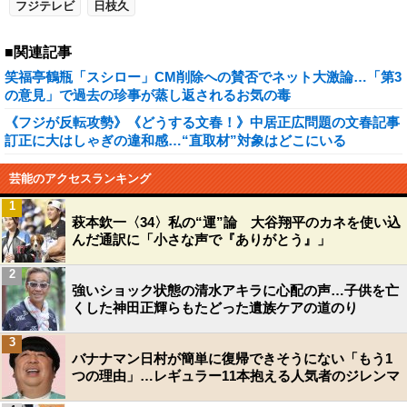
フジテレビ
日枝久
■関連記事
笑福亭鶴瓶「スシロー」CM削除への賛否でネット大激論…「第3
の意見」で過去の珍事が蒸し返されるお気の毒
《フジが反転攻勢》《どうする文春！》中居正広問題の文春記事
訂正に大はしゃぎの違和感…“直取材”対象はどこにいる
芸能のアクセスランキング
1
萩本欽一〈34〉私の“運”論 大谷翔平のカネを使い込
んだ通訳に「小さな声で『ありがとう』」
2
強いショック状態の清水アキラに心配の声…子供を亡
くした神田正輝らもたどった遺族ケアの道のり
3
バナナマン日村が簡単に復帰できそうにない「もう1
つの理由」…レギュラー11本抱える人気者のジレンマ