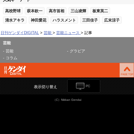
高校野球
萩本欽一
高市首相
三山凌輝
板東英二
清水アキラ
神田愛花
ハラスメント
三田佳子
広末涼子
日刊ゲンダイDIGITAL
芸能
芸能ニュース
記事
芸能
芸能
グラビア
コラム
表示切り替え
（C）Nikkan Gendai