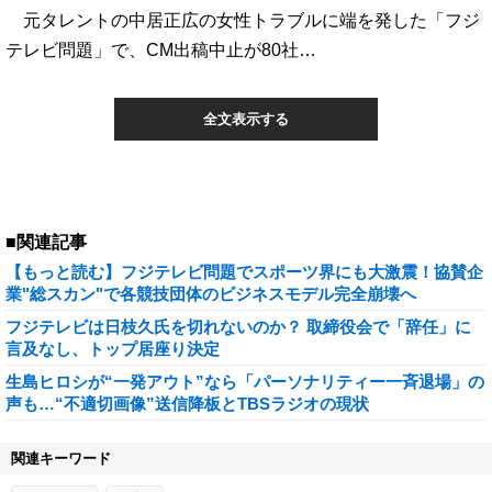
元タレントの中居正広の女性トラブルに端を発した「フジ
テレビ問題」で、CM出稿中止が80社…
全文表示する
■関連記事
【もっと読む】フジテレビ問題でスポーツ界にも大激震！協賛企
業"総スカン"で各競技団体のビジネスモデル完全崩壊へ
フジテレビは日枝久氏を切れないのか？ 取締役会で「辞任」に
言及なし、トップ居座り決定
生島ヒロシが“一発アウト”なら「パーソナリティー一斉退場」の
声も…“不適切画像”送信降板とTBSラジオの現状
関連キーワード