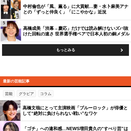
4
中村倫也が「風、薫る」に大貢献…妻・水卜麻美アナ
との「ずっと仲良く」「にこやかな」近況
5
高橋成美「渋幕→慶応」だけでは読み解けないズバ抜
けた回転の速さ 世界選手権ペアで日本人初の銅メダル
もっとみる
最新の芸能記事
芸能
グラビア
コラム
高橋文哉にとって主演映画「ブルーロック」が俳優と
して“絶対に負けられない戦い”なワケ
「ゴチ」への違和感…NEWS増田貴久の“すべり芸”は