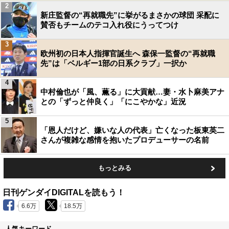
2
新庄監督の“再就職先”に挙がるまさかの球団 采配に
賛否もチームのテコ入れ役にうってつけ
3
欧州初の日本人指揮官誕生へ 森保一監督の“再就職
先”は「ベルギー1部の日系クラブ」一択か
4
中村倫也が「風、薫る」に大貢献…妻・水卜麻美アナ
との「ずっと仲良く」「にこやかな」近況
5
「恩人だけど、嫌いな人の代表」亡くなった板東英二
さんが複雑な感情を抱いたプロデューサーの名前
もっとみる
日刊ゲンダイDIGITALを読もう！
6.6万
18.5万
人気キーワード