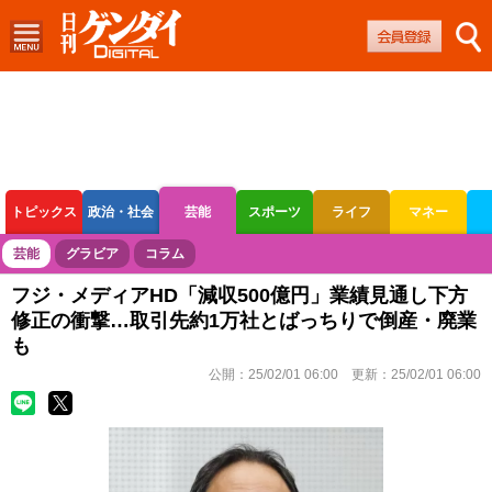
トピックス
政治・社会
芸能
スポーツ
ライフ
マネー
ボートレース
競輪
オートレース
芸能
グラビア
コラム
フジ・メディアHD「減収500億円」業績見通し下方
修正の衝撃…取引先約1万社とばっちりで倒産・廃業
も
公開：
25/02/01 06:00
更新：
25/02/01 06:00