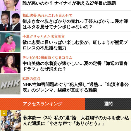
誰が悪いのか？ ナイナイが抱える27年目の課題
桧山珠美 あれもこれも言わせて
街歩き食べ歩きばかりの売れっ子芸人ばかり…漫才師
はネタを見せてナンボじゃないの？
今週グサッときた名言珍言
欲に忠実に目いっぱい楽しむ姿が、紅しょうが熊元プ
ロレスの不思議な魅力
テレビが10倍面白くなるコラム
中山美穂の水着姿が懐かしい…夏の定番「海辺の青春
ドラマ」なぜ消えた？
話題の焦点
NHK性加害問題めぐり"犯人探し”過熱…「出演者非公
表」のジレンマ、組織が直面する難題
アクセスランキング
週間
1
萩本欽一〈34〉私の“運”論 大谷翔平のカネを使い込
んだ通訳に「小さな声で『ありがとう』」