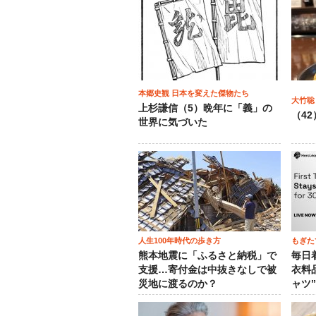
本郷史観 日本を変えた傑物たち
大竹聡
上杉謙信（5）晩年に「義」の
（4
世界に気づいた
人生100年時代の歩き方
もぎた
熊本地震に「ふるさと納税」で
毎日
支援…寄付金は中抜きなしで被
衣料
災地に渡るのか？
ャツ