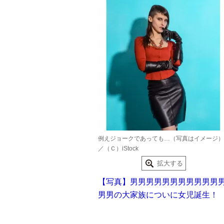
例えジョークであっても…（写真はイメージ）
／（Ｃ）iStock
拡大する
【写真】男男男男男男男男男男男
男男の大家族についに女児誕生！