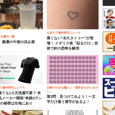
もぎたて海外仰天ニュース
 大酒の一滴
痛くない“永久タトゥー”が登
2）酷暑の午後の涼み酒
場！ イギリス発「貼るだけ」技
術で針の恐怖を解消
て海外仰天ニュース
10秒でできる脳トレ「漢字まちがいさが
し」
着ても1カ月洗濯不要？ 米
第3問 見つけてみよう！一文
品メーカー開発“奇跡のTシ
字だけ違う漢字があるよ！
”の秘密は生地にあり