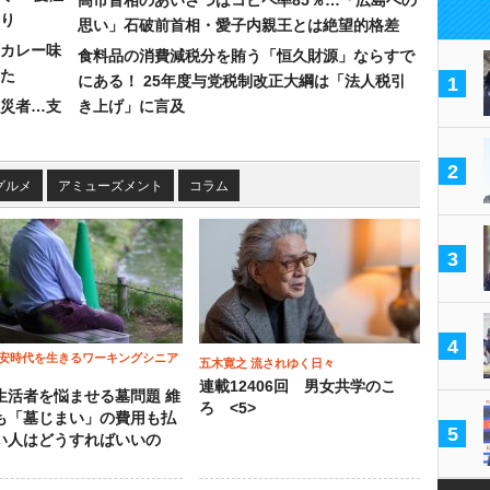
高市首相のあいさつはコピペ率85％…「広島への
り
思い」石破前首相・愛子内親王とは絶望的格差
カレー味
食料品の消費減税分を賄う「恒久財源」ならすで
た
にある！ 25年度与党税制改正大綱は「法人税引
1
災者…支
き上げ」に言及
2
グルメ
アミューズメント
コラム
3
4
安時代を生きるワーキングシニア
五木寛之 流されゆく日々
連載12406回 男女共学のこ
生活者を悩ませる墓問題 維
ろ <5>
も「墓じまい」の費用も払
5
い人はどうすればいいの