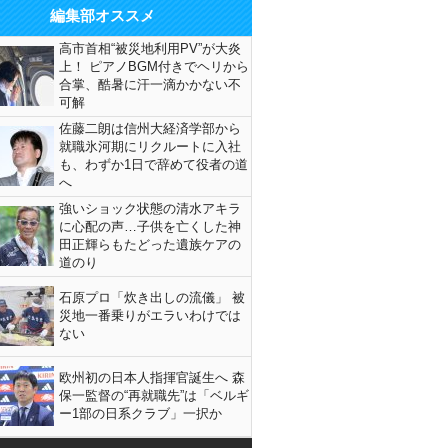
編集部オススメ
高市首相“被災地利用PV”が大炎
上！ ピアノBGM付きでヘリから
合掌、酷暑に汗一滴かかない不
可解
佐藤二朗は信州大経済学部から
就職氷河期にリクルートに入社
も、わずか1日で辞めて役者の道
へ
強いショック状態の清水アキラ
に心配の声…子供を亡くした神
田正輝らもたどった遺族ケアの
道のり
石原プロ「炊き出しの流儀」 被
災地一番乗りがエラいわけでは
ない
欧州初の日本人指揮官誕生へ 森
保一監督の“再就職先”は「ベルギ
ー1部の日系クラブ」一択か