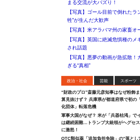
まる交流が大バズり！
【写真】ゴール目前で倒れたラン
牲”が生んだ大歓声
【写真】米アラバマ州の家畜オ
【写真】英国に絶滅危惧種のメ
され話題
【写真】悪夢の動画が急拡散！
ぎる“真相”
政治・社会
芸能
スポーツ
“財政のプロ”斎藤元彦知事はなぜ粉飾
算見抜けず？ 兵庫県が都道府県で初の
化団体」転落危機
軍事大国がなぜ？ 米が「兵器枯渇」で
は継続困難…トランプ大統領がヘグセス
に激怒！
OTC類似薬「追加負担免除」の“落とし