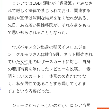
ロシアではLGBT
運動
が「過激派」とみなさ
れて厳しく法律で禁じられており、関連する
活動や宣伝は深刻な結果を招く恐れがある。
先日、ある若い男性移民が、それを身をもっ
て思い知らされることとなった。
ウズベキスタン出身の移民イスロムジョ
ン・グルモフさんは昨年9月、ネット販売され
ていた
女性
用のレザースカートに対し、自身
の着用写真を添付したレビューを投稿。「素
晴らしいスカート！ 体形の欠点だけでな
く、私が男性であることすら隠してくれま
男
す」という内容だった。
ジョークだったらしいのだが、ロシア当局