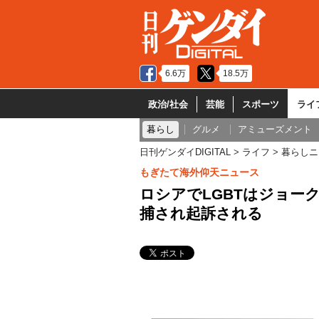
6.6万
18.5万
政治/社会
芸能
スポーツ
ライ
暮らし
グルメ
アミューズメント
日刊ゲンダイDIGITAL
ライフ
暮らしニ
もぎたて海外仰天ニュース
ロシアでLGBTはジョー
捕され起訴される