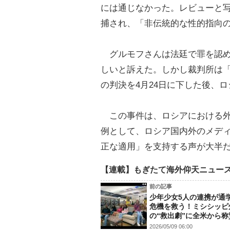
には通じなかった。レビューと
捕され、「非伝統的な性的指向
グルモフさんは法廷で罪を認め
しいと訴えた。しかし裁判所は「
の判決を4月24日に下した後、
この事件は、ロシアにおける外国
例として、ロシア国内外のメデ
正な適用」を支持する声が大半
【連載】もぎたて海外仰天ニュー
前の記事
少年少女5人の連携が通
危機を救う！ミシシッピ
の“救出劇”に全米から称
2026/05/09 06:00