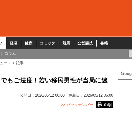
フ
経済
健康
コミック
競馬
公営競技
書籍
コラム
ュース
記事
クでもご法度！若い移民男性が当局に逮
公開日：
2026/05/12 06:00
更新日：
2026/05/12 06:00
>> バックナンバー
印刷