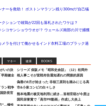
ナーを救助！ ボストンマラソン残り300mの“自己犠
ークションで雄鶏が22回も落札されたワケは？
キシコサンショウウオが？ ウェールズ南部の川で捕獲
カメラを付けて働かせるインド衣料工場のブラック過
マネー
健康
BOOKS
まがいの決
シリーズ 保阪メモ「昭和史余話」（12）松岡外
「早期健全
相人事こそが宣戦布告通知遅れの間接的原因
偽善の8月が始まった 非核三原則を踏みにじる高
イラン戦争
市&小泉コンビの白々しさ
国防長官
熊本地震の被災地利用に続き…首相官邸が今度は
国民栄誉賞で「高市PR動画」作成し大炎上
穴”…慢性