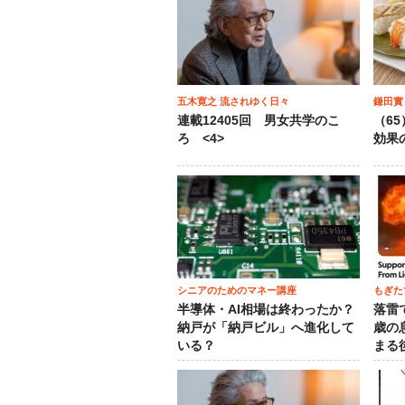
五木寛之 流されゆく日々
鎌田實
連載12405回 男女共学のこ
（6
ろ <4>
効果
シニアのためのマネー講座
もぎた
半導体・AI相場は終わったか？
落雷
納戸が「納戸ビル」へ進化して
歳の
いる？
まる