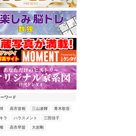
キーワード
球
高市首相
三山凌輝
青木歌音
キラ
ハラスメント
三田佳子
権
高市早苗
大岩剛