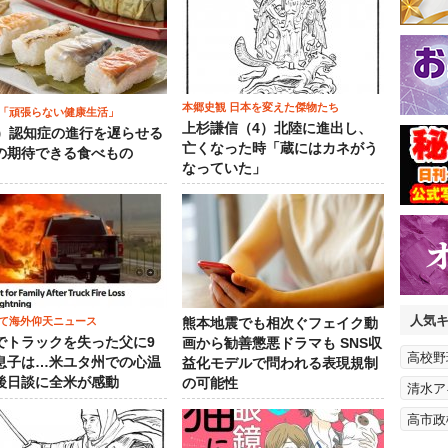
本郷史観 日本を変えた傑物たち
「頑張らない健康生活」
上杉謙信（4）北陸に進出し、
5）認知症の進行を遅らせる
亡くなった時「蔵にはカネがう
の期待できる食べもの
なっていた」
人気
て海外仰天ニュース
熊本地震でも相次ぐフェイク動
でトラックを失った父に9
画から勧善懲悪ドラマも SNS収
高校野
息子は…米ユタ州での心温
益化モデルで問われる表現規制
後日談に全米が感動
の可能性
清水ア
高市政