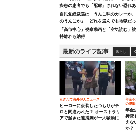
疾患の患者でも「配慮」されない恐れあ
自民党総裁選は「うんこ味のカレーか、
のうんこか」 どれを選んでも地獄だっ
「高市中心」視察動画と「空気読む」被
持離れも納得
最新のライフ記事
暮らし
もぎたて海外仰天ニュース
年金不
の懊悩
ヒーローに仮装したつもりがテ
年金
ロと間違われた？ オーストラリ
持費
アで起きた逮捕劇が一大騒動に
えな
か？