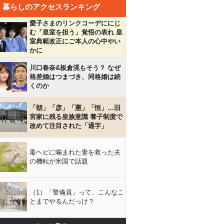
暮らしのアクセスランキング
愛子さまのリンクコーデににじ
む「皇室を担う」覚悟の表れ 皇
室典範改正にご本人の心中やい
かに
川口春奈&板倉滉もそう？ なぜ
格差婚はつまづき、同格婚は続
くのか
「朝」「彦」「憲」「恒」…旧
宮家に残る皇族意識 養子制度で
改めて注目された「通字」
毒ヘビに噛まれた妻を救った夫
の機転が米国で話題
（1）「警備員」って、こんなこ
とまでやるんだっけ？