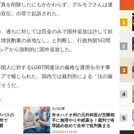
写真を削除したにもかかわらず、グルモフさんは逮
の宣伝」の罪で起訴された。
1
、過ちに対しては罰金のみで国外追放は許して欲
情状酌量の余地なし」と判断し、行政拘留5日間
2
ロシアから強制的に国外追放した。
人に対するLGBT関連法の厳格な運用を示す事
3
ィアで報じられた。国内では裁判所による「法の厳
だそうだ。
4
ス
次の記事
学バスの
米オハイオ州の元外科医が交際相
5
州で
手に無理やり中絶薬を！裁判で有
賛
罪認め改めて全米で批判集まる
2026/05/13 05:59