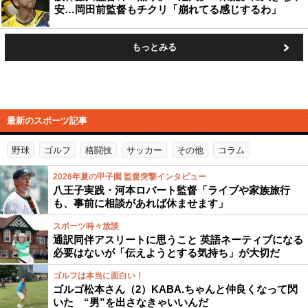
安…岡田前監督もチクリ「崩れてる感じするわ」
もっとみる
最新のスポーツ記事
野球
ゴルフ
格闘技
サッカー
その他
コラム
2026年夏の甲子園 監督突撃インタビュー
八王子実践・河本ロバート監督「ライブや家族旅行
も、事前に相談があれば休ませます」
スポーツ時々放談
通訳同伴アスリートに思うこと 英語ネーティブになる
必要はないが「伝えようとする気持ち」が大切だ
ゴルフは本当に面白い！
ゴルゴ松本さん（2）KABA.ちゃんと仲良くなって閃
いた “男”を出さなきゃいいんだ