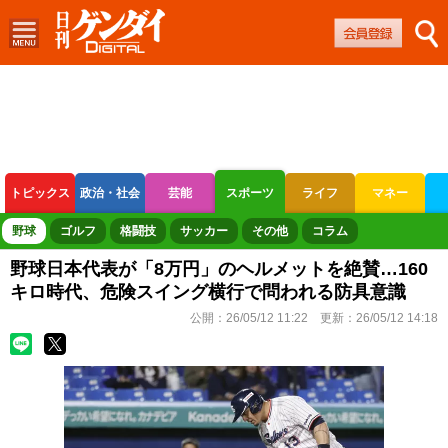
トピックス
政治・社会
芸能
スポーツ
ライフ
マネー
ボートレース
競輪
オートレース
野球
ゴルフ
格闘技
サッカー
その他
コラム
野球日本代表が「8万円」のヘルメットを絶賛…160
キロ時代、危険スイング横行で問われる防具意識
公開：
26/05/12 11:22
更新：
26/05/12 14:18