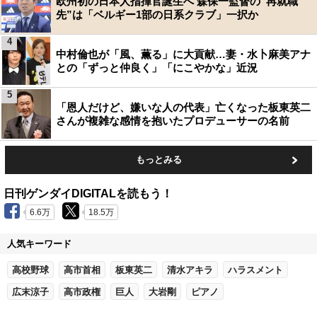
欧州初の日本人指揮官誕生へ 森保一監督の“再就職
先”は「ベルギー1部の日系クラブ」一択か
4
中村倫也が「風、薫る」に大貢献…妻・水卜麻美アナ
との「ずっと仲良く」「にこやかな」近況
5
「恩人だけど、嫌いな人の代表」亡くなった板東英二
さんが複雑な感情を抱いたプロデューサーの名前
もっとみる
日刊ゲンダイDIGITALを読もう！
6.6万
18.5万
人気キーワード
高校野球
高市首相
板東英二
清水アキラ
ハラスメント
広末涼子
高市政権
巨人
大岩剛
ピアノ