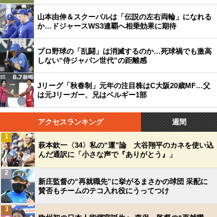
山本由伸＆スクーバルは「伝説の左右両輪」になれる
か…ドジャースWS3連覇へ相乗効果に期待
プロ野球の「乱闘」は消滅するのか…死球禍でも激高
しない“侍ジャパン世代”の距離感
Jリーグ「秋春制」元年の注目株はC大阪20歳MF…父
は元Jリーガー、兄はベルギー1部
アクセスランキング
週間
1
萩本欽一〈34〉私の“運”論 大谷翔平のカネを使い込
んだ通訳に「小さな声で『ありがとう』」
2
新庄監督の“再就職先”に挙がるまさかの球団 采配に
賛否もチームのテコ入れ役にうってつけ
3