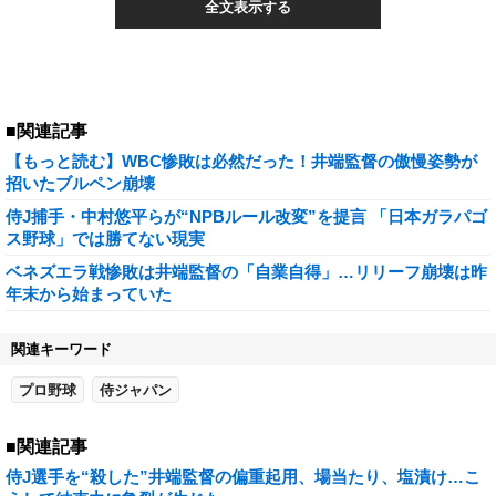
全文表示する
■関連記事
【もっと読む】WBC惨敗は必然だった！井端監督の傲慢姿勢が
招いたブルペン崩壊
侍J捕手・中村悠平らが“NPBルール改変”を提言 「日本ガラパゴ
ス野球」では勝てない現実
ベネズエラ戦惨敗は井端監督の「自業自得」…リリーフ崩壊は昨
年末から始まっていた
関連キーワード
プロ野球
侍ジャパン
■関連記事
侍J選手を“殺した”井端監督の偏重起用、場当たり、塩漬け…こ