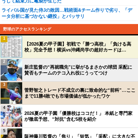
うして結束力に亀裂が生じた
ライバル国が見た侍Jの敗因…戦術面&チーム作りで劣り、「デ
ータ分析に基づかない継投」とバッサリ
野球のアクセスランキング
1
【2026夏の甲子園】初戦で「勝つ高校」「負ける高
校」完全予想！横浜vs沖縄尚学の超好カードは…
2
新庄監督の“再就職先”に挙がるまさかの球団 采配に
賛否もチームのテコ入れ役にうってつけ
3
菅野智之トレード不成立の裏に致命的な“前科”…ここ
まで11勝4敗でも市場価値が低かったワケ
4
2026夏の甲子園「優勝校はココだ！」 本紙と専門家
が徹底予想、“対抗”含む5校を紹介
5
阪神藤川監督の「焦り」「短気」「采配」に大きな不