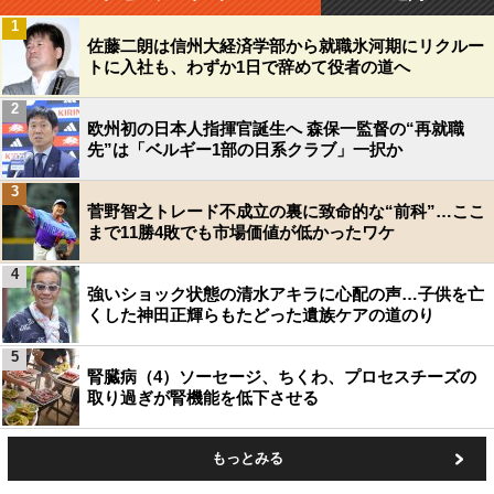
1
佐藤二朗は信州大経済学部から就職氷河期にリクルー
トに入社も、わずか1日で辞めて役者の道へ
2
欧州初の日本人指揮官誕生へ 森保一監督の“再就職
先”は「ベルギー1部の日系クラブ」一択か
3
菅野智之トレード不成立の裏に致命的な“前科”…ここ
まで11勝4敗でも市場価値が低かったワケ
4
強いショック状態の清水アキラに心配の声…子供を亡
くした神田正輝らもたどった遺族ケアの道のり
5
腎臓病（4）ソーセージ、ちくわ、プロセスチーズの
取り過ぎが腎機能を低下させる
もっとみる