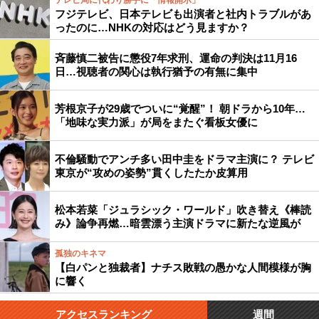
テレビ局に代わり勝手に「情報開示」
フジテレビ、日本テレビも出演者と社内トラブルがあ
ったのに…NHKの対応はどう見ますか？
斉藤慎二被告に懲役7年求刑、運命の判決は11月16
日…視聴者の関心は執行猶予の有無に集中
芳根京子が29歳でついに“覚醒”！ 朝ドラから10年…
「地味な実力派」が局をまたぐ看板女優に
不倫騒動でアンチ多い田中圭をドラマ主演に？ テレビ
東京が“攻めの姿勢”貫くしたたか皮算用
松本若菜「ジュラシック・ワールド」吹き替え《棒読
み》論争再燃…暗雲漂う主演ドラマに新たな逆風が
孤独のキネマ
【白パンと独裁者】ナチス敗戦の愚かな人間模様が胸
に響く
アクセスランキング
週間