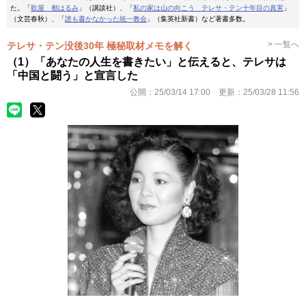
た。「
歌屋 都はるみ
」（講談社）、「
私の家は山の向こう テレサ・テン十年目の真実
」
（文芸春秋）、「
誰も書かなかった統一教会
」（集英社新書）など著書多数。
> 一覧へ
テレサ・テン没後30年 極秘取材メモを解く
（1）「あなたの人生を書きたい」と伝えると、テレサは
「中国と闘う」と宣言した
公開：
25/03/14 17:00
更新：
25/03/28 11:56