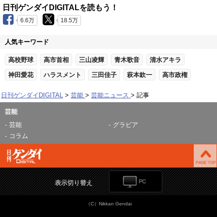
日刊ゲンダイDIGITALを読もう！
6.6万
18.5万
人気キーワード
高校野球
高市首相
三山凌輝
青木歌音
清水アキラ
神田愛花
ハラスメント
三田佳子
萩本欽一
高市政権
日刊ゲンダイDIGITAL
芸能
芸能ニュース
記事
芸能
芸能
グラビア
コラム
表示切り替え
（C）Nikkan Gendai