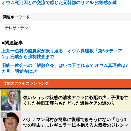
オウム死刑囚との交流で感じた元幹部のリアル 劣等感が鍵
関連キーワード
テレサ・テン
■関連記事
上九一色村の酪農家が振り返る…オウム真理教「第6サティア
ン」完成から強制捜査まで
旧統一教会への「解散命令」はいつ下される？ オウム真理教は7
カ月、明覚寺は3年
芸能のアクセスランキング
1
強いショック状態の清水アキラに心配の声…子供を亡
くした神田正輝らもたどった遺族ケアの道のり
2
バナナマン日村が簡単に復帰できそうにない「もう1
つの理由」…レギュラー11本抱える人気者のジレンマ