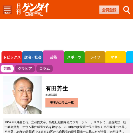
トピックス
政治・社会
芸能
スポーツ
ライフ
マネー
ボートレース
競輪
オートレース
芸能
グラビア
コラム
有田芳生
衆議院議員
著者のコラム一覧
1952年2月生まれ。立命館大卒。出版社勤務を経てフリージャーナリストに。霊感商法、統
一教会批判、オウム事件報道で名を馳せる。2010年の参院選で民主党から比例候補で出馬し
初当選。24年の衆院選では東京24区から自民党の萩生田光一に挑んだが惜敗、比例復活し