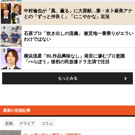
3
中村倫也が「風、薫る」に大貢献…妻・水卜麻美アナ
との「ずっと仲良く」「にこやかな」近況
4
石原プロ「炊き出しの流儀」 被災地一番乗りがエラい
わけではない
5
横浜流星「BL作品興味なし」発言に滲むプロ意識
「べらぼう」後初の民放連ドラ主演で注目
もっとみる
最新の芸能記事
芸能
グラビア
コラム