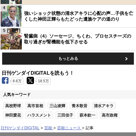
4
強いショック状態の清水アキラに心配の声…子供を亡
くした神田正輝らもたどった遺族ケアの道のり
5
腎臓病（4）ソーセージ、ちくわ、プロセスチーズの
取り過ぎが腎機能を低下させる
もっとみる
日刊ゲンダイDIGITALを読もう！
6.6万
18.5万
人気キーワード
高校野球
高市首相
三山凌輝
青木歌音
清水アキラ
神田愛花
ハラスメント
三田佳子
萩本欽一
高市政権
日刊ゲンダイDIGITAL
芸能
芸能ニュース
記事