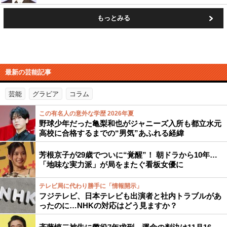
もっとみる
最新の芸能記事
芸能
グラビア
コラム
この有名人の意外な学歴 2026年夏
野球少年だった亀梨和也がジャニーズ入所も都立水元
高校に合格するまでの“男気”あふれる経緯
芳根京子が29歳でついに“覚醒”！ 朝ドラから10年…
「地味な実力派」が局をまたぐ看板女優に
テレビ局に代わり勝手に「情報開示」
フジテレビ、日本テレビも出演者と社内トラブルがあ
ったのに…NHKの対応はどう見ますか？