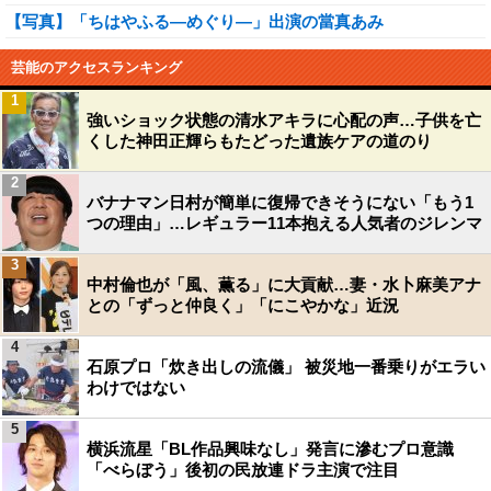
【写真】「ちはやふる―めぐり―」出演の當真あみ
芸能のアクセスランキング
1
強いショック状態の清水アキラに心配の声…子供を亡
くした神田正輝らもたどった遺族ケアの道のり
2
バナナマン日村が簡単に復帰できそうにない「もう1
つの理由」…レギュラー11本抱える人気者のジレンマ
3
中村倫也が「風、薫る」に大貢献…妻・水卜麻美アナ
との「ずっと仲良く」「にこやかな」近況
4
石原プロ「炊き出しの流儀」 被災地一番乗りがエラい
わけではない
5
横浜流星「BL作品興味なし」発言に滲むプロ意識
「べらぼう」後初の民放連ドラ主演で注目