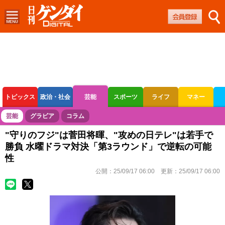
トピックス
政治・社会
芸能
スポーツ
ライフ
マネー
ボートレース
競輪
オートレース
芸能
グラビア
コラム
"守りのフジ"は菅田将暉、"攻めの日テレ"は若手で
勝負 水曜ドラマ対決「第3ラウンド」で逆転の可能
性
公開：
25/09/17 06:00
更新：
25/09/17 06:00