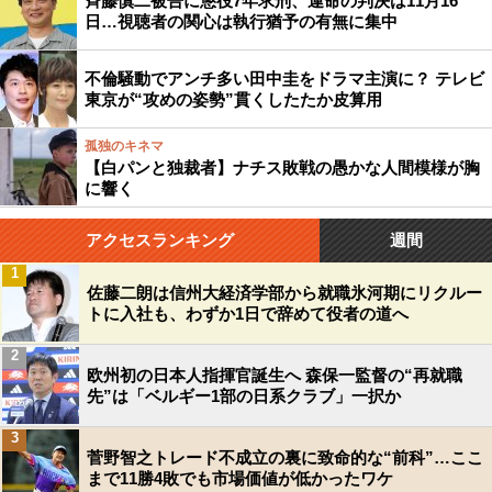
斉藤慎二被告に懲役7年求刑、運命の判決は11月16
日…視聴者の関心は執行猶予の有無に集中
不倫騒動でアンチ多い田中圭をドラマ主演に？ テレビ
東京が“攻めの姿勢”貫くしたたか皮算用
孤独のキネマ
【白パンと独裁者】ナチス敗戦の愚かな人間模様が胸
に響く
アクセスランキング
週間
1
佐藤二朗は信州大経済学部から就職氷河期にリクルー
トに入社も、わずか1日で辞めて役者の道へ
2
欧州初の日本人指揮官誕生へ 森保一監督の“再就職
先”は「ベルギー1部の日系クラブ」一択か
3
菅野智之トレード不成立の裏に致命的な“前科”…ここ
まで11勝4敗でも市場価値が低かったワケ