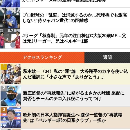
プロ野球の「乱闘」は消滅するのか…死球禍でも激高
しない“侍ジャパン世代”の距離感
Jリーグ「秋春制」元年の注目株はC大阪20歳MF…父
は元Jリーガー、兄はベルギー1部
アクセスランキング
週間
1
萩本欽一〈34〉私の“運”論 大谷翔平のカネを使い込
んだ通訳に「小さな声で『ありがとう』」
2
新庄監督の“再就職先”に挙がるまさかの球団 采配に
賛否もチームのテコ入れ役にうってつけ
3
欧州初の日本人指揮官誕生へ 森保一監督の“再就職
先”は「ベルギー1部の日系クラブ」一択か