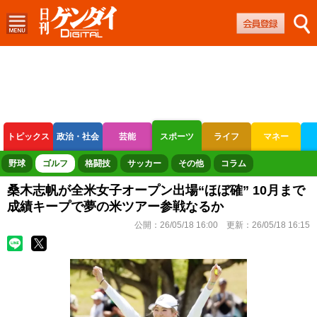
トピックス
政治・社会
芸能
スポーツ
ライフ
マネー
ボートレース
競輪
オートレース
野球
ゴルフ
格闘技
サッカー
その他
コラム
桑木志帆が全米女子オープン出場“ほぼ確” 10月まで
成績キープで夢の米ツアー参戦なるか
公開：
26/05/18 16:00
更新：
26/05/18 16:15