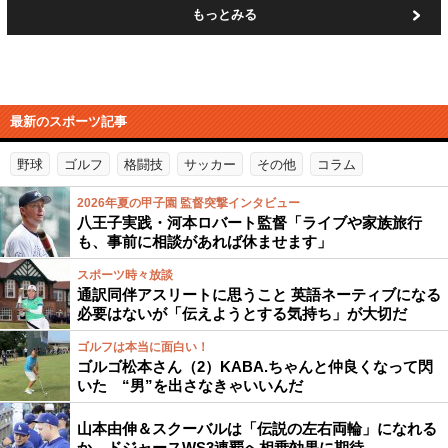
もっとみる
最新のスポーツ記事
野球
ゴルフ
格闘技
サッカー
その他
コラム
2026年夏の甲子園 監督突撃インタビュー
八王子実践・河本ロバート監督「ライブや家族旅行
も、事前に相談があれば休ませます」
スポーツ時々放談
通訳同伴アスリートに思うこと 英語ネーティブになる
必要はないが「伝えようとする気持ち」が大切だ
ゴルフは本当に面白い！
ゴルゴ松本さん（2）KABA.ちゃんと仲良くなって閃
いた “男”を出さなきゃいいんだ
山本由伸＆スクーバルは「伝説の左右両輪」になれる
か…ドジャースWS3連覇へ相乗効果に期待