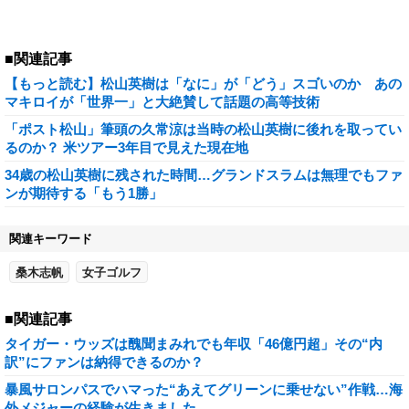
■関連記事
【もっと読む】松山英樹は「なに」が「どう」スゴいのか あの
マキロイが「世界一」と大絶賛して話題の高等技術
「ポスト松山」筆頭の久常涼は当時の松山英樹に後れを取ってい
るのか？ 米ツアー3年目で見えた現在地
34歳の松山英樹に残された時間…グランドスラムは無理でもファ
ンが期待する「もう1勝」
関連キーワード
桑木志帆
女子ゴルフ
■関連記事
タイガー・ウッズは醜聞まみれでも年収「46億円超」その“内
訳”にファンは納得できるのか？
暴風サロンパスでハマった“あえてグリーンに乗せない”作戦…海
外メジャーの経験が生きました