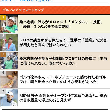
ゴルフのアクセスランキング
1
桑木志帆に誰もがメロメロ！「メンタル」「技術」
「愛嬌」3つの武器で全英制覇
2
JGTOの残念すぎる体たらく…選手の「営業」で試合
が増えたと喜んではいられない
3
桑木志帆が全英女子初制覇 プロ5年目の快挙に「本当
に信じられない。喜びでいっぱい」
4
ゴルゴ松本さん（1）ネプチューンに誘われた初ゴル
フは「妻と出会った時」のような感動があった
5
渋野日向子 全英女子オープン4年連続予選落ち…詰め
の甘さ露呈で浮上の兆し見えず