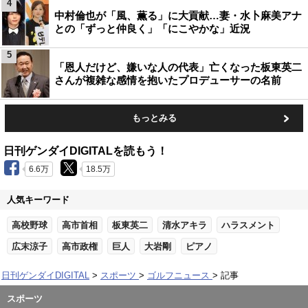
4
中村倫也が「風、薫る」に大貢献…妻・水卜麻美アナ
との「ずっと仲良く」「にこやかな」近況
5
「恩人だけど、嫌いな人の代表」亡くなった板東英二
さんが複雑な感情を抱いたプロデューサーの名前
もっとみる
日刊ゲンダイDIGITALを読もう！
6.6万
18.5万
人気キーワード
高校野球
高市首相
板東英二
清水アキラ
ハラスメント
広末涼子
高市政権
巨人
大岩剛
ピアノ
日刊ゲンダイDIGITAL
スポーツ
ゴルフニュース
記事
スポーツ