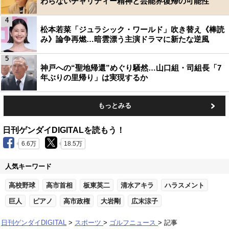
わらないチャリティー精神と芸能界復帰の可能性
4
松本若菜「ジュラシック・ワールド」吹き替え《棒読
み》論争再燃…暗雲漂う主演ドラマに新たな逆風
5
神戸への“聖地帰還”めぐり騒然…山口組・司組長「7
年ぶりの里帰り」は実現するか
もっとみる
日刊ゲンダイDIGITALを読もう！
6.6万
18.5万
人気キーワード
高校野球
高市首相
板東英二
清水アキラ
ハラスメント
巨人
ピアノ
高市政権
大岩剛
広末涼子
日刊ゲンダイDIGITAL
スポーツ
ゴルフニュース
記事