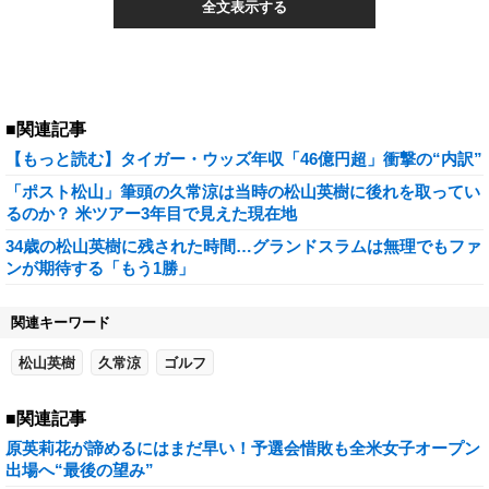
全文表示する
■関連記事
【もっと読む】タイガー・ウッズ年収「46億円超」衝撃の“内訳”
「ポスト松山」筆頭の久常涼は当時の松山英樹に後れを取ってい
るのか？ 米ツアー3年目で見えた現在地
34歳の松山英樹に残された時間…グランドスラムは無理でもファ
ンが期待する「もう1勝」
関連キーワード
松山英樹
久常涼
ゴルフ
■関連記事
原英莉花が諦めるにはまだ早い！予選会惜敗も全米女子オープン
出場へ“最後の望み”