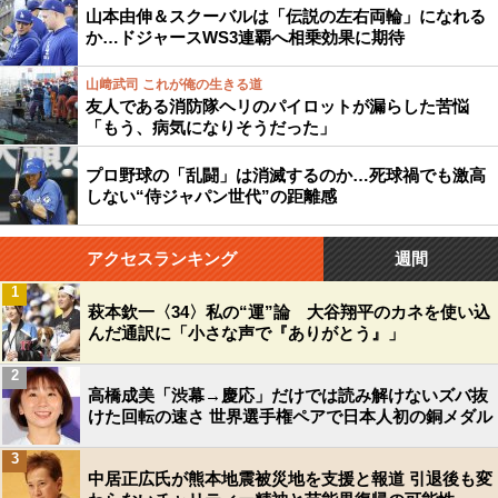
山本由伸＆スクーバルは「伝説の左右両輪」になれる
か…ドジャースWS3連覇へ相乗効果に期待
山﨑武司 これが俺の生きる道
友人である消防隊ヘリのパイロットが漏らした苦悩
「もう、病気になりそうだった」
プロ野球の「乱闘」は消滅するのか…死球禍でも激高
しない“侍ジャパン世代”の距離感
アクセスランキング
週間
1
萩本欽一〈34〉私の“運”論 大谷翔平のカネを使い込
んだ通訳に「小さな声で『ありがとう』」
2
高橋成美「渋幕→慶応」だけでは読み解けないズバ抜
けた回転の速さ 世界選手権ペアで日本人初の銅メダル
3
中居正広氏が熊本地震被災地を支援と報道 引退後も変