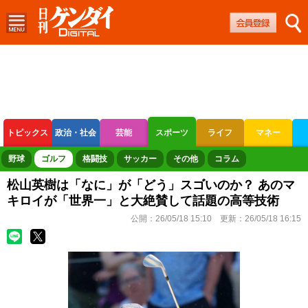
トピックス
政治・社会
芸能
スポーツ
ライフ
マネー
ボートレース
競輪
オートレース
野球
ゴルフ
格闘技
サッカー
その他
コラム
松山英樹は「なに」が「どう」スゴいのか？ あのマ
キロイが「世界一」と大絶賛して話題の高等技術
公開：
26/05/18 15:10
更新：
26/05/18 16:15