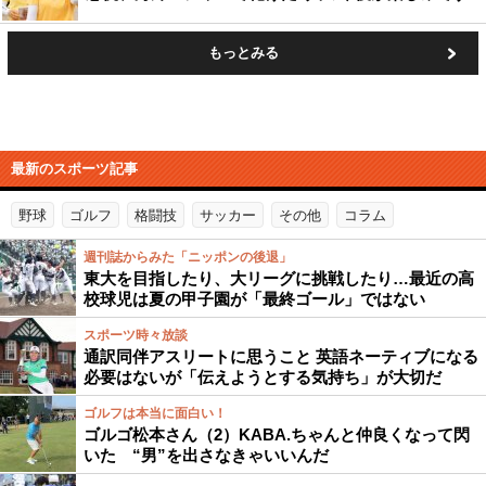
もっとみる
最新のスポーツ記事
野球
ゴルフ
格闘技
サッカー
その他
コラム
週刊誌からみた「ニッポンの後退」
東大を目指したり、大リーグに挑戦したり…最近の高
校球児は夏の甲子園が「最終ゴール」ではない
スポーツ時々放談
通訳同伴アスリートに思うこと 英語ネーティブになる
必要はないが「伝えようとする気持ち」が大切だ
ゴルフは本当に面白い！
ゴルゴ松本さん（2）KABA.ちゃんと仲良くなって閃
いた “男”を出さなきゃいいんだ