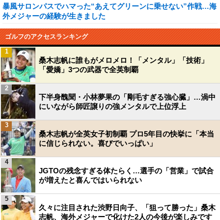
暴風サロンパスでハマった“あえてグリーンに乗せない”作戦…海
外メジャーの経験が生きました
ゴルフのアクセスランキング
1
桑木志帆に誰もがメロメロ！「メンタル」「技術」
「愛嬌」3つの武器で全英制覇
2
下半身醜聞・小林夢果の「剛毛すぎる強心臓」…渦中
にいながら師匠譲りの強メンタルで上位浮上
3
桑木志帆が全英女子初制覇 プロ5年目の快挙に「本当
に信じられない。喜びでいっぱい」
4
JGTOの残念すぎる体たらく…選手の「営業」で試合
が増えたと喜んではいられない
5
久々に注目された渋野日向子、「狙って勝った」桑木
志帆、海外メジャーで化けた2人の今後が楽しみです