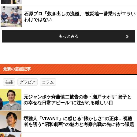
5
石原プロ「炊き出しの流儀」 被災地一番乗りがエラい
わけではない
もっとみる
最新の芸能記事
芸能
グラビア
コラム
元ジャンポケ斉藤慎二被告の妻・瀬戸サオリ“息子と
の幸せな日常アピール”に注がれる厳しい目
堺雅人「VIVANT」に感じる“懐かしさ”の正体…視聴
者を誘う“昭和劇画”の魅力と考察合戦の先に待つ課題