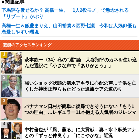
■関連記事
下馬評を覆せるか？ 高橋一生、「1人2役モノ」で懸念される
「リブート」かぶり
高橋一生＆飯豊まりえ、山田裕貴＆西野七瀬…令和は人気俳優も
恋愛しやすい環境
芸能のアクセスランキング
1
萩本欽一〈34〉私の“運”論 大谷翔平のカネを使い込
んだ通訳に「小さな声で『ありがとう』」
2
強いショック状態の清水アキラに心配の声…子供を亡
くした神田正輝らもたどった遺族ケアの道のり
3
バナナマン日村が簡単に復帰できそうにない「もう1
つの理由」…レギュラー11本抱える人気者のジレンマ
4
中村倫也が「風、薫る」に大貢献…妻・水卜麻美アナ
との「ずっと仲良く」「にこやかな」近況