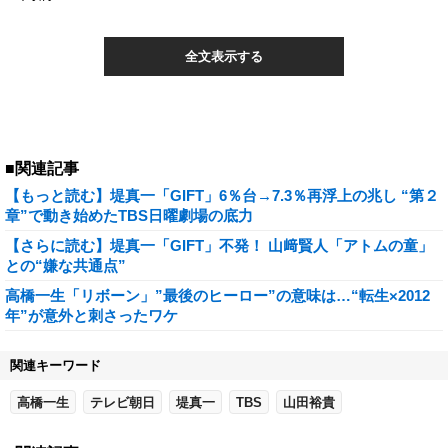
全文表示する
■関連記事
【もっと読む】堤真一「GIFT」6％台→7.3％再浮上の兆し “第２
章”で動き始めたTBS日曜劇場の底力
【さらに読む】堤真一「GIFT」不発！ 山﨑賢人「アトムの童」
との“嫌な共通点”
高橋一生「リボーン」”最後のヒーロー”の意味は…“転生×2012
年”が意外と刺さったワケ
関連キーワード
高橋一生
テレビ朝日
堤真一
TBS
山田裕貴