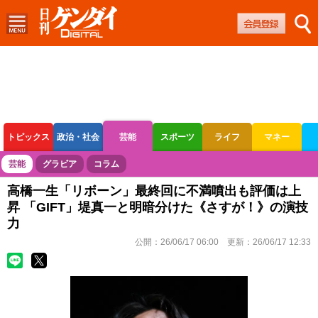
トピックス
政治・社会
芸能
スポーツ
ライフ
マネー
ボートレース
競輪
オートレース
芸能
グラビア
コラム
高橋一生「リボーン」最終回に不満噴出も評価は上
昇 「GIFT」堤真一と明暗分けた《さすが！》の演技
力
公開：
26/06/17 06:00
更新：
26/06/17 12:33