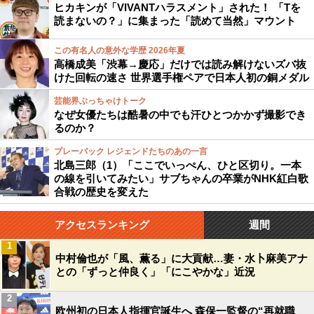
ヒカキンが「VIVANTハラスメント」された！ 「Tを
読まないの？」に集まった「読めて当然」マウント
この有名人の意外な学歴 2026年夏
高橋成美「渋幕→慶応」だけでは読み解けないズバ抜
けた回転の速さ 世界選手権ペアで日本人初の銅メダル
芸能界ぶっちゃけトーク
なぜ女優たちは酷暑の中でも汗ひとつかかず撮影でき
るのか？
プレーバック レジェンドたちのあの一言
北島三郎（1）「ここでいっぺん、ひと区切り。一本
の線を引いてみたい」サブちゃんの卒業がNHK紅白歌
合戦の歴史を変えた
アクセスランキング
週間
1
中村倫也が「風、薫る」に大貢献…妻・水卜麻美アナ
との「ずっと仲良く」「にこやかな」近況
2
欧州初の日本人指揮官誕生へ 森保一監督の“再就職