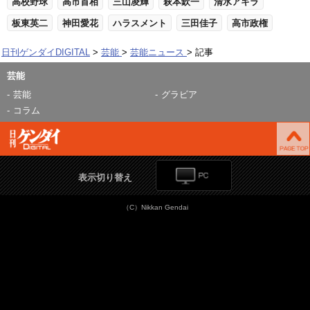
高校野球
高市首相
三山凌輝
萩本欽一
清水アキラ
板東英二
神田愛花
ハラスメント
三田佳子
高市政権
日刊ゲンダイDIGITAL
芸能
芸能ニュース
記事
芸能
芸能
グラビア
コラム
表示切り替え
（C）Nikkan Gendai