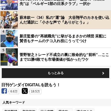
先”は「ベルギー1部の日系クラブ」一択か
3
萩本欽一〈34〉私の“運”論 大谷翔平のカネを使い込
んだ通訳に「小さな声で『ありがとう』」
4
新庄監督の“再就職先”に挙がるまさかの球団 采配に
賛否もチームのテコ入れ役にうってつけ
5
菅野智之トレード不成立の裏に致命的な“前科”…ここ
まで11勝4敗でも市場価値が低かったワケ
もっとみる
日刊ゲンダイDIGITALを読もう！
6.6万
18.5万
人気キーワード