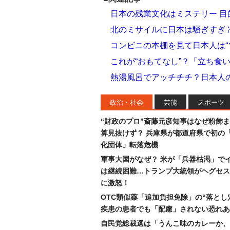
日本の残業文化はミステリー 
北のミサイルに日本は騒ぎすぎ
コンビニの本棚を見て日本人は“
これが“おもてなし”？「立ち食
熱湯風呂でアッチチチ？日本人
政治・社会
芸能
スポーツ
“財政のプロ”斎藤元彦知事はなぜ粉飾
算見抜けず？ 兵庫県が都道府県で初の
化団体」転落危機
軍事大国がなぜ？ 米が「兵器枯渇」で
は継続困難…トランプ大統領がヘグセス
に激怒！
OTC類似薬「追加負担免除」の“落とし
疾患の患者でも「配慮」されない恐れあ
自民党総裁選は「うんこ味のカレーか、