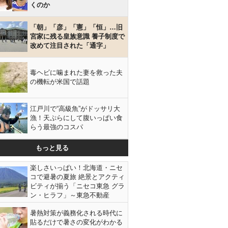
くのか
「朝」「彦」「憲」「恒」…旧
宮家に残る皇族意識 養子制度で
改めて注目された「通字」
毒ヘビに噛まれた妻を救った夫
の機転が米国で話題
江戸川で“高級魚”がドッサリ大
漁！天ぷらにして腹いっぱい食
らう最強のコスパ
もっと見る
楽しさいっぱい！北海道・ニセ
コで避暑の夏旅 絶景とアクティ
ビティが揃う「ニセコ東急 グラ
ン・ヒラフ」～東急不動産
暑熱対策が義務化される時代に
貼るだけで暑さの変化がわかる