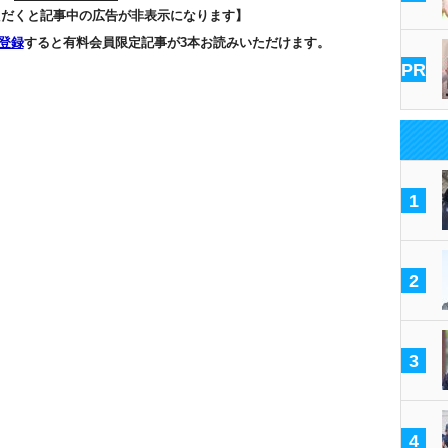
ただくと記事中の広告が非表示になります】
登録
すると有料会員限定記事が3本お読みいただけます。
PR
1
2
3
4