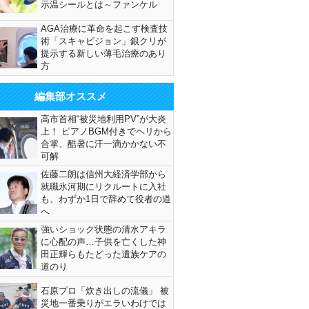
示温シールとは～ファンケル
AGA治療に革命を起こす検査技
術「スキャビジョン」銀クリが
提示する新しい薄毛治療のあり
方
編集部オススメ
高市首相“被災地利用PV”が大炎
上！ ピアノBGM付きでヘリから
合掌、酷暑に汗一滴かかない不
可解
佐藤二朗は信州大経済学部から
就職氷河期にリクルートに入社
も、わずか1日で辞めて役者の道
へ
強いショック状態の清水アキラ
に心配の声…子供を亡くした神
田正輝らもたどった遺族ケアの
道のり
石原プロ「炊き出しの流儀」 被
災地一番乗りがエラいわけでは