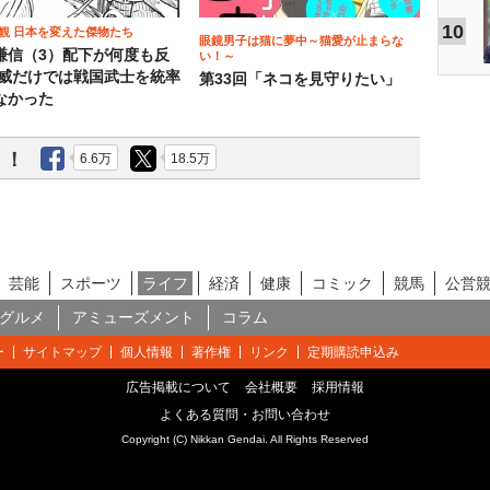
10
観 日本を変えた傑物たち
眼鏡男子は猫に夢中～猫愛が止まらな
謙信（3）配下が何度も反
い！～
権威だけでは戦国武士を統率
第33回「ネコを見守りたい」
なかった
う！
6.6万
18.5万
芸能
スポーツ
ライフ
経済
健康
コミック
競馬
公営
グルメ
アミューズメント
コラム
ー
サイトマップ
個人情報
著作権
リンク
定期購読申込み
広告掲載について
会社概要
採用情報
よくある質問・お問い合わせ
Copyright (C) Nikkan Gendai. All Rights Reserved