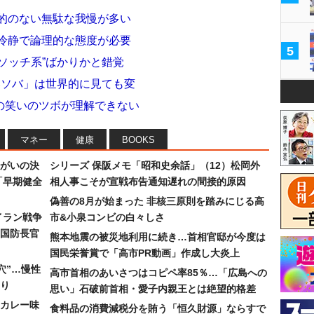
目的のない無駄な我慢が多い
 冷静で論理的な態度が必要
5
ソッチ系”ばかりかと錯覚
いソバ」は世界的に見ても変
の笑いのツボが理解できない
マネー
健康
BOOKS
まがいの決
シリーズ 保阪メモ「昭和史余話」（12）松岡外
「早期健全
相人事こそが宣戦布告通知遅れの間接的原因
偽善の8月が始まった 非核三原則を踏みにじる高
イラン戦争
市&小泉コンビの白々しさ
国防長官
熊本地震の被災地利用に続き…首相官邸が今度は
国民栄誉賞で「高市PR動画」作成し大炎上
穴”…慢性
高市首相のあいさつはコピペ率85％…「広島への
り
思い」石破前首相・愛子内親王とは絶望的格差
カレー味
食料品の消費減税分を賄う「恒久財源」ならすで