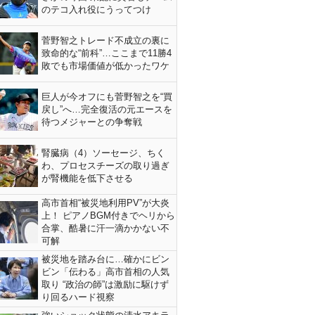
のテコ入れ役にうってつけ
菅野智之トレード不成立の裏に
致命的な“前科”…ここまで11勝4
敗でも市場価値が低かったワケ
巨人が今オフにも菅野智之を“買
戻し”へ…完全復活の元エースを
待つメジャーとの争奪戦
腎臓病（4）ソーセージ、ちく
わ、プロセスチーズの取り過ぎ
が腎機能を低下させる
高市首相“被災地利用PV”が大炎
上！ ピアノBGM付きでヘリから
合掌、酷暑に汗一滴かかない不
可解
被災地を踏み台に…確かにビン
ビン「伝わる」高市首相の人気
取り “政治の師”は激励に駆けず
り回るハード視察