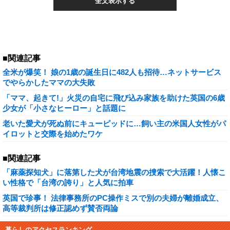
全文表示する
■関連記事
全米が爆笑！ 娘の1歳の誕生日に482人も招待…ネットサービス
でやらかしたママの大失敗
「ママ、起きて!」火災の自宅に飛び込み家族を助けた英国の6歳
少女が「小さなヒーロー」と話題に
老いた愛犬が死ぬ前にキューピッドに…飼い主の米国人女性がパ
イロットと交際を始めたワケ
■関連記事
「麻薬探知犬」に落第した犬が台湾地震の捜索で大活躍！人懐こ
い性格で「台湾の誇り」と人気に拍車
英国で珍事！ 法律事務所のPC操作ミスで別の夫婦が離婚成立、
高等裁判所は修正認めず賛否両論
暮らしのアクセスランキング