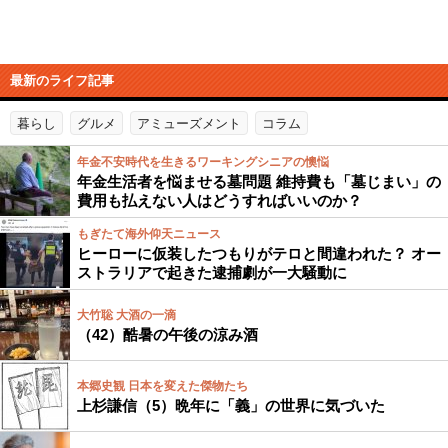
最新のライフ記事
暮らし
グルメ
アミューズメント
コラム
年金不安時代を生きるワーキングシニアの懊悩
年金生活者を悩ませる墓問題 維持費も「墓じまい」の
費用も払えない人はどうすればいいのか？
もぎたて海外仰天ニュース
ヒーローに仮装したつもりがテロと間違われた？ オー
ストラリアで起きた逮捕劇が一大騒動に
大竹聡 大酒の一滴
（42）酷暑の午後の涼み酒
本郷史観 日本を変えた傑物たち
上杉謙信（5）晩年に「義」の世界に気づいた