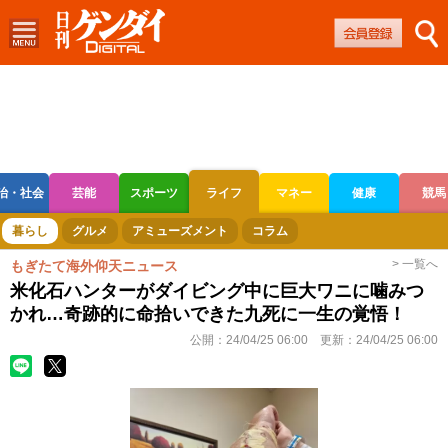
治・社会
芸能
スポーツ
ライフ
マネー
健康
競馬
ボートレース
競輪
オートレース
暮らし
グルメ
アミューズメント
コラム
> 一覧へ
もぎたて海外仰天ニュース
米化石ハンターがダイビング中に巨大ワニに噛みつ
かれ…奇跡的に命拾いできた九死に一生の覚悟！
公開：
24/04/25 06:00
更新：
24/04/25 06:00