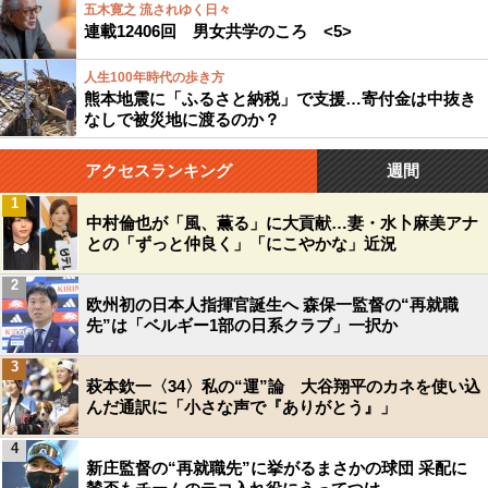
五木寛之 流されゆく日々
連載12406回 男女共学のころ <5>
人生100年時代の歩き方
熊本地震に「ふるさと納税」で支援…寄付金は中抜き
なしで被災地に渡るのか？
アクセスランキング
週間
1
中村倫也が「風、薫る」に大貢献…妻・水卜麻美アナ
との「ずっと仲良く」「にこやかな」近況
2
欧州初の日本人指揮官誕生へ 森保一監督の“再就職
先”は「ベルギー1部の日系クラブ」一択か
3
萩本欽一〈34〉私の“運”論 大谷翔平のカネを使い込
んだ通訳に「小さな声で『ありがとう』」
4
新庄監督の“再就職先”に挙がるまさかの球団 采配に