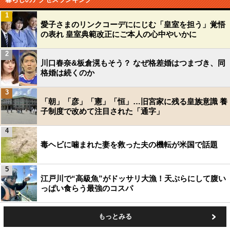
1
愛子さまのリンクコーデににじむ「皇室を担う」覚悟
の表れ 皇室典範改正にご本人の心中やいかに
2
川口春奈&板倉滉もそう？ なぜ格差婚はつまづき、同
格婚は続くのか
3
「朝」「彦」「憲」「恒」…旧宮家に残る皇族意識 養
子制度で改めて注目された「通字」
4
毒ヘビに噛まれた妻を救った夫の機転が米国で話題
5
江戸川で“高級魚”がドッサリ大漁！天ぷらにして腹い
っぱい食らう最強のコスパ
もっとみる