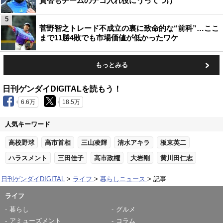
賛否もチームのテコ入れ役にうってつけ
5
菅野智之トレード不成立の裏に致命的な“前科”…ここ
まで11勝4敗でも市場価値が低かったワケ
もっとみる
日刊ゲンダイDIGITALを読もう！
6.6万
18.5万
人気キーワード
高校野球
高市首相
三山凌輝
清水アキラ
板東英二
ハラスメント
三田佳子
高市政権
大岩剛
黄川田仁志
日刊ゲンダイDIGITAL
ライフ
暮らしニュース
記事
ライフ
暮らし
グルメ
アミューズメント
コラム