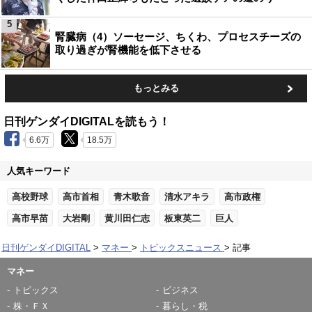
5
腎臓病（4）ソーセージ、ちくわ、プロセスチーズの
取り過ぎが腎機能を低下させる
もっとみる
日刊ゲンダイDIGITALを読もう！
6.6万
18.5万
人気キーワード
高校野球
高市首相
青木歌音
清水アキラ
高市政権
高市早苗
大岩剛
黄川田仁志
板東英二
巨人
日刊ゲンダイDIGITAL
マネー
トピックスニュース
記事
マネー
トピックス
ビジネス
株・ＦＸ
暮らし・税