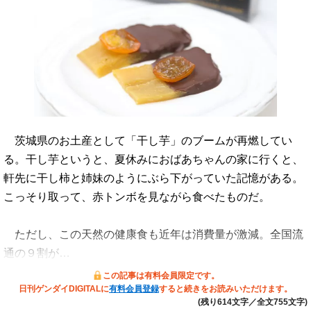
茨城県のお土産として「干し芋」のブームが再燃してい
る。干し芋というと、夏休みにおばあちゃんの家に行くと、
軒先に干し柿と姉妹のようにぶら下がっていた記憶がある。
こっそり取って、赤トンボを見ながら食べたものだ。
ただし、この天然の健康食も近年は消費量が激減。全国流
通の９割が…
この記事は有料会員限定です。
日刊ゲンダイDIGITALに
有料会員登録
すると続きをお読みいただけます。
(残り614文字／全文755文字)