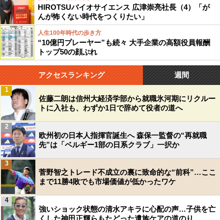
HIROTSUバイオサイエンス 広津崇亮社長（4）「が
んが怖くない時代をつくりたい」
人生100年時代の歩き方
“10億円プレーヤー”も続々 大手企業の高額役員報酬
トップ50の顔ぶれ
アクセスランキング
週間
1
佐藤二朗は信州大経済学部から就職氷河期にリクルー
トに入社も、わずか1日で辞めて役者の道へ
2
欧州初の日本人指揮官誕生へ 森保一監督の“再就職
先”は「ベルギー1部の日系クラブ」一択か
3
菅野智之トレード不成立の裏に致命的な“前科”…ここ
まで11勝4敗でも市場価値が低かったワケ
4
強いショック状態の清水アキラに心配の声…子供を亡
くした神田正輝らもたどった遺族ケアの道のり