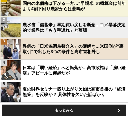
国内の米価格は下がる一方…“早場米”の概算金は前年
より4割下回り農家からは悲鳴が
2
農水省「備蓄米」早期買い戻しを断念…コメ暴落決定
的で業界は「もう手遅れ」と落胆
3
異例の「日米協調為替介入」の謎解き…米国側が”裏
取引”で出した3つの条件と高市首相外し
4
日本は「弱い経済」へと転落か…高市政権は「強い経
済」アピールに躍起だが
5
夏の財界セミナー盛り上がり欠如は高市首相の「経済
無策」を反映か？ 具体性を欠いた話ばかり
もっとみる