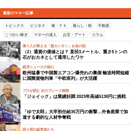
最新のマネー記事
トピックス
ビジネス
株・ＦＸ
暮らし・税
不動産
こづかい稼ぎ
マネーの達人
お宝・アート
コラム
億り人が教える「超カンタン」お金の話
（2）通貨の価値とは？ 直径3メートル、重さ5トンの
石がおカネとして通用したワケ
経済ニュースの核心
欧州猛暑で中国製エアコン爆売れの裏側 輸送時間短縮
に国際貨物列車「中欧班列」が大活躍
プロが読む 次のブレーク銘柄
「ジェイック」は業績好調 2023年高値5130円に挑戦
「ゆで太郎」大卒初任給35万円の衝撃…外食産業で加
速する劇的な人材争奪戦
語り部の経営者たち