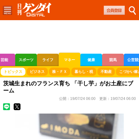
芸能
スポーツ
ライフ
マネー
健康
競馬
公営競
ボートレース
競輪
オートレース
トピックス
ビジネス
株・ＦＸ
暮らし・税
不動産
こづかい稼
茨城生まれのフランス育ち 「干し芋」がお土産にブ
ーム
公開：
19/07/24 06:00
更新：
19/07/24 06:00