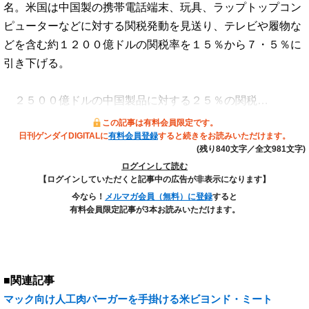
名。米国は中国製の携帯電話端末、玩具、ラップトップコン
ピューターなどに対する関税発動を見送り、テレビや履物な
どを含む約１２００億ドルの関税率を１５％から７・５％に
引き下げる。
２５００億ドルの中国製品に対する２５％の関税…
この記事は有料会員限定です。
日刊ゲンダイDIGITALに
有料会員登録
すると続きをお読みいただけます。
(残り840文字／全文981文字)
ログインして読む
【ログインしていただくと記事中の広告が非表示になります】
今なら！
メルマガ会員（無料）に登録
すると
有料会員限定記事が3本お読みいただけます。
■関連記事
マック向け人工肉バーガーを手掛ける米ビヨンド・ミート