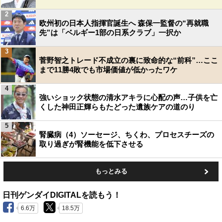
2
欧州初の日本人指揮官誕生へ 森保一監督の“再就職
先”は「ベルギー1部の日系クラブ」一択か
3
菅野智之トレード不成立の裏に致命的な“前科”…ここ
まで11勝4敗でも市場価値が低かったワケ
4
強いショック状態の清水アキラに心配の声…子供を亡
くした神田正輝らもたどった遺族ケアの道のり
5
腎臓病（4）ソーセージ、ちくわ、プロセスチーズの
取り過ぎが腎機能を低下させる
もっとみる
日刊ゲンダイDIGITALを読もう！
6.6万
18.5万