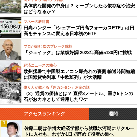
具体的な開発の中身は？ オープンしたら依存症や治安
はどうなるか？
マネーの教科書
円高ハンター「iシェアーズ円高フォーカスETF」は円
高をチャンスに変える日本初のETF
プロが読む 次のブレーク銘柄
「ジェイック」は業績好調 2023年高値5130円に挑戦
経済ニュースの核心
欧州猛暑で中国製エアコン爆売れの裏側 輸送時間短縮
に国際貨物列車「中欧班列」が大活躍
億り人が教える「超カンタン」お金の話
（2）通貨の価値とは？ 直径3メートル、重さ5トンの
石がおカネとして通用したワケ
アクセスランキング
週間
1
佐藤二朗は信州大経済学部から就職氷河期にリクルー
トに入社も、わずか1日で辞めて役者の道へ