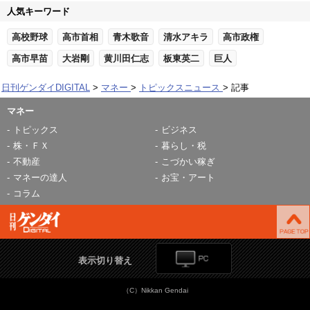
人気キーワード
高校野球
高市首相
青木歌音
清水アキラ
高市政権
高市早苗
大岩剛
黄川田仁志
板東英二
巨人
日刊ゲンダイDIGITAL
マネー
トピックスニュース
記事
マネー
トピックス
ビジネス
株・ＦＸ
暮らし・税
不動産
こづかい稼ぎ
マネーの達人
お宝・アート
コラム
表示切り替え
（C）Nikkan Gendai