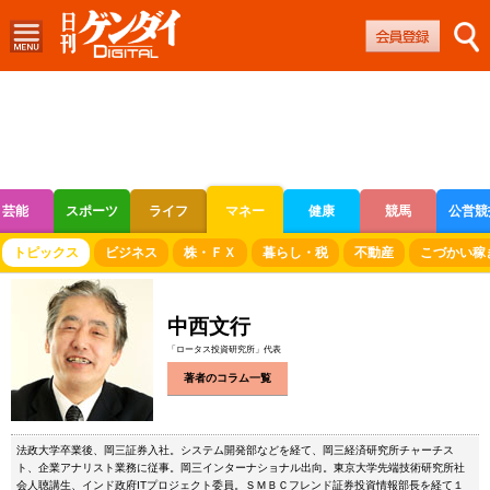
芸能
スポーツ
ライフ
マネー
健康
競馬
公営競
ボートレース
競輪
オートレース
トピックス
ビジネス
株・ＦＸ
暮らし・税
不動産
こづかい稼
中西文行
「ロータス投資研究所」代表
著者のコラム一覧
法政大学卒業後、岡三証券入社。システム開発部などを経て、岡三経済研究所チャーチス
ト、企業アナリスト業務に従事。岡三インターナショナル出向。東京大学先端技術研究所社
会人聴講生、インド政府ITプロジェクト委員。ＳＭＢＣフレンド証券投資情報部長を経て１