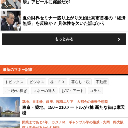
済」アピールに躍起だが
5
夏の財界セミナー盛り上がり欠如は高市首相の「経済
無策」を反映か？ 具体性を欠いた話ばかり
もっとみる
最新のマネー記事
トピックス
ビジネス
株・ＦＸ
暮らし・税
不動産
こづかい稼ぎ
マネーの達人
お宝・アート
コラム
築地、日本橋、銀座、臨海エリア 大都会の未来予想図
東京・築地、150～210メートルが7棟 新たな街は摩天
楼
開業まであと4年、カジノIR、ギャンブル学の権威・丸岡一郎大阪
商大学長が丸わかり解説