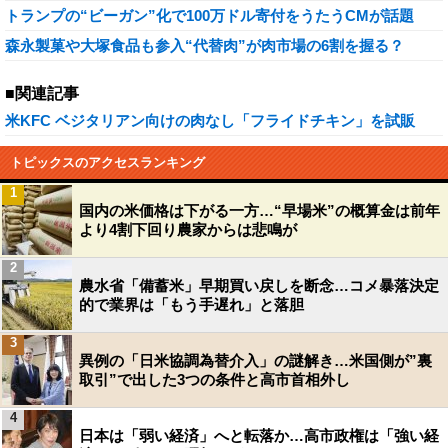
トランプの“ビーガン”化で100万ドル寄付をうたうCMが話題
森永製菓や大塚食品も参入“代替肉”が肉市場の6割を握る？
■関連記事
米KFC ベジタリアン向けの肉なし「フライドチキン」を試販
トピックスのアクセスランキング
1
国内の米価格は下がる一方…“早場米”の概算金は前年
より4割下回り農家からは悲鳴が
2
農水省「備蓄米」早期買い戻しを断念…コメ暴落決定
的で業界は「もう手遅れ」と落胆
3
異例の「日米協調為替介入」の謎解き…米国側が”裏
取引”で出した3つの条件と高市首相外し
4
日本は「弱い経済」へと転落か…高市政権は「強い経