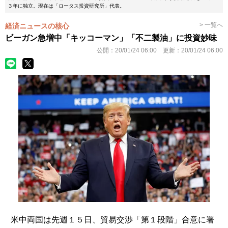
３年に独立。現在は「ロータス投資研究所」代表。
> 一覧へ
経済ニュースの核心
ビーガン急増中「キッコーマン」「不二製油」に投資妙味
公開：
20/01/24 06:00
更新：
20/01/24 06:00
米中両国は先週１５日、貿易交渉「第１段階」合意に署