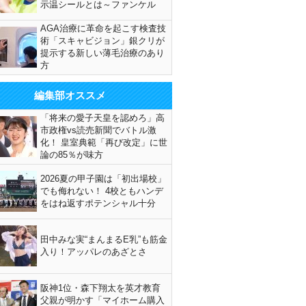
示温シールとは～ファンケル
AGA治療に革命を起こす検査技
術「スキャビジョン」銀クリが
提示する新しい薄毛治療のあり
方
編集部オススメ
「将来の愛子天皇を認めろ」高
市政権vs読売新聞でバトル激
化！ 皇室典範「再び改定」に世
論の85％が味方
2026夏の甲子園は「初出場校」
でも侮れない！ 4校ともハンデ
をはね返すポテンシャル十分
田中みな実“まんまるE乳”も筋金
入り！アッパレのあざとさ
阪神1位・森下翔太を英才教育
父親が明かす「マイホーム購入