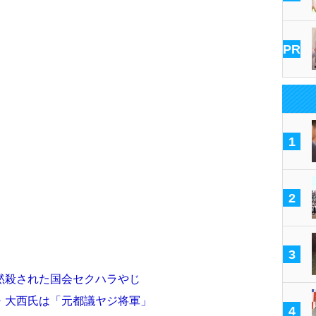
PR
1
2
3
黙殺された国会セクハラやじ
・大西氏は「元都議ヤジ将軍」
4