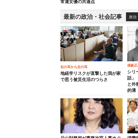
常連女優の共通点
最新の政治・社会記事
政治
保阪正
右の耳から左の耳
シリ
地経学リスクが直撃した我が家
話」
で思う被災生活のつらさ
と外
的溝