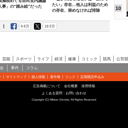
税減税めぐる自民党内議論
たい」存在…他人は利益のため
人事」の“踏み絵”だった
10
の存在、崇めなければ排除
う！
6.6万
18.5万
芸能
スポーツ
ライフ
経済
健康
コミック
競馬
公営
会
事件
コラム
ー
サイトマップ
個人情報
著作権
リンク
定期購読申込み
広告掲載について
会社概要
採用情報
よくある質問・お問い合わせ
Copyright (C) Nikkan Gendai. All Rights Reserved