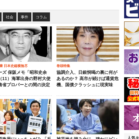
社会
事件
コラム
康 日本史縦横無尽
巻頭特集
ーズ 保阪メモ「昭和史余
協調介入、日銀恫喝の裏に何が
（11）海軍出身の野村大使
あるのか？ 高市が続けば通貨危
務省プロパーとの間の決定
機、国債クラッシュに現実味
人気