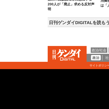
消費
200人が「廃止」求める反対声
は「
明
日刊ゲンダイDIGITALを読も
政治/社会
政治
社
サイトポリシ