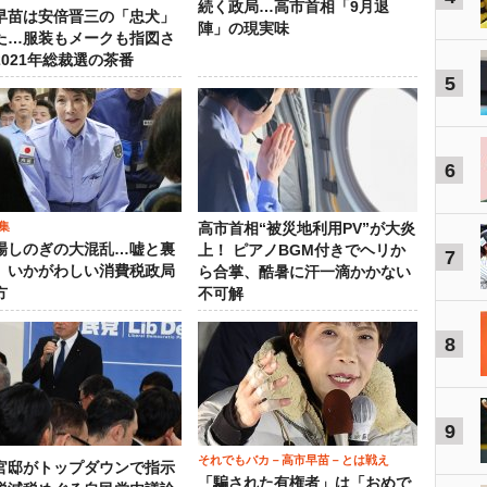
続く政局…高市首相「9月退
早苗は安倍晋三の「忠犬」
陣」の現実味
た…服装もメークも指図さ
2021年総裁選の茶番
5
6
集
高市首相“被災地利用PV”が大炎
場しのぎの大混乱…嘘と裏
上！ ピアノBGM付きでヘリか
7
、いかがわしい消費税政局
ら合掌、酷暑に汗一滴かかない
方
不可解
8
9
それでもバカ－高市早苗－とは戦え
官邸がトップダウンで指示
「騙された有権者」は「おめで