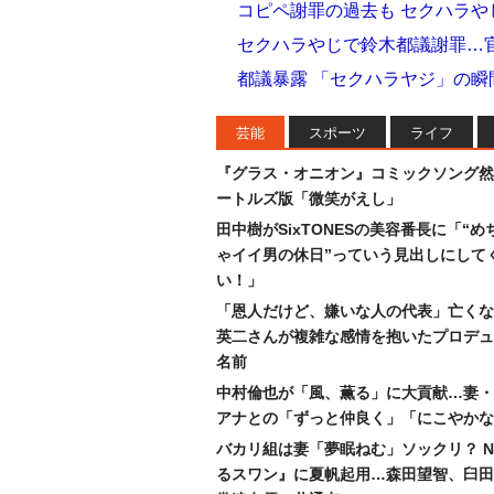
コピペ謝罪の過去も セクハラ
セクハラやじで鈴木都議謝罪…
都議暴露 「セクハラヤジ」の
芸能
スポーツ
ライフ
『グラス・オニオン』コミックソング然
ートルズ版「微笑がえし」
田中樹がSixTONESの美容番長に「“め
ゃイイ男の休日”っていう見出しにして
い！」
「恩人だけど、嫌いな人の代表」亡くな
英二さんが複雑な感情を抱いたプロデュ
名前
中村倫也が「風、薫る」に大貢献…妻・
アナとの「ずっと仲良く」「にこやかな
バカリ組は妻「夢眠ねむ」ソックリ？ N
るスワン』に夏帆起用…森田望智、臼田