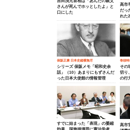
吉田茂元首相は「あんたの親父
高市
さんが死んでホッとしたよ」と
だっ
口にした
れた
保阪正康 日本史縦横無尽
巻頭特
シリーズ 保阪メモ「昭和史余
その
話」（10）あまりにもずさんだ
切り
った日本大使館の情報管理
の行
すでに始まった「表現」の萎縮
高市
効果…国旗損壊罪に憲法学者