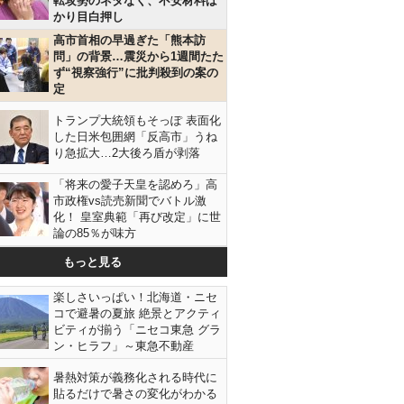
転攻勢のネタなく、不安材料ば
かり目白押し
高市首相の早過ぎた「熊本訪
問」の背景…震災から1週間たた
ず“視察強行”に批判殺到の案の
定
トランプ大統領もそっぽ 表面化
した日米包囲網「反高市」うね
り急拡大…2大後ろ盾が剥落
「将来の愛子天皇を認めろ」高
市政権vs読売新聞でバトル激
化！ 皇室典範「再び改定」に世
論の85％が味方
もっと見る
楽しさいっぱい！北海道・ニセ
コで避暑の夏旅 絶景とアクティ
ビティが揃う「ニセコ東急 グラ
ン・ヒラフ」～東急不動産
暑熱対策が義務化される時代に
貼るだけで暑さの変化がわかる