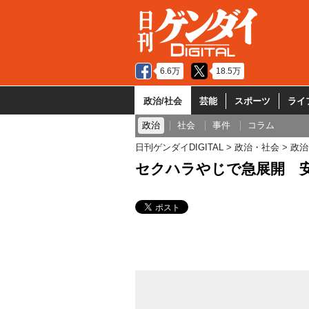
6.6万
18.5万
政治/社会
芸能
スポーツ
ライ
政治
社会
事件
コラム
日刊ゲンダイDIGITAL
政治・社会
政治
セクハラやじで急展開 