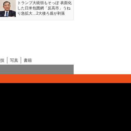
トランプ大統領もそっぽ 表面化
した日米包囲網「反高市」うね
り急拡大…2大後ろ盾が剥落
競技
写真
書籍