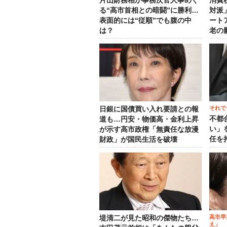
片山財務相が事務次官人事めぐ
消費
る“高市首相との暗闘”に勝利…
対派
表面的には“従順”でも腹の中
ート
は？
老の
それで
日銀に国債買い入れ要請との報
不都
道も…円安・物価高・金利上昇
い」
が示す高市政権「無責任な放漫
任を
財政」が国民生活を破壊
高市早
堤清二が見た昭和の傑物たち…
え」