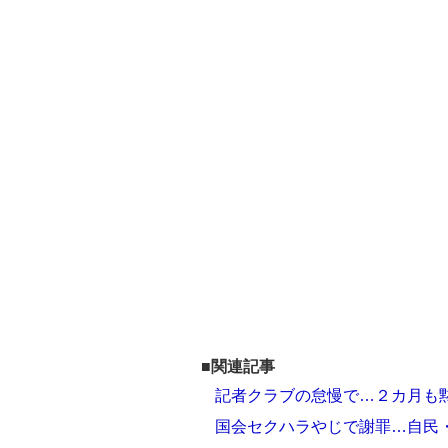
■関連記事
記者クラブの怠慢で…２カ月も
国会セクハラやじで謝罪…自民