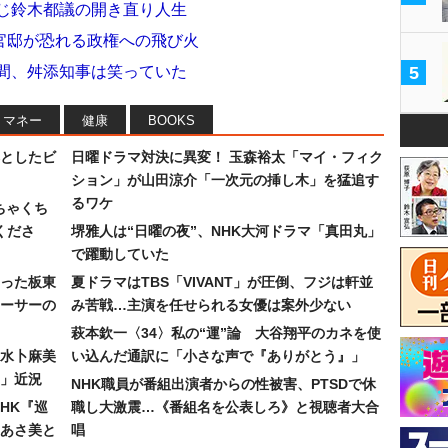
やじ鈴木都議の開き直り人生
官邸が恐れる政権への飛び火
瞬間、舛添知事は笑っていた
5
マネー
健康
BOOKS
としたビ
日曜ドラマ対決に異変！ 玉森裕太「マイ・フィク
ション」が山田涼介「一次元の挿し木」を猛追す
るワケ
ちゃくち
くださ
堺雅人は“日曜の夜”、NHK大河ドラマ「真田丸」
で躍動していた
った板東
夏ドラマはTBS「VIVANT」が圧倒、フジは軒並
ーサーの
み苦戦…主演を任せられる女優は案外少ない
萩本欽一〈34〉私の“運”論 大谷翔平のカネを使
水卜麻美
い込んだ通訳に「小さな声で『ありがとう』」
」近況
NHK職員が番組出演者からの性被害、PTSDで休
HK『巡
職し大激震…《番組名を公表しろ》と視聴者大合
あさ美と
唱