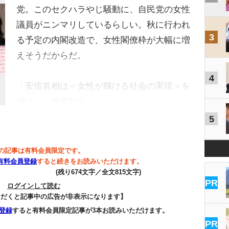
党。このセクハラやじ騒動に、自民党の女性
議員がニンマリしているらしい。秋に行われ
3
る予定の内閣改造で、女性閣僚枠が大幅に増
えそうだからだ。
4
「安倍首相は＜女性が輝ける社会の実現＞を
掲げ、＜指導的立…
5
の記事は有料会員限定です。
有料会員登録
すると続きをお読みいただけます。
(残り674文字／全文815文字)
PR
ログインして読む
ただくと記事中の広告が非表示になります】
登録
すると有料会員限定記事が3本お読みいただけます。
PR