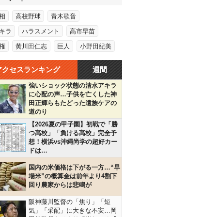
相
高校野球
青木歌音
キラ
ハラスメント
高市早苗
権
黄川田仁志
巨人
小野田紀美
アクセスランキング
週間
強いショック状態の清水アキラ
に心配の声…子供を亡くした神
田正輝らもたどった遺族ケアの
道のり
【2026夏の甲子園】初戦で「勝
つ高校」「負ける高校」完全予
想！横浜vs沖縄尚学の超好カー
ドは…
国内の米価格は下がる一方…“早
場米”の概算金は前年より4割下
回り農家からは悲鳴が
阪神藤川監督の「焦り」「短
気」「采配」に大きな不安…岡