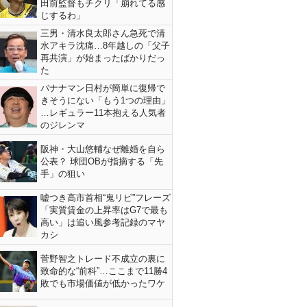
田前監督もチクリ「崩れてる感
じするわ」
三男・清水良太郎さん急死で清
水アキラ沈痛…8年越しの「父子
再共演」が始まったばかりだっ
た
バナナマン日村が簡単に復帰で
きそうにない「もう1つの理由」
…レギュラー11本抱える人気者
のジレンマ
阪神・大山悠輔なぜ離婚を自ら
公表？ 球団OBが指摘する「先
手」の狙い
嘘つき高市首相“鬼リピ”フレーズ
「実質賃金の上昇率はG7で最も
高い」は追い風参考記録のマヤ
カシ
菅野智之トレード不成立の裏に
致命的な“前科”…ここまで11勝4
敗でも市場価値が低かったワケ