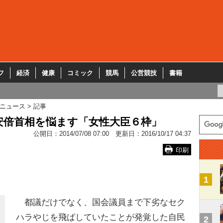
フ
経済
健康
コミック
競馬
公営競技
書籍
ニュース
記事
安倍首相を悩ます「女性大臣６枠」
公開日：
2014/07/08 07:00
更新日：
2016/10/17 04:37
印刷
1
都議だけでなく、国会議員まで下劣なセク
ハラやじを飛ばしていたことが発覚した自民
2