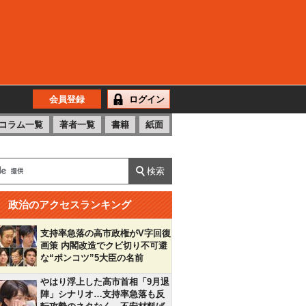
会員登録
ログイン
コラム一覧
著者一覧
書籍
紙面
政治のアクセスランキング
支持率急落の高市政権がV字回復
画策 内閣改造でクビ切り不可避
な“ポンコツ”5大臣の名前
やはり浮上した高市首相「9月退
陣」シナリオ…支持率急落も反