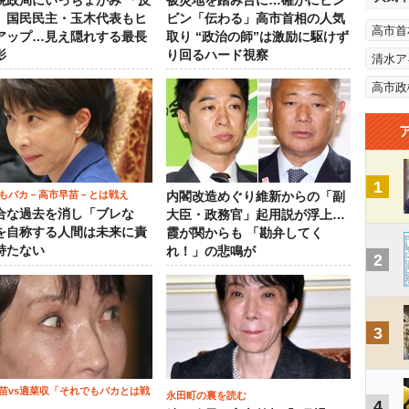
税政局にいっちょがみ 「反
被災地を踏み台に…確かにビン
」国民民主・玉木代表もヒ
ビン「伝わる」高市首相の人気
高市首
アップ…見え隠れする最長
取り “政治の師”は激励に駆けず
影
り回るハード視察
清水ア
高市政
1
もバカ－高市早苗－とは戦え
内閣改造めぐり維新からの「副
合な過去を消し「ブレな
大臣・政務官」起用説が浮上…
を自称する人間は未来に責
霞が関からも 「勘弁してく
持たない
れ！」の悲鳴が
2
3
苗vs適菜収「それでもバカとは戦
永田町の裏を読む
4