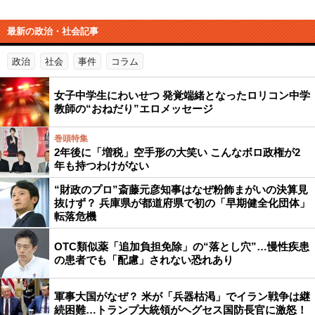
最新の政治・社会記事
政治
社会
事件
コラム
女子中学生にわいせつ 発覚端緒となったロリコン中学
教師の“おねだり”エロメッセージ
巻頭特集
2年後に「増税」空手形の大笑い こんなボロ政権が2
年も持つわけがない
“財政のプロ”斎藤元彦知事はなぜ粉飾まがいの決算見
抜けず？ 兵庫県が都道府県で初の「早期健全化団体」
転落危機
OTC類似薬「追加負担免除」の“落とし穴”…慢性疾患
の患者でも「配慮」されない恐れあり
軍事大国がなぜ？ 米が「兵器枯渇」でイラン戦争は継
続困難…トランプ大統領がヘグセス国防長官に激怒！