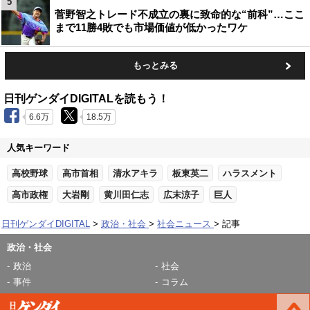
5
菅野智之トレード不成立の裏に致命的な“前科”…ここ
まで11勝4敗でも市場価値が低かったワケ
もっとみる
日刊ゲンダイDIGITALを読もう！
6.6万
18.5万
人気キーワード
高校野球
高市首相
清水アキラ
板東英二
ハラスメント
高市政権
大岩剛
黄川田仁志
広末涼子
巨人
日刊ゲンダイDIGITAL
政治・社会
社会ニュース
記事
政治・社会
政治
社会
事件
コラム