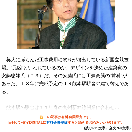
莫大に膨らんだ工事費用に怒りが噴出している新国立競技
場。“元凶”といわれているのが、デザインを決めた建築家の
安藤忠雄氏（７３）だ。その安藤氏には工費高騰の“前科”が
あった。１８年に完成予定のＪＲ熊本駅駅舎の建て替えであ
る。
熊本駅の駅舎は１１年春の九州新幹線開業に合わせ…
この記事は有料会員限定です。
日刊ゲンダイDIGITALに
有料会員登録
すると続きをお読みいただけます。
(残り619文字／全文760文字)