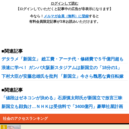
ログインして読む
【ログインしていただくと記事中の広告が非表示になります】
今なら！
メルマガ会員（無料）に登録
すると
有料会員限定記事が3本お読みいただけます。
■関連記事
デタラメ「新国立」 総工費・アーチ代・修繕費で５千億円超も
浪速に学べ！ ガンバ大阪新スタジアムは新国立の「18分の1」
下村大臣が安藤忠雄氏を批判 「新国立」今さら醜悪な責任転嫁
■関連記事
「値段はゼネコンが決める」石原慎太郎氏が新国立で放言三昧
新国立も顔負け…ＮＨＫは受信料で「3400億円」豪華社屋計画
社会のアクセスランキング
1