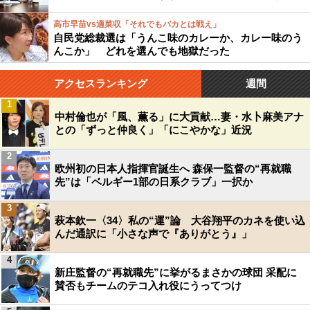
高市早苗vs適菜収「それでもバカとは戦え」
自民党総裁選は「うんこ味のカレーか、カレー味のう
んこか」 どれを選んでも地獄だった
アクセスランキング
週間
1
中村倫也が「風、薫る」に大貢献…妻・水卜麻美アナ
との「ずっと仲良く」「にこやかな」近況
2
欧州初の日本人指揮官誕生へ 森保一監督の“再就職
先”は「ベルギー1部の日系クラブ」一択か
3
萩本欽一〈34〉私の“運”論 大谷翔平のカネを使い込
んだ通訳に「小さな声で『ありがとう』」
4
新庄監督の“再就職先”に挙がるまさかの球団 采配に
賛否もチームのテコ入れ役にうってつけ