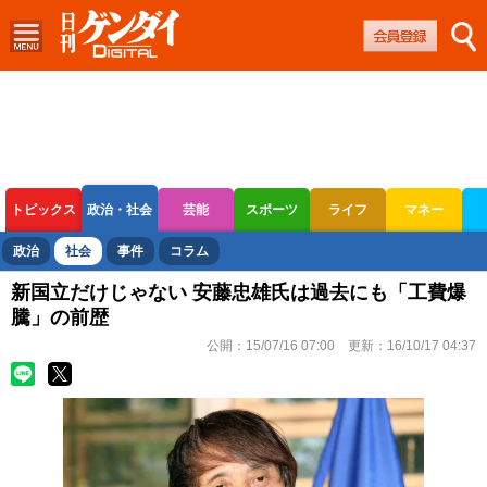
トピックス
政治・社会
芸能
スポーツ
ライフ
マネー
ボートレース
競輪
オートレース
政治
社会
事件
コラム
新国立だけじゃない 安藤忠雄氏は過去にも「工費爆
騰」の前歴
公開：
15/07/16 07:00
更新：
16/10/17 04:37