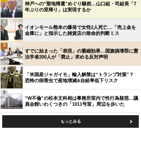
神戸への“聖地帰還”めぐり騒然…山口組・司組長「7
年ぶりの里帰り」は実現するか
2
イオンモール熊本の爆発で女性2人死亡…「売上金を
金庫に」と指示した雑貨店の致命的判断ミス
3
すでに始まった「表現」の萎縮効果…国旗損壊罪に憲
法学者200人が「廃止」求める反対声明
4
「米国産ジャガイモ」輸入解禁は“トランプ対策”？
恐怖の病害虫で産地壊滅&自給率低下リスク
5
“W不倫”の松本文科相は事務所室内で性行為疑惑…議
員会館いわくつきの「1011号室」周辺を歩いた
もっとみる