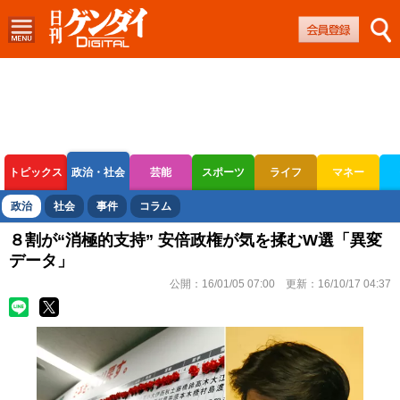
トピックス
政治・社会
芸能
スポーツ
ライフ
マネー
ボートレース
競輪
オートレース
政治
社会
事件
コラム
８割が“消極的支持” 安倍政権が気を揉むW選「異変
データ」
公開：
16/01/05 07:00
更新：
16/10/17 04:37