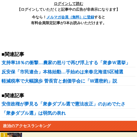
ログインして読む
【ログインしていただくと記事中の広告が非表示になります】
今なら！
メルマガ会員（無料）に登録
すると
有料会員限定記事が3本お読みいただけます。
■関連記事
支持率18％の衝撃…農家の怒りで再び浮上する「衆参Ｗ選挙」
反安保「市民連合」本格始動…手始めは来春北海道5区補選
軽減税率で大幅譲歩 菅長官と創価学会に「W選密約」説
■関連記事
安倍政権が夢見る「衆参ダブル選で憲法改正」のおめでたさ
「衆参ダブル選」は弱気の表れ
政治のアクセスランキング
1