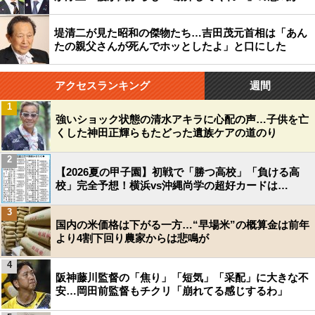
堤清二が見た昭和の傑物たち…吉田茂元首相は「あん
たの親父さんが死んでホッとしたよ」と口にした
アクセスランキング
週間
1
強いショック状態の清水アキラに心配の声…子供を亡
くした神田正輝らもたどった遺族ケアの道のり
2
【2026夏の甲子園】初戦で「勝つ高校」「負ける高
校」完全予想！横浜vs沖縄尚学の超好カードは…
3
国内の米価格は下がる一方…“早場米”の概算金は前年
より4割下回り農家からは悲鳴が
4
阪神藤川監督の「焦り」「短気」「采配」に大きな不
安…岡田前監督もチクリ「崩れてる感じするわ」