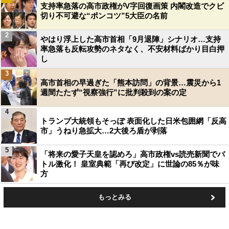
支持率急落の高市政権がV字回復画策 内閣改造でクビ
切り不可避な“ポンコツ”5大臣の名前
2
やはり浮上した高市首相「9月退陣」シナリオ…支持
率急落も反転攻勢のネタなく、不安材料ばかり目白押
し
3
高市首相の早過ぎた「熊本訪問」の背景…震災から1
週間たたず“視察強行”に批判殺到の案の定
4
トランプ大統領もそっぽ 表面化した日米包囲網「反高
市」うねり急拡大…2大後ろ盾が剥落
5
「将来の愛子天皇を認めろ」高市政権vs読売新聞でバ
トル激化！ 皇室典範「再び改定」に世論の85％が味
方
もっとみる