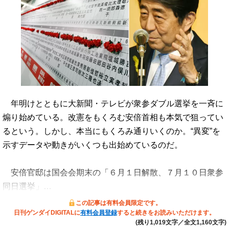
年明けとともに大新聞・テレビが衆参ダブル選挙を一斉に
煽り始めている。改憲をもくろむ安倍首相も本気で狙ってい
るという。しかし、本当にもくろみ通りいくのか。“異変”を
示すデータや動きがいくつも出始めているのだ。
安倍官邸は国会会期末の「６月１日解散、７月１０日衆参
同日選挙」…
この記事は有料会員限定です。
日刊ゲンダイDIGITALに
有料会員登録
すると続きをお読みいただけます。
(残り1,019文字／全文1,160文字)