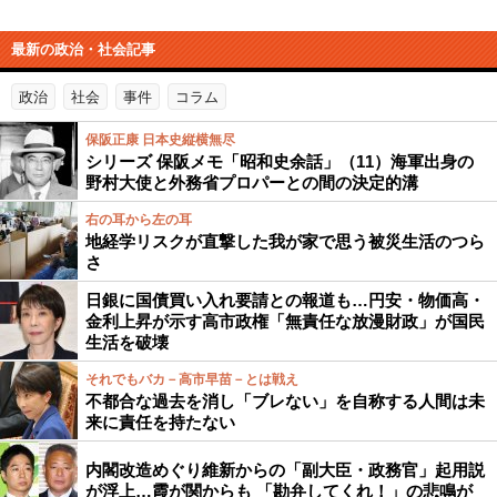
最新の政治・社会記事
政治
社会
事件
コラム
保阪正康 日本史縦横無尽
シリーズ 保阪メモ「昭和史余話」（11）海軍出身の
野村大使と外務省プロパーとの間の決定的溝
右の耳から左の耳
地経学リスクが直撃した我が家で思う被災生活のつら
さ
日銀に国債買い入れ要請との報道も…円安・物価高・
金利上昇が示す高市政権「無責任な放漫財政」が国民
生活を破壊
それでもバカ－高市早苗－とは戦え
不都合な過去を消し「ブレない」を自称する人間は未
来に責任を持たない
内閣改造めぐり維新からの「副大臣・政務官」起用説
が浮上…霞が関からも 「勘弁してくれ！」の悲鳴が