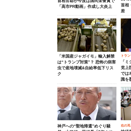
首相官邸が今度は国民栄誉賞で
首相
「高市PR動画」作成し大炎上
差
トラン
「米国産ジャガイモ」輸入解禁
「ミ
は“トランプ対策”？ 恐怖の病害
党上
虫で産地壊滅&自給率低下リス
では
ク
識を
右の耳
神戸への“聖地帰還”めぐり騒