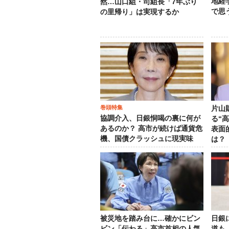
地経
然…山口組・司組長「7年ぶり
で思
の里帰り」は実現するか
巻頭特集
片山
協調介入、日銀恫喝の裏に何が
る“
あるのか？ 高市が続けば通貨危
表面
機、国債クラッシュに現実味
は？
被災地を踏み台に…確かにビン
日銀
ビン「伝わる」高市首相の人気
道も