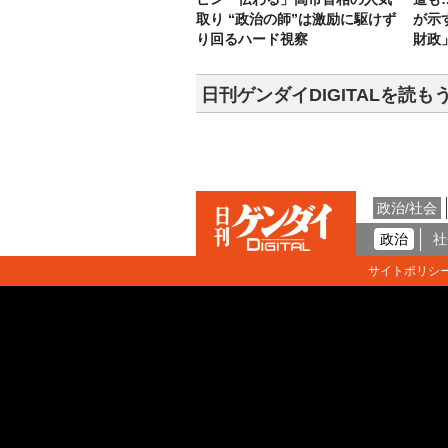
取り “政治の師”は激励に駆けず
が示
り回るハード視察
財政
日刊ゲンダイDIGITALを読も
政治/社会
政治
社
サイトポリシ