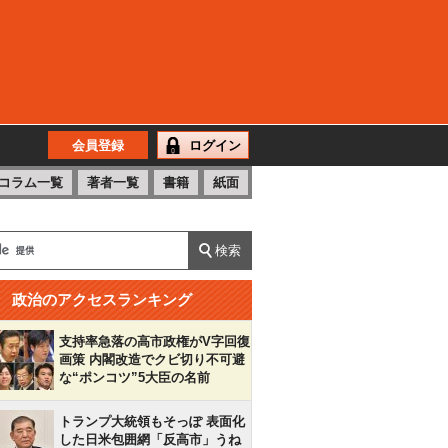
会員登録
ログイン
コラム一覧
著者一覧
書籍
紙面
政治のアクセスランキング
支持率急落の高市政権がV字回復
画策 内閣改造でクビ切り不可避
な“ポンコツ”5大臣の名前
トランプ大統領もそっぽ 表面化
した日米包囲網「反高市」うね