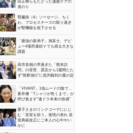
田正輝らもたどった遺族ケアの
道のり
腎臓病（4）ソーセージ、ちく
わ、プロセスチーズの取り過ぎ
が腎機能を低下させる
「最強の新弟子」旭富士、デビ
ュー4場所連続Ｖでも残る大きな
課題
高市首相の早過ぎた「熊本訪
問」の背景…震災から1週間たた
ず“視察強行”に批判殺到の案の定
「VIVANT」1強ムードの陰で…
蒼井優「Tシャツが乾くまで」が
呼び覚ます"連ドラ本来の快感"
愛子さまのリンクコーデににじ
む「皇室を担う」覚悟の表れ 皇
室典範改正にご本人の心中やい
かに