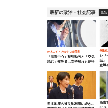
最新の政治・社会記事
政治
保阪正
鈴木エイト カルトな金曜日
シリ
「高市中心」視察動画と「空気
話」
読む」被災者…支持離れも納得
宣戦
高市
熊本地震の被災地利用に続き…
85