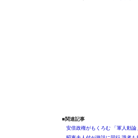
■関連記事
安倍政権がもくろむ 「軍人勅
昭恵夫人付が遊説に同行 識者