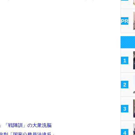
PR
1
2
3
論」「戦陣訓」の大衆洗脳
4
も批判「国家公務員法違反」