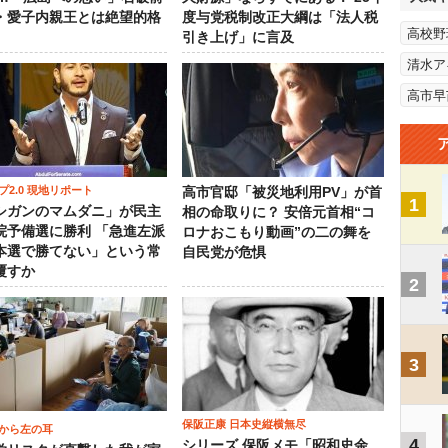
・愛子内親王とは絶望的格
度与党税制改正大綱は「法人税
高校野
引き上げ」に言及
清水ア
高市早
プ2.0 現地リポート
高市官邸「被災地利用PV」が首
1
シガンのマムダニ」が民主
相の命取りに？ 安倍元首相“コ
院予備選に勝利 「急進左派
ロナおこもり動画”の二の舞を
本選で勝てない」という常
自民党が危惧
覆すか
2
3
保阪正康 日本史縦横無尽
から左の耳
4
シリーズ 保阪メモ「昭和史余