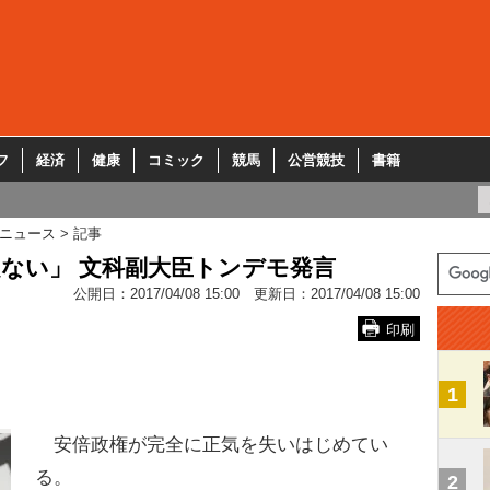
フ
経済
健康
コミック
競馬
公営競技
書籍
ニュース
記事
ない」 文科副大臣トンデモ発言
公開日：
2017/04/08 15:00
更新日：
2017/04/08 15:00
印刷
1
安倍政権が完全に正気を失いはじめてい
る。
2