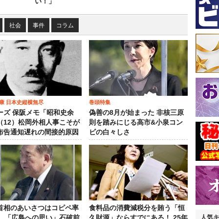
い！」
社会
事件
コラム
康 日本史縦横無尽
巻頭特集
ーズ 保阪メモ「昭和史余
偽善の8月が始まった 非核三原
（12）松岡外相人事こそが
則を踏みにじる高市&小泉コン
布告通知遅れの間接的原因
ビの白々しさ
首相のあいさつはコピペ率
食料品の消費減税分を賄う「恒
人気
％…「広島への思い」石破前
久財源」ならすでにある！ 25年