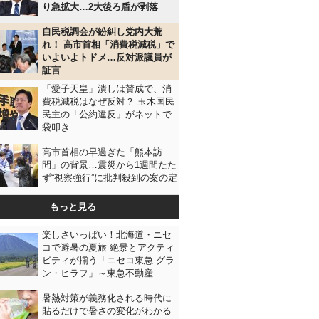
り急拡大…2大後ろ盾が剥落
自民税調会が紛糾し党内大荒
れ！ 高市首相「消費税減税」で
いよいよトドメ…反対派議員が
証言
「愛子天皇」潰しは賛成で、消
費税減税はなぜ反対？ 玉木国民
民主の「公約違反」がネットで
袋叩き
高市首相の早過ぎた「熊本訪
問」の背景…震災から1週間たた
ず“視察強行”に批判殺到の案の定
もっと見る
楽しさいっぱい！北海道・ニセ
コで避暑の夏旅 絶景とアクティ
ビティが揃う「ニセコ東急 グラ
ン・ヒラフ」～東急不動産
暑熱対策が義務化される時代に
貼るだけで暑さの変化がわかる