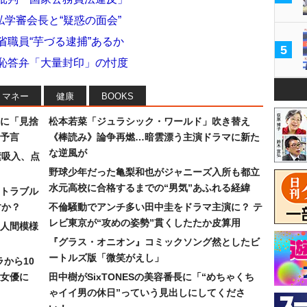
学審会長と“疑惑の面会”
省職員“芋づる逮捕”あるか
5
っ恥答弁「大量封印」の忖度
マネー
健康
BOOKS
に「見捨
松本若菜「ジュラシック・ワールド」吹き替え
予言
《棒読み》論争再燃…暗雲漂う主演ドラマに新た
な逆風が
素吸入、点
野球少年だった亀梨和也がジャニーズ入所も都立
水元高校に合格するまでの“男気”あふれる経緯
トラブル
すか？
不倫騒動でアンチ多い田中圭をドラマ主演に？ テ
レビ東京が“攻めの姿勢”貫くしたたか皮算用
人間模様
『グラス・オニオン』コミックソング然としたビ
ートルズ版「微笑がえし」
ラから10
女優に
田中樹がSixTONESの美容番長に「“めちゃくち
ゃイイ男の休日”っていう見出しにしてくださ