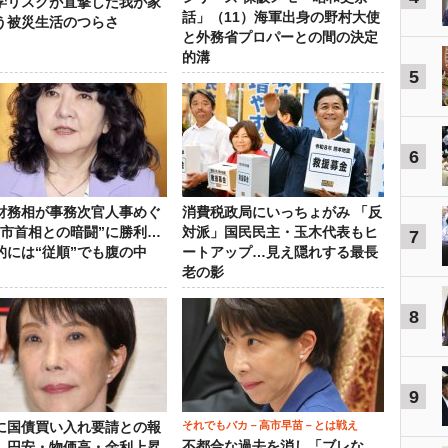
学リスクが直撃した我が家
話」（11）海軍出身の野村大使
う被災生活のつらさ
と外務省プロパーとの間の決定
的溝
5
6
財務相が事務次官人事めぐ
消費税政局にいっちょがみ 「反
高市首相との暗闘”に勝利…
対派」国民民主・玉木代表もヒ
7
的には“従順”でも腹の中
ートアップ…見え隠れする最長
老の影
8
9
それでもバカ－高市早苗－とは戦え
に国債買い入れ要請との報
不都合な過去を消し「ブレな
…円安・物価高・金利上昇