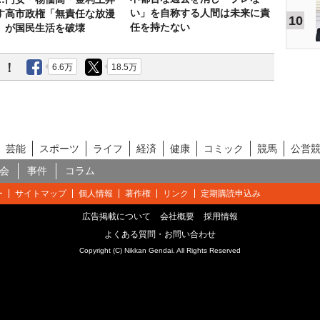
い」を自称する人間は未来に責
す高市政権「無責任な放漫
10
任を持たない
」が国民生活を破壊
う！
6.6万
18.5万
芸能
スポーツ
ライフ
経済
健康
コミック
競馬
公営
会
事件
コラム
ー
サイトマップ
個人情報
著作権
リンク
定期購読申込み
広告掲載について
会社概要
採用情報
よくある質問・お問い合わせ
Copyright (C) Nikkan Gendai. All Rights Reserved