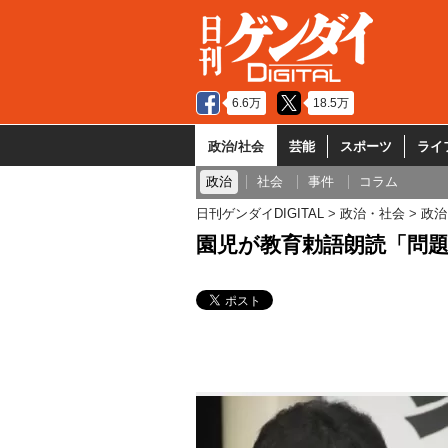
6.6万
18.5万
政治/社会
芸能
スポーツ
ライ
政治
社会
事件
コラム
日刊ゲンダイDIGITAL
政治・社会
政治
園児が教育勅語朗読「問題