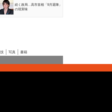
続く政局…高市首相「9月退陣」
の現実味
競技
写真
書籍