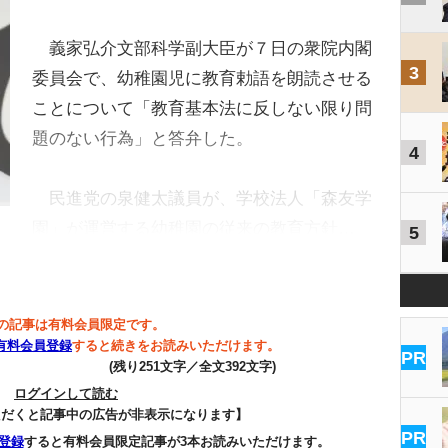
義家弘介文部科学副大臣が７日の衆院内閣
3
委員会で、幼稚園児に教育勅語を朗読させる
ことについて「教育基本法に反しない限り問
題のない行為」と答弁した。
4
民進党の泉健太議員が、学校法人「森友学
園」が運営する幼稚園の従来の教育方針…
5
の記事は有料会員限定です。
有料会員登録
すると続きをお読みいただけます。
PR
(残り251文字／全文392文字)
ログインして読む
ただくと記事中の広告が非表示になります】
PR
登録
すると有料会員限定記事が3本お読みいただけます。