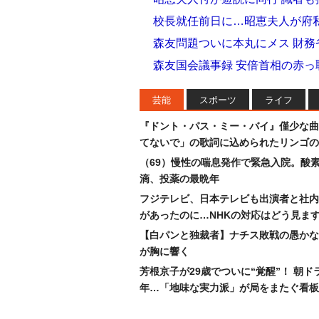
校長就任前日に…昭恵夫人が府私
森友問題ついに本丸にメス 財務
森友国会議事録 安倍首相の赤
芸能
スポーツ
ライフ
『ドント・パス・ミー・バイ』僅少な曲
てないで」の歌詞に込められたリンゴの
（69）慢性の喘息発作で緊急入院。酸
滴、投薬の最晩年
フジテレビ、日本テレビも出演者と社内
があったのに…NHKの対応はどう見ま
【白パンと独裁者】ナチス敗戦の愚かな
が胸に響く
芳根京子が29歳でついに“覚醒”！ 朝ド
年…「地味な実力派」が局をまたぐ看板