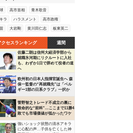
球
高市首相
青木歌音
キラ
ハラスメント
高市政権
苗
大岩剛
黄川田仁志
板東英二
アクセスランキング
週間
佐藤二朗は信州大経済学部から
就職氷河期にリクルートに入社
も、わずか1日で辞めて役者の道
へ
欧州初の日本人指揮官誕生へ 森
保一監督の“再就職先”は「ベル
ギー1部の日系クラブ」一択か
菅野智之トレード不成立の裏に
致命的な“前科”…ここまで11勝4
敗でも市場価値が低かったワケ
強いショック状態の清水アキラ
に心配の声…子供を亡くした神