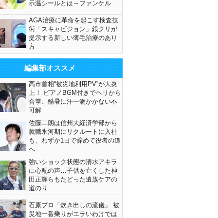
示温シールとは～ファンケル
AGA治療に革命を起こす検査技
術「スキャビジョン」銀クリが
提示する新しい薄毛治療のあり
方
編集部オススメ
高市首相“被災地利用PV”が大炎
上！ ピアノBGM付きでヘリから
合掌、酷暑に汗一滴かかない不
可解
佐藤二朗は信州大経済学部から
就職氷河期にリクルートに入社
も、わずか1日で辞めて役者の道
へ
強いショック状態の清水アキラ
に心配の声…子供を亡くした神
田正輝らもたどった遺族ケアの
道のり
石原プロ「炊き出しの流儀」 被
災地一番乗りがエラいわけでは