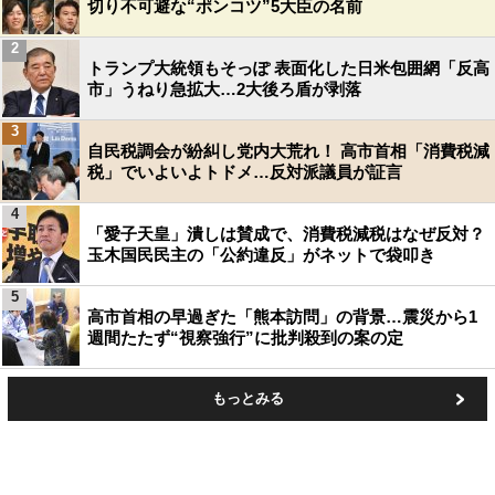
切り不可避な“ポンコツ”5大臣の名前
2
トランプ大統領もそっぽ 表面化した日米包囲網「反高
市」うねり急拡大…2大後ろ盾が剥落
3
自民税調会が紛糾し党内大荒れ！ 高市首相「消費税減
税」でいよいよトドメ…反対派議員が証言
4
「愛子天皇」潰しは賛成で、消費税減税はなぜ反対？
玉木国民民主の「公約違反」がネットで袋叩き
5
高市首相の早過ぎた「熊本訪問」の背景…震災から1
週間たたず“視察強行”に批判殺到の案の定
もっとみる