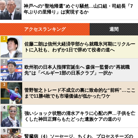
神戸への“聖地帰還”めぐり騒然…山口組・司組長「7
年ぶりの里帰り」は実現するか
アクセスランキング
週間
1
佐藤二朗は信州大経済学部から就職氷河期にリクルー
トに入社も、わずか1日で辞めて役者の道へ
2
欧州初の日本人指揮官誕生へ 森保一監督の“再就職
先”は「ベルギー1部の日系クラブ」一択か
3
菅野智之トレード不成立の裏に致命的な“前科”…ここ
まで11勝4敗でも市場価値が低かったワケ
4
強いショック状態の清水アキラに心配の声…子供を亡
くした神田正輝らもたどった遺族ケアの道のり
5
腎臓病（4）ソーセージ、ちくわ、プロセスチーズの