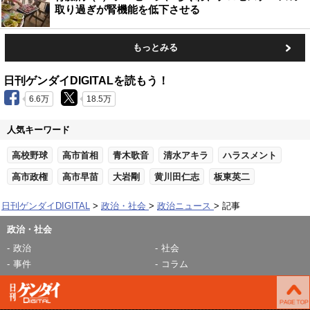
取り過ぎが腎機能を低下させる
もっとみる
日刊ゲンダイDIGITALを読もう！
6.6万
18.5万
人気キーワード
高校野球
高市首相
青木歌音
清水アキラ
ハラスメント
高市政権
高市早苗
大岩剛
黄川田仁志
板東英二
日刊ゲンダイDIGITAL
政治・社会
政治ニュース
記事
政治・社会
政治
社会
事件
コラム