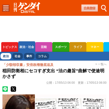
トピックス
政治・社会
芸能
スポーツ
ライフ
マネー
ボートレース
競輪
オートレース
政治
社会
事件
コラム
> 一覧へ
「少額領収書」安倍政権徹底追及
稲田防衛相にセコすぎ支出 “法の趣旨”曲解で使途明
かさず
公開：
17/05/13 06:00
更新：
17/05/13 06:00