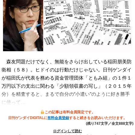
森友問題だけでなく、無能をさらけ出している稲田朋美防
衛相（５８）。ヒドイのは行動だけじゃない。日刊ゲンダイ
が稲田氏が代表を務める資金管理団体「ともみ組」の１件１
万円以下の支出に関わる「少額領収書の写し」（２０１５年
分）を精査すると、まるで自分の“小遣い”のように好き勝手
に使って…
この記事は有料会員限定です。
日刊ゲンダイDIGITALに
有料会員登録
すると続きをお読みいただけます。
(残り747文字／全文888文字)
ログインして読む