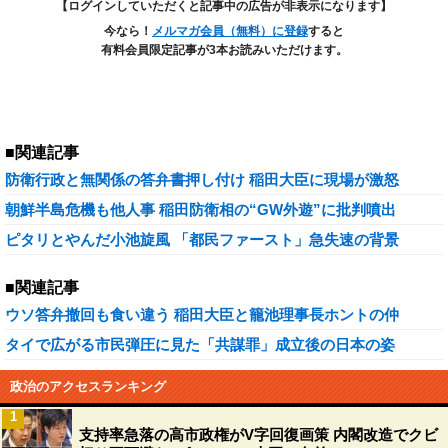
【ログインしていただくと記事中の広告が非表示になります】
今なら！
メルマガ会員（無料）に登録
すると
有料会員限定記事が3本お読みいただけます。
■関連記事
防衛行政と無関係の答弁書押し付け 稲田大臣に現場が激怒
朝鮮半島危機も他人事 稲田防衛相の“GW外遊”に批判噴出
ピタリとやんだ小池旋風 「都民ファースト」急失速の背景
■関連記事
ウソ答弁撤回も食い違う 稲田大臣と籠池理事長ホントの仲
タイで広がる市民弾圧に見た「共謀罪」成立後の日本の姿
政治のアクセスランキング
1
支持率急落の高市政権がV字回復画策 内閣改造でクビ