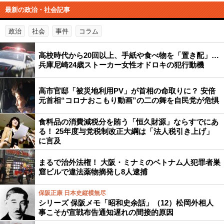
最新の政治・社会記事
政治
社会
事件
コラム
高校時代から20回以上、手紙や食べ物を「置き配」…
兵庫尼崎24歳ストーカー女性オドロキの犯行動機
高市官邸「被災地利用PV」が首相の命取りに？ 安倍
元首相“コロナおこもり動画”の二の舞を自民党が危惧
食料品の消費減税分を賄う「恒久財源」ならすでにあ
る！ 25年度与党税制改正大綱は「法人税引き上げ」
に言及
まるで治外法権！ 大阪・ミナミのベトナム人犯罪者巣
窟ビルで違法薬物摘発し8人逮捕
保阪正康 日本史縦横無尽
シリーズ 保阪メモ「昭和史余話」（12）松岡外相人
事こそが宣戦布告通知遅れの間接的原因