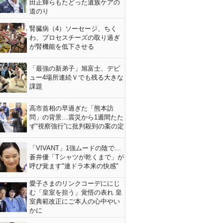
田正輝らもたどった遺族ケアの
道のり
腎臓病（4）ソーセージ、ちく
わ、プロセスチーズの取り過ぎ
が腎機能を低下させる
「最強の新弟子」旭富士、デビ
ュー4場所連続Ｖでも残る大きな
課題
高市首相の早過ぎた「熊本訪
問」の背景…震災から1週間たた
ず“視察強行”に批判殺到の案の定
「VIVANT」1強ムードの陰で…
蒼井優「Tシャツが乾くまで」が
呼び覚ます"連ドラ本来の快感"
愛子さまのリンクコーデににじ
む「皇室を担う」覚悟の表れ 皇
室典範改正にご本人の心中やい
かに