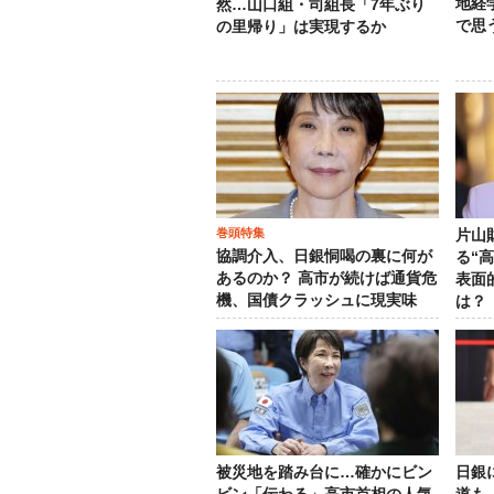
地経
然…山口組・司組長「7年ぶり
で思
の里帰り」は実現するか
巻頭特集
片山
協調介入、日銀恫喝の裏に何が
る“
あるのか？ 高市が続けば通貨危
表面
機、国債クラッシュに現実味
は？
被災地を踏み台に…確かにビン
日銀