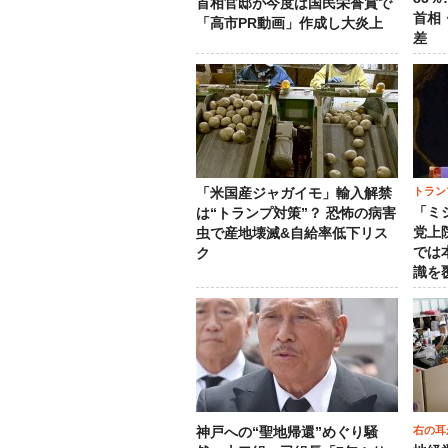
首相官邸が今度は国民栄誉賞で
首相
「高市PR動画」作成し大炎上
差
トラン
「米国産ジャガイモ」輸入解禁
「ミ
は“トランプ対策”？ 恐怖の病害
党上
虫で産地壊滅&自給率低下リス
では
ク
識を
右の耳
神戸への“聖地帰還”めぐり騒