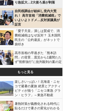
り急拡大…2大後ろ盾が剥落
自民税調会が紛糾し党内大荒
れ！ 高市首相「消費税減税」で
いよいよトドメ…反対派議員が
証言
「愛子天皇」潰しは賛成で、消
費税減税はなぜ反対？ 玉木国民
民主の「公約違反」がネットで
袋叩き
高市首相の早過ぎた「熊本訪
問」の背景…震災から1週間たた
ず“視察強行”に批判殺到の案の定
もっと見る
楽しさいっぱい！北海道・ニセ
コで避暑の夏旅 絶景とアクティ
ビティが揃う「ニセコ東急 グラ
ン・ヒラフ」～東急不動産
暑熱対策が義務化される時代に
貼るだけで暑さの変化がわかる