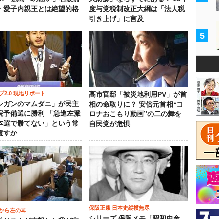
・愛子内親王とは絶望的格
度与党税制改正大綱は「法人税
引き上げ」に言及
5
プ2.0 現地リポート
高市官邸「被災地利用PV」が首
シガンのマムダニ」が民主
相の命取りに？ 安倍元首相“コ
院予備選に勝利 「急進左派
ロナおこもり動画”の二の舞を
本選で勝てない」という常
自民党が危惧
覆すか
保阪正康 日本史縦横無尽
から左の耳
シリーズ 保阪メモ「昭和史余