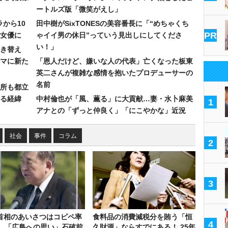
ートルズ版「微笑がえし」
ラから10
田中樹がSixTONESの美容番長に「“めちゃくち
PR
女優に
ゃイイ男の休日”っていう見出しにしてくださ
い！」
き替え
マに新た
「恩人だけど、嫌いな人の代表」亡くなった板東
英二さんが複雑な感情を抱いたプロデューサーの
名前
所も都立
れる経緯
中村倫也が「風、薫る」に大貢献…妻・水卜麻美
1
アナとの「ずっと仲良く」「にこやかな」近況
社会
事件
コラム
2
3
首相のあいさつはコピペ率
食料品の消費減税分を賄う「恒
4
％…「広島への思い」石破前
久財源」ならすでにある！ 25年