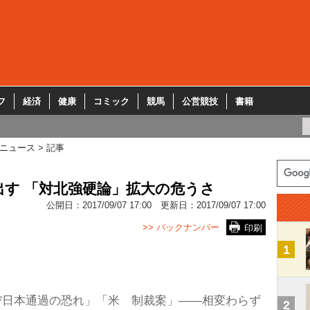
フ
経済
健康
コミック
競馬
公営競技
書籍
ニュース
記事
す 「対北強硬論」拡大の危うさ
公開日：
2017/09/07 17:00
更新日：
2017/09/07 17:00
>> バックナンバー
印刷
1
び日本通過の恐れ」「米 制裁案」――相変わらず
2