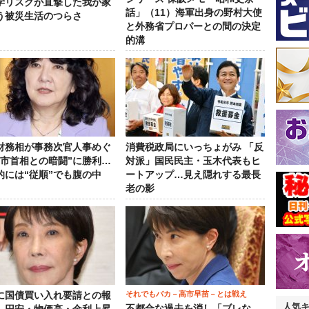
学リスクが直撃した我が家
話」（11）海軍出身の野村大使
う被災生活のつらさ
と外務省プロパーとの間の決定
的溝
財務相が事務次官人事めぐ
消費税政局にいっちょがみ 「反
高市首相との暗闘”に勝利…
対派」国民民主・玉木代表もヒ
的には“従順”でも腹の中
ートアップ…見え隠れする最長
老の影
それでもバカ－高市早苗－とは戦え
に国債買い入れ要請との報
人気
不都合な過去を消し「ブレな