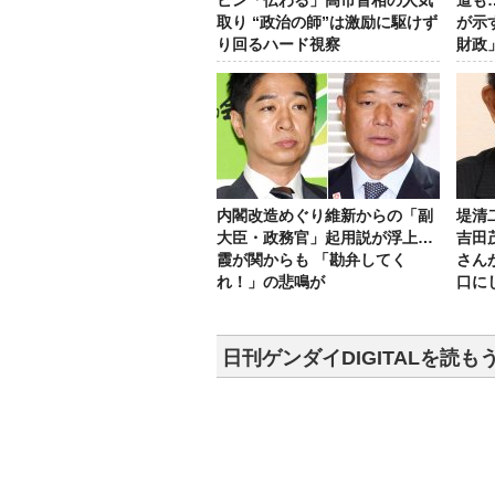
ビン「伝わる」高市首相の人気
道も
取り “政治の師”は激励に駆けず
が示
り回るハード視察
財政
内閣改造めぐり維新からの「副
堤清
大臣・政務官」起用説が浮上…
吉田
霞が関からも 「勘弁してく
さん
れ！」の悲鳴が
口に
日刊ゲンダイDIGITALを読も