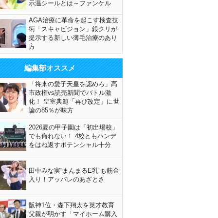
示温シールとは～ファンケル
AGA治療に革命を起こす検査技
術「スキャビジョン」銀クリが
提示する新しい薄毛治療のあり
方
編集部オススメ
「将来の愛子天皇を認めろ」高
市政権vs読売新聞でバトル激
化！ 皇室典範「再び改定」に世
論の85％が味方
2026夏の甲子園は「初出場校」
でも侮れない！ 4校ともハンデ
をはね返すポテンシャル十分
田中みな実“まんまるE乳”も筋金
入り！アッパレのあざとさ
阪神1位・森下翔太を英才教育
父親が明かす「マイホーム購入