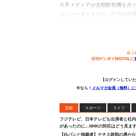
大手メディアが北朝鮮危機を大
メンテーターまでが「圧力が必
本人たちに自覚があるのかどう
こ
日刊ゲンダイDIGITALに
【ログインしてい
今なら！
メルマガ会員（無料）に
芸能
スポーツ
ライフ
フジテレビ、日本テレビも出演者と社内
があったのに…NHKの対応はどう見ま
【白パンと独裁者】ナチス敗戦の愚かな