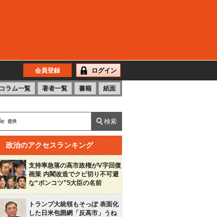
会員登録
ログイン
コラム一覧
著者一覧
書籍
紙面
政治のアクセスランキング
支持率急落の高市政権がV字回復
画策 内閣改造でクビ切り不可避
な“ポンコツ”5大臣の名前
トランプ大統領もそっぽ 表面化
した日米包囲網「反高市」うね