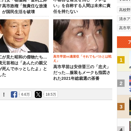
…円安・物価高・金利上昇
い」を自称する人間は未来に責
す高市政権「無責任な放漫
高校野
任を持たない
」が国民生活を破壊
清水ア
高市早
高市早苗vs適菜収「それでもバカとは戦
二が見た昭和の傑物たち…
1
え」
茂元首相は「あんたの親父
高市早苗は安倍晋三の「忠犬」
が死んでホッとしたよ」と
だった…服装もメークも指図さ
した
れた2021年総裁選の茶番
2
う！
6.6万
18.5万
3
4