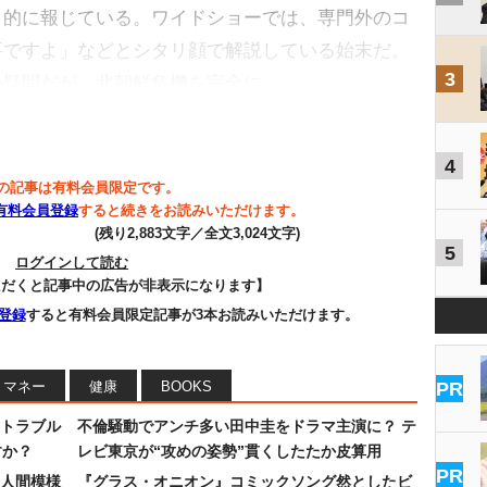
々的に報じている。ワイドショーでは、専門外のコ
要ですよ」などとシタリ顔で解説している始末だ。
3
か疑問だが、北朝鮮危機を完全に…
4
の記事は有料会員限定です。
有料会員登録
すると続きをお読みいただけます。
(残り2,883文字／全文3,024文字)
5
ログインして読む
ただくと記事中の広告が非表示になります】
登録
すると有料会員限定記事が3本お読みいただけます。
マネー
健康
BOOKS
PR
トラブル
不倫騒動でアンチ多い田中圭をドラマ主演に？ テ
すか？
レビ東京が“攻めの姿勢”貫くしたたか皮算用
PR
人間模様
『グラス・オニオン』コミックソング然としたビ