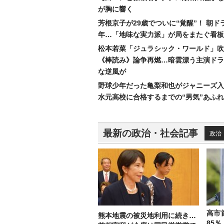
が胸に響く
芳根京子が29歳でついに“覚醒”！ 朝ド
年…「地味な実力派」が局をまたぐ看板
松本若菜「ジュラシック・ワールド」吹
《棒読み》論争再燃…暗雲漂う主演ドラ
な逆風が
野球少年だった亀梨和也がジャニーズ入
水元高校に合格するまでの“男気”あふ
最新の政治・社会記事
政治
高市
熊本地震の被災地利用に続き…
85