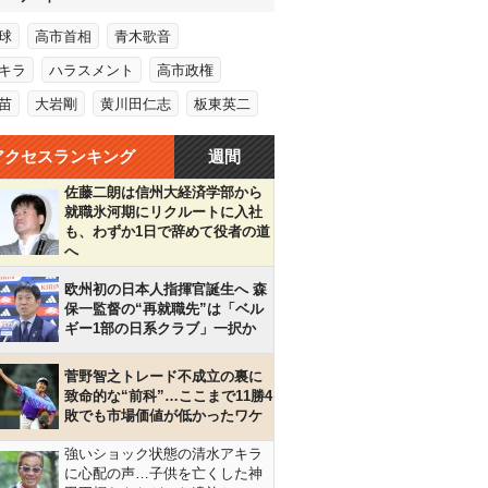
球
高市首相
青木歌音
キラ
ハラスメント
高市政権
苗
大岩剛
黄川田仁志
板東英二
アクセスランキング
週間
佐藤二朗は信州大経済学部から
就職氷河期にリクルートに入社
も、わずか1日で辞めて役者の道
へ
欧州初の日本人指揮官誕生へ 森
保一監督の“再就職先”は「ベル
ギー1部の日系クラブ」一択か
菅野智之トレード不成立の裏に
致命的な“前科”…ここまで11勝4
敗でも市場価値が低かったワケ
強いショック状態の清水アキラ
に心配の声…子供を亡くした神