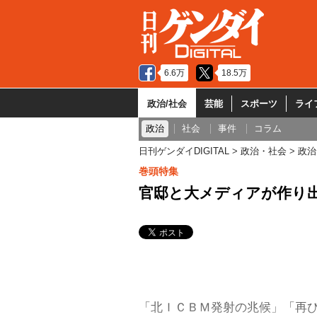
6.6万
18.5万
政治/社会
芸能
スポーツ
ライ
政治
社会
事件
コラム
日刊ゲンダイDIGITAL
政治・社会
政治
巻頭特集
官邸と大メディアが作り出
「北ＩＣＢＭ発射の兆候」「再