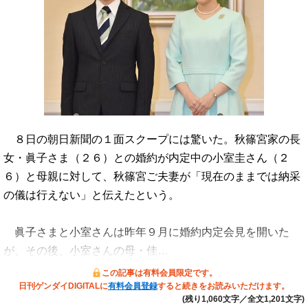
８日の朝日新聞の１面スクープには驚いた。秋篠宮家の長
女・眞子さま（２６）との婚約が内定中の小室圭さん（２
６）と母親に対して、秋篠宮ご夫妻が「現在のままでは納采
の儀は行えない」と伝えたという。
眞子さまと小室さんは昨年９月に婚約内定会見を開いた
が、その後、小室さんの母・佳…
この記事は有料会員限定です。
日刊ゲンダイDIGITALに
有料会員登録
すると続きをお読みいただけます。
(残り1,060文字／全文1,201文字)