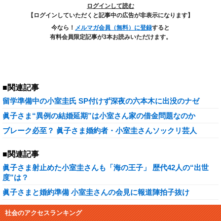
ログインして読む
【ログインしていただくと記事中の広告が非表示になります】
今なら！
メルマガ会員（無料）に登録
すると
有料会員限定記事が3本お読みいただけます。
■関連記事
留学準備中の小室圭氏 SP付けず深夜の六本木に出没のナゼ
眞子さま“異例の結婚延期”は小室さん家の借金問題なのか
ブレーク必至？ 眞子さま婚約者・小室圭さんソックリ芸人
■関連記事
眞子さま射止めた小室圭さんも「海の王子」 歴代42人の“出世
度”は？
眞子さまと婚約準備 小室圭さんの会見に報道陣拍子抜け
社会のアクセスランキング