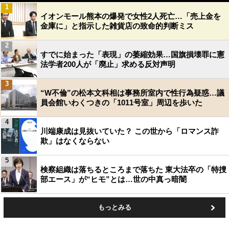
1
イオンモール熊本の爆発で女性2人死亡…「売上金を
金庫に」と指示した雑貨店の致命的判断ミス
2
すでに始まった「表現」の萎縮効果…国旗損壊罪に憲
法学者200人が「廃止」求める反対声明
3
“W不倫”の松本文科相は事務所室内で性行為疑惑…議
員会館いわくつきの「1011号室」周辺を歩いた
4
川端康成は見抜いていた？ この世から「ロマンス詐
欺」はなくならない
5
検察組織は落ちるところまで落ちた 東大法卒の「特捜
部エース」が“ヒモ”とは…世の中真っ暗闇
もっとみる