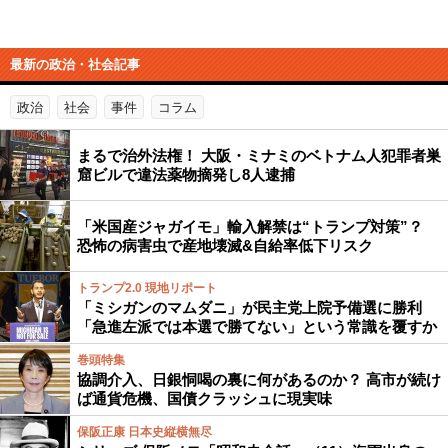
最新の政治・社会記事
政治
社会
事件
コラム
まるで治外法権！ 大阪・ミナミのベトナム人犯罪者巣
窟ビルで違法薬物摘発し8人逮捕
「米国産ジャガイモ」輸入解禁は“トランプ対策”？
恐怖の病害虫で産地壊滅&自給率低下リスク
トランプ2.0 現地リポート
「ミシガンのマムダニ」が民主党上院予備選に勝利
「急進左派では本選で勝てない」という常識を覆すか
巻頭特集
協調介入、日銀恫喝の裏に何があるのか？ 高市が続け
ば通貨危機、国債クラッシュに現実味
保阪正康 日本史縦横無尽