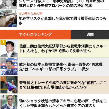
シリーズ 保阪メモ「昭和史余話」（11）海軍出身の
野村大使と外務省プロパーとの間の決定的溝
右の耳から左の耳
地経学リスクが直撃した我が家で思う被災生活のつら
さ
アクセスランキング
週間
1
佐藤二朗は信州大経済学部から就職氷河期にリクルー
トに入社も、わずか1日で辞めて役者の道へ
2
欧州初の日本人指揮官誕生へ 森保一監督の“再就職
先”は「ベルギー1部の日系クラブ」一択か
3
菅野智之トレード不成立の裏に致命的な“前科”…ここ
まで11勝4敗でも市場価値が低かったワケ
4
強いショック状態の清水アキラに心配の声…子供を亡
くした神田正輝らもたどった遺族ケアの道のり