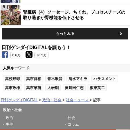
5
腎臓病（4）ソーセージ、ちくわ、プロセスチーズの
取り過ぎが腎機能を低下させる
もっとみる
日刊ゲンダイDIGITALを読もう！
6.6万
18.5万
人気キーワード
高校野球
高市首相
青木歌音
清水アキラ
ハラスメント
高市政権
高市早苗
大岩剛
黄川田仁志
板東英二
日刊ゲンダイDIGITAL
政治・社会
社会ニュース
記事
政治・社会
政治
社会
事件
コラム