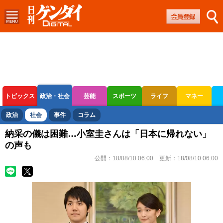
トピックス
政治・社会
芸能
スポーツ
ライフ
マネー
ボートレース
競輪
オートレース
政治
社会
事件
コラム
納采の儀は困難…小室圭さんは「日本に帰れない」
の声も
公開：
18/08/10 06:00
更新：
18/08/10 06:00