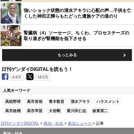
4
強いショック状態の清水アキラに心配の声…子供を亡
くした神田正輝らもたどった遺族ケアの道のり
5
腎臓病（4）ソーセージ、ちくわ、プロセスチーズの
取り過ぎが腎機能を低下させる
もっとみる
日刊ゲンダイDIGITALを読もう！
6.6万
18.5万
人気キーワード
高校野球
高市首相
青木歌音
清水アキラ
ハラスメント
高市政権
高市早苗
大岩剛
黄川田仁志
板東英二
日刊ゲンダイDIGITAL
政治・社会
政治ニュース
記事
政治・社会