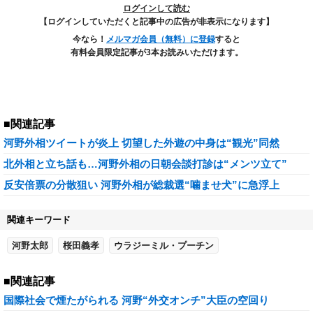
ログインして読む
【ログインしていただくと記事中の広告が非表示になります】
今なら！
メルマガ会員（無料）に登録
すると
有料会員限定記事が3本お読みいただけます。
■関連記事
河野外相ツイートが炎上 切望した外遊の中身は“観光”同然
北外相と立ち話も…河野外相の日朝会談打診は“メンツ立て”
反安倍票の分散狙い 河野外相が総裁選“噛ませ犬”に急浮上
関連キーワード
河野太郎
桜田義孝
ウラジーミル・プーチン
■関連記事
国際社会で煙たがられる 河野“外交オンチ”大臣の空回り