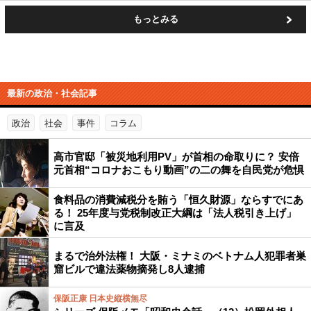
もっとみる
最新の政治・社会記事
政治
社会
事件
コラム
高市官邸「被災地利用PV」が首相の命取りに？ 安倍
元首相“コロナおこもり動画”の二の舞を自民党が危惧
食料品の消費減税分を賄う「恒久財源」ならすでにあ
る！ 25年度与党税制改正大綱は「法人税引き上げ」
に言及
まるで治外法権！ 大阪・ミナミのベトナム人犯罪者巣
窟ビルで違法薬物摘発し8人逮捕
保阪正康 日本史縦横無尽