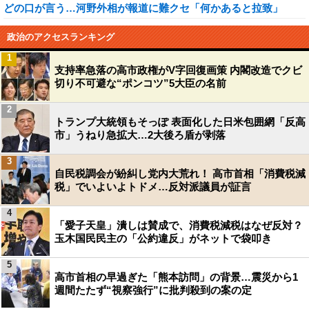
どの口が言う…河野外相が報道に難クセ「何かあると拉致」
政治のアクセスランキング
1
支持率急落の高市政権がV字回復画策 内閣改造でクビ
切り不可避な“ポンコツ”5大臣の名前
2
トランプ大統領もそっぽ 表面化した日米包囲網「反高
市」うねり急拡大…2大後ろ盾が剥落
3
自民税調会が紛糾し党内大荒れ！ 高市首相「消費税減
税」でいよいよトドメ…反対派議員が証言
4
「愛子天皇」潰しは賛成で、消費税減税はなぜ反対？
玉木国民民主の「公約違反」がネットで袋叩き
5
高市首相の早過ぎた「熊本訪問」の背景…震災から1
週間たたず“視察強行”に批判殺到の案の定