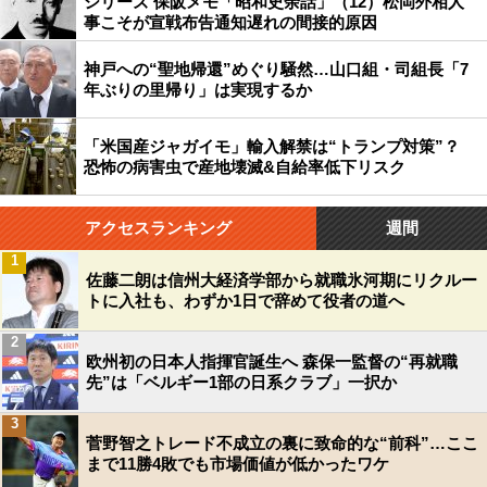
シリーズ 保阪メモ「昭和史余話」（12）松岡外相人
事こそが宣戦布告通知遅れの間接的原因
神戸への“聖地帰還”めぐり騒然…山口組・司組長「7
年ぶりの里帰り」は実現するか
「米国産ジャガイモ」輸入解禁は“トランプ対策”？
恐怖の病害虫で産地壊滅&自給率低下リスク
アクセスランキング
週間
1
佐藤二朗は信州大経済学部から就職氷河期にリクルー
トに入社も、わずか1日で辞めて役者の道へ
2
欧州初の日本人指揮官誕生へ 森保一監督の“再就職
先”は「ベルギー1部の日系クラブ」一択か
3
菅野智之トレード不成立の裏に致命的な“前科”…ここ
まで11勝4敗でも市場価値が低かったワケ