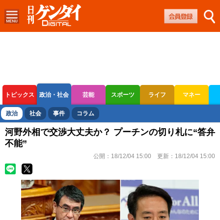
トピックス
政治・社会
芸能
スポーツ
ライフ
マネー
ボートレース
競輪
オートレース
政治
社会
事件
コラム
河野外相で交渉大丈夫か？ プーチンの切り札に“答弁
不能”
公開：
18/12/04 15:00
更新：
18/12/04 15:00