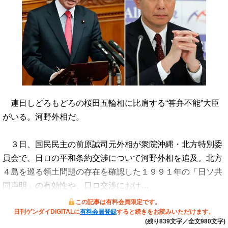
連日しどろもどろの桜田五輪相に比肩する“答弁不能”大臣
がいる。河野外相だ。
３日、国民民主の前原誠司元外相が衆院沖縄・北方特別委
員会で、日ロの平和条約交渉について河野外相を追及。北方
４島を巡る領土問題の存在を確認した１９９１年の「日ソ共
同声明」の有効性や、日ロ交渉におけ…
この記事は有料会員限定です。
日刊ゲンダイDIGITALに
有料会員登録
すると続きをお読みいただけます。
(残り839文字／全文980文字)