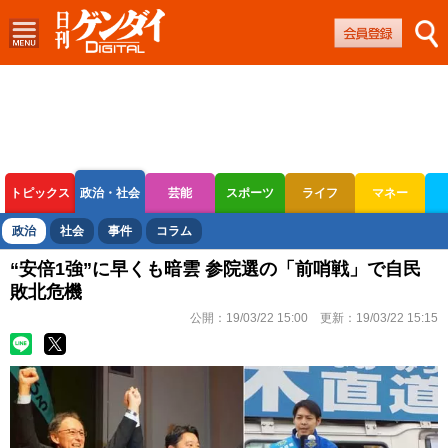
トピックス
政治・社会
芸能
スポーツ
ライフ
マネー
ボートレース
競輪
オートレース
政治
社会
事件
コラム
“安倍1強”に早くも暗雲 参院選の「前哨戦」で自民
敗北危機
公開：
19/03/22 15:00
更新：
19/03/22 15:15