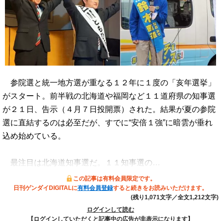
参院選と統一地方選が重なる１２年に１度の「亥年選挙」
がスタート。前半戦の北海道や福岡など１１道府県の知事選
が２１日、告示（４月７日投開票）された。結果が夏の参院
選に直結するのは必至だが、すでに“安倍１強”に暗雲が垂れ
込め始めている。
最注目は北海道知事選だ。１１知事選の…
この記事は有料会員限定です。
日刊ゲンダイDIGITALに
有料会員登録
すると続きをお読みいただけます。
(残り1,071文字／全文1,212文字)
ログインして読む
【ログインしていただくと記事中の広告が非表示になります】