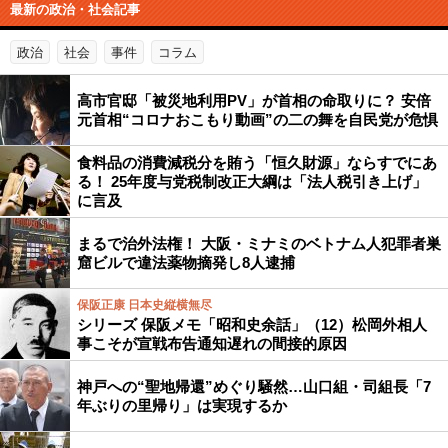
最新の政治・社会記事
政治
社会
事件
コラム
高市官邸「被災地利用PV」が首相の命取りに？ 安倍
元首相“コロナおこもり動画”の二の舞を自民党が危惧
食料品の消費減税分を賄う「恒久財源」ならすでにあ
る！ 25年度与党税制改正大綱は「法人税引き上げ」
に言及
まるで治外法権！ 大阪・ミナミのベトナム人犯罪者巣
窟ビルで違法薬物摘発し8人逮捕
保阪正康 日本史縦横無尽
シリーズ 保阪メモ「昭和史余話」（12）松岡外相人
事こそが宣戦布告通知遅れの間接的原因
神戸への“聖地帰還”めぐり騒然…山口組・司組長「7
年ぶりの里帰り」は実現するか