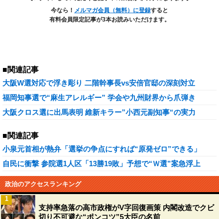
今なら！
メルマガ会員（無料）に登録
すると
有料会員限定記事が3本お読みいただけます。
■関連記事
大阪W選対応で浮き彫り 二階幹事長vs安倍官邸の深刻対立
福岡知事選で“麻生アレルギー” 学会や九州財界から爪弾き
大阪クロス選に出馬表明 維新キラー”小西元副知事“の実力
■関連記事
小泉元首相が熱弁「選挙の争点にすれば“原発ゼロ”できる」
自民に衝撃 参院選1人区「13勝19敗」予想で“Ｗ選”案急浮上
政治のアクセスランキング
1
支持率急落の高市政権がV字回復画策 内閣改造でクビ
切り不可避な“ポンコツ”5大臣の名前