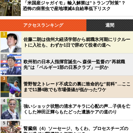
「米国産ジャガイモ」輸入解禁は“トランプ対策”？
恐怖の病害虫で産地壊滅&自給率低下リスク
アクセスランキング
週間
1
佐藤二朗は信州大経済学部から就職氷河期にリクルー
トに入社も、わずか1日で辞めて役者の道へ
2
欧州初の日本人指揮官誕生へ 森保一監督の“再就職
先”は「ベルギー1部の日系クラブ」一択か
3
菅野智之トレード不成立の裏に致命的な“前科”…ここ
まで11勝4敗でも市場価値が低かったワケ
4
強いショック状態の清水アキラに心配の声…子供を亡
くした神田正輝らもたどった遺族ケアの道のり
5
腎臓病（4）ソーセージ、ちくわ、プロセスチーズの