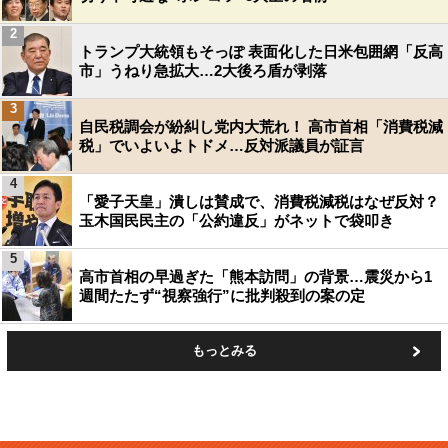
2
トランプ大統領もそっぽ 表面化した日米包囲網「反高
市」うねり急拡大…2大後ろ盾が剥落
3
自民税調会が紛糾し党内大荒れ！ 高市首相「消費税減
税」でいよいよトドメ…反対派議員が証言
4
「愛子天皇」潰しは賛成で、消費税減税はなぜ反対？
玉木国民民主の「公約違反」がネットで袋叩き
5
高市首相の早過ぎた「熊本訪問」の背景…震災から1
週間たたず“視察強行”に批判殺到の案の定
もっとみる