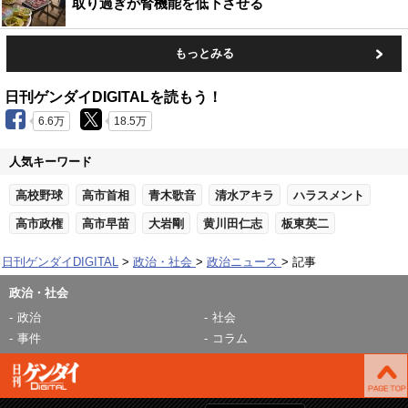
取り過ぎが腎機能を低下させる
もっとみる
日刊ゲンダイDIGITALを読もう！
6.6万
18.5万
人気キーワード
高校野球
高市首相
青木歌音
清水アキラ
ハラスメント
高市政権
高市早苗
大岩剛
黄川田仁志
板東英二
日刊ゲンダイDIGITAL
政治・社会
政治ニュース
記事
政治・社会
政治
社会
事件
コラム